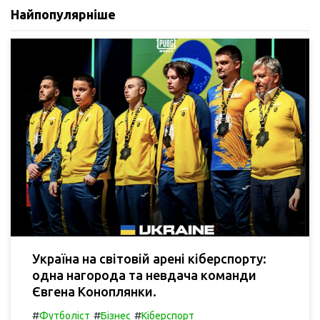
Найпопулярніше
Україна на світовій арені кіберспорту:
одна нагорода та невдача команди
Євгена Коноплянки.
#
#
#
Футболіст
Бізнес
Кіберспорт