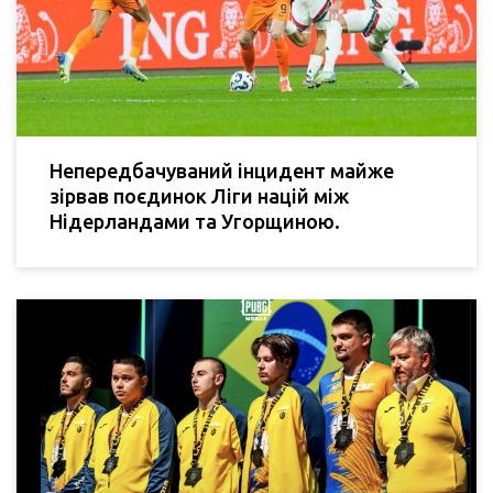
Непередбачуваний інцидент майже
зірвав поєдинок Ліги націй між
Нідерландами та Угорщиною.