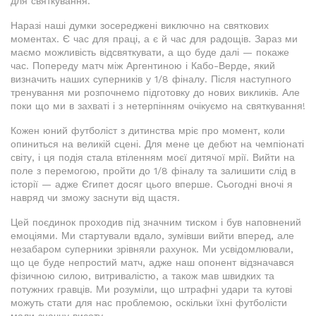
для святкування.
Наразі наші думки зосереджені виключно на святкових
моментах. Є час для праці, а є й час для радощів. Зараз ми
маємо можливість відсвяткувати, а що буде далі — покаже
час. Попереду матч між Аргентиною і Кабо-Верде, який
визначить наших суперників у 1/8 фіналу. Після наступного
тренування ми розпочнемо підготовку до нових викликів. Але
поки що ми в захваті і з нетерпінням очікуємо на святкування!
Кожен юний футболіст з дитинства мріє про момент, коли
опиниться на великій сцені. Для мене це дебют на чемпіонаті
світу, і ця подія стала втіленням моєї дитячої мрії. Вийти на
поле з перемогою, пройти до 1/8 фіналу та залишити слід в
історії — адже Єгипет досяг цього вперше. Сьогодні вночі я
навряд чи зможу заснути від щастя.
Цей поєдинок проходив під значним тиском і був наповнений
емоціями. Ми стартували вдало, зумівши вийти вперед, але
незабаром суперники зрівняли рахунок. Ми усвідомлювали,
що це буде непростий матч, адже наш опонент відзначався
фізичною силою, витривалістю, а також мав швидких та
потужних гравців. Ми розуміли, що штрафні удари та кутові
можуть стати для нас проблемою, оскільки їхні футболісти