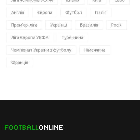
Ліга чемпіонів УЄФА
Іспанія
Київ
Євро
Англія
Європа
Футбол
Італія
Прем'єр-ліга
Українці
Бразилія
Росія
Ліга Європи УЄФА
Туреччина
Чемпіонат України з футболу
Німеччина
Франція
FOOTBALL
ONLINE