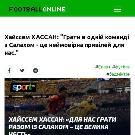
FOOTBALL
ONLINE
Хайссем ХАССАН: "Грати в одній команді
з Салахом - це неймовірна привілей для
нас."
#
#
Спорт
футбол
#
бадмінтон