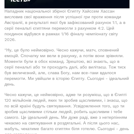
Нападник національної збірної Єгипту Хайссем Хассан
висловив свої враження після успішної гри проти команди
Австралії, в результаті якої був зафіксований рахунок 1:1, а в
серії пенальті єгиптяни перемогли з рахунком 4:2. Цей
поєдинок відбувся в рамках 1/16 фіналу чемпіонату світу
2026.
"Ну, це було неймовірно. Чесно кажучи, матч, сповнений
емоцій. Спочатку ми вели в рахунку, а потім вони зрівняли.
Моменти були в обох команд. Зрештою, всі знають, що в
серії пенальті або ти проходить далі, або вилітаєш. Тож тиск
був величезний, але, слава Богу, нам все-таки вдалося
перемогти. Ми увійшли в історію Єгипту. Сьогодні - ідеальний
день.
Чесно кажучи, це неймовірно, адже ти розумієш, що в Єгипті
120 мільйонів людей, яких ти зробив щасливими, і знаєш, що
по всій країні будуть святкування. Усвідомлення того, що ти
зробив щасливими стільки людей, робить щасливим і тебе
самого. Це ідеальний день. Ми дуже раді, вже з нетерпінням
чекаємо на святкування в роздягальні. А після цього нас,
мабуть, чекатиме багато єгиптян біля готелю. Сьогодні - день