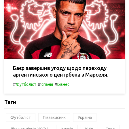
Баєр завершив угоду щодо переходу
аргентинського центрбека з Марселя.
#
#
#
Футболіст
Іспанія
Бізнес
Теги
Футболіст
Півзахисник
Україна