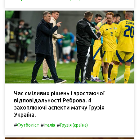
Час сміливих рішень і зростаючої
відповідальності Реброва. 4
захоплюючі аспекти матчу Грузія -
Україна.
#
#
#
Футболіст
Італія
Грузія (країна)