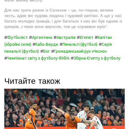
мали значну висоту.
Для нас грати разом із Салахом - це, по-перше, велика
честь, адже він чудова людина і чудовий капітан. А ще у нас
багато молодих гравців, і для багатьох з них він був одним із
кумирів, з яким вони виросли, тож це справжня мрія".
#
#
#
#
#
Футболіст
Аргентина
Австралія
Єгипет
Капітан
#
#
#
(збройні сили)
Кабо-Верде
Пенальті (футбол)
Серія
#
#
пенальті (футбол)
Бог
Громадянський рух «Чесно»
#
#
Чемпіонат світу з футболу ФІФА
Збірна Єгипту з футболу
Читайте також