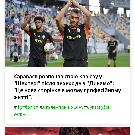
Караваєв розпочав свою кар'єру у
"Шахтарі" після переходу з "Динамо":
"Це нова сторінка в моєму професійному
житті".
#
#
#
Футболіст
Ліга чемпіонів УЄФА
Суперкубок
УЄФА