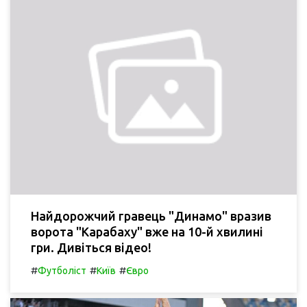
Найдорожчий гравець "Динамо" вразив
ворота "Карабаху" вже на 10-й хвилині
гри. Дивіться відео!
#
#
#
Футболіст
Київ
Євро