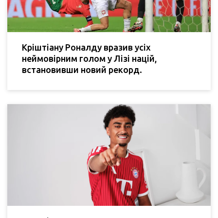
Кріштіану Роналду вразив усіх
неймовірним голом у Лізі націй,
встановивши новий рекорд.