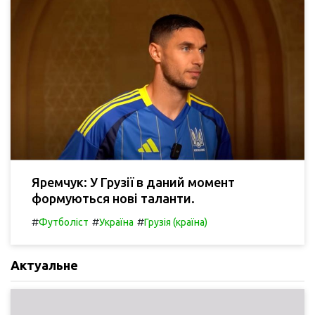
Яремчук: У Грузії в даний момент
формуються нові таланти.
#
#
#
Футболіст
Україна
Грузія (країна)
Актуальне