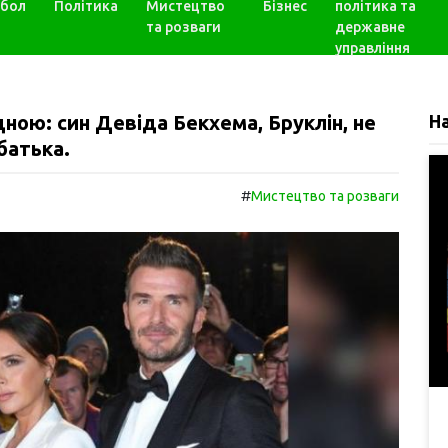
бол
Політика
Мистецтво
Бізнес
політика та
та розваги
державне
управління
ною: син Девіда Бекхема, Бруклін, не
Н
батька.
#
Мистецтво та розваги