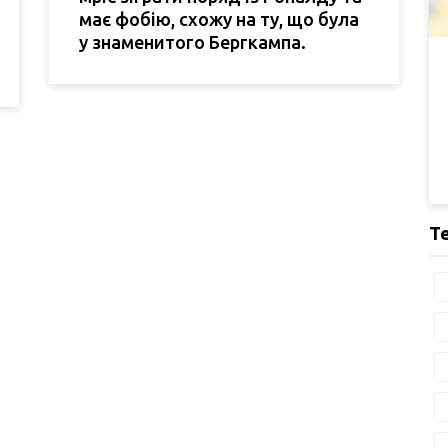
має фобію, схожу на ту, що була
у знаменитого Бергкампа.
Т