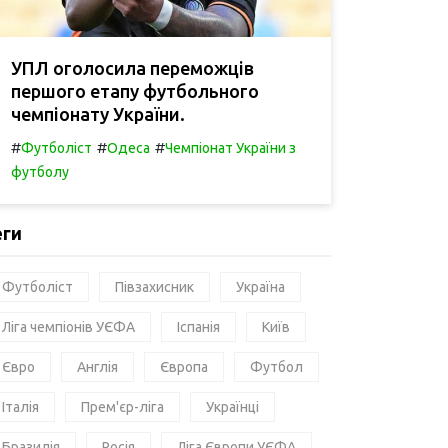
УПЛ оголосила переможців
першого етапу футбольного
чемпіонату України.
#
#
#
Футболіст
Одеса
Чемпіонат України з
футболу
еги
Футболіст
Півзахисник
Україна
Ліга чемпіонів УЄФА
Іспанія
Київ
Євро
Англія
Європа
Футбол
Італія
Прем'єр-ліга
Українці
Бразилія
Росія
Ліга Європи УЄФА