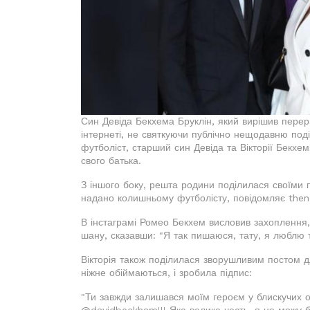
Син Девіда Бекхема Бруклін, який вирішив перерв
інтернеті, не святкуючи публічно нещодавню поді
футболіст, старший син Девіда та Вікторії Бекхе
свого батька.
З іншого боку, решта родини поділилася своїми п
надано колишньому футболісту, повідомляє the
В інстаграмі Ромео Бекхем висловив захоплення,
шану, сказавши: "Я так пишаюся, тату, я люблю т
Вікторія також поділилася зворушливим постом д
ніжне обіймаються, і зробила підпис:
"Ти завжди залишався моїм героєм у блискучих о