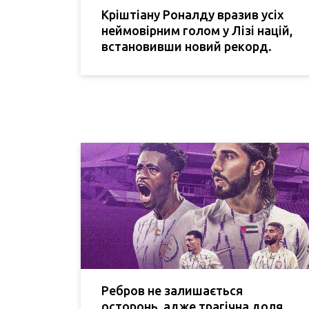
Кріштіану Роналду вразив усіх
неймовірним голом у Лізі націй,
встановивши новий рекорд.
Ребров не залишається
осторонь, адже трагічна доля