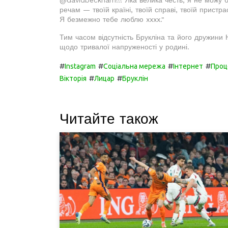
@davidbeckham!!! Яка велика честь, я не можу б
речам — твоїй країні, твоїй справі, твоїй пристр
Я безмежно тебе люблю xxxx."
Тим часом відсутність Брукліна та його дружини
щодо тривалої напруженості у родині.
#
#
#
#
Instagram
Соціальна мережа
Інтернет
Проц
#
#
Вікторія
Лицар
Бруклін
Читайте також