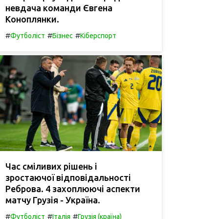
невдача команди Євгена
Коноплянки.
#
#
#
Футболіст
Бізнес
Кіберспорт
Час сміливих рішень і
зростаючої відповідальності
Реброва. 4 захоплюючі аспекти
матчу Грузія - Україна.
#
#
#
Футболіст
Італія
Грузія (країна)