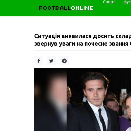
Спорт
фут
FOOTBALL
ONLINE
Ситуація виявилася досить склад
звернув уваги на почесне звання 