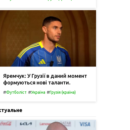
Яремчук: У Грузії в даний момент
формуються нові таланти.
#
#
#
Футболіст
Україна
Грузія (країна)
ктуальне