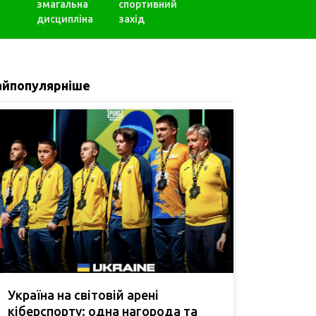
змагальна
спортивний
дисципліна
захід
айпопулярніше
Україна на світовій арені
кіберспорту: одна нагорода та