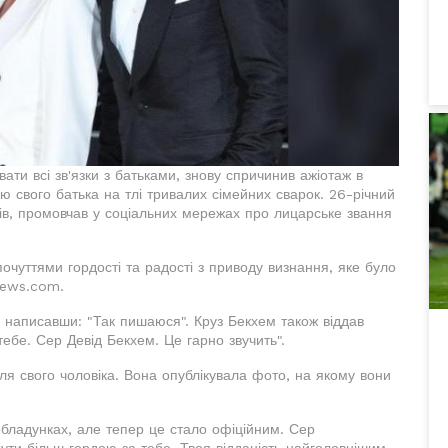
ати всі зв'язки з батьками, знову спричинив ажіотаж в
ю свого батька на тлі тривалих сімейних сварок. 26-річний
мів, промовчав у соціальних мережах про лицарське звання
очуттями гордості та радості з приводу визнання, яке було
news.com.
 написавши: "Так пишаюся". Круз Бекхем також віддав
ебе. Сер Девід Бекхем. Це гарно звучить".
ля свого чоловіка. Вона опублікувала фото, на якому вони
бладунках, але тепер це стало офіційним. Сер