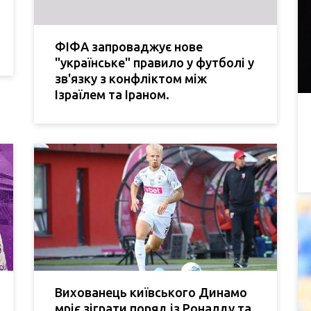
ФІФА запроваджує нове
"українське" правило у футболі у
зв'язку з конфліктом між
Ізраїлем та Іраном.
Вихованець київського Динамо
мріє зіграти поряд із Роналду та