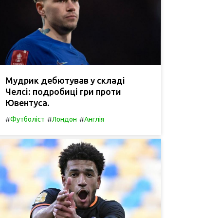
Мудрик дебютував у складі
Челсі: подробиці гри проти
Ювентуса.
#
#
#
Футболіст
Лондон
Англія