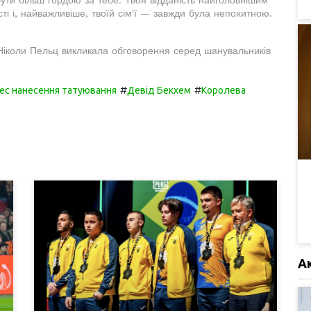
ути більш гордою за тебе. Твоя відданість найголовнішим
асті і, найважливіше, твоїй сім'ї — завжди була непохитною.
 Ніколи Пельц викликала обговорення серед шанувальників
#
#
ес нанесення татуювання
Девід Бекхем
Королева
А