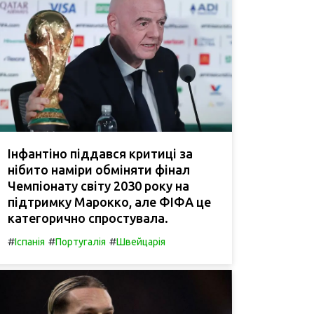
Інфантіно піддався критиці за
нібито наміри обміняти фінал
Чемпіонату світу 2030 року на
підтримку Марокко, але ФІФА це
категорично спростувала.
#
#
#
Іспанія
Португалія
Швейцарія