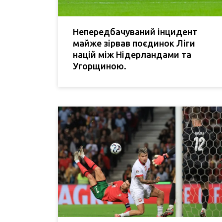
Непередбачуваний інцидент
майже зірвав поєдинок Ліги
націй між Нідерландами та
Угорщиною.