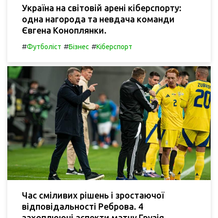
Україна на світовій арені кіберспорту:
одна нагорода та невдача команди
Євгена Коноплянки.
#
#
#
Футболіст
Бізнес
Кіберспорт
Час сміливих рішень і зростаючої
відповідальності Реброва. 4
захоплюючі аспекти матчу Грузія -