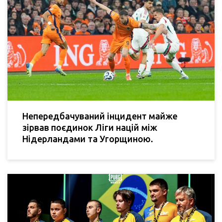
Непередбачуваний інцидент майже
зірвав поєдинок Ліги націй між
Нідерландами та Угорщиною.