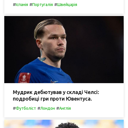
#
#
#
Іспанія
Португалія
Швейцарія
Мудрик дебютував у складі Челсі:
подробиці гри проти Ювентуса.
#
#
#
Футболіст
Лондон
Англія