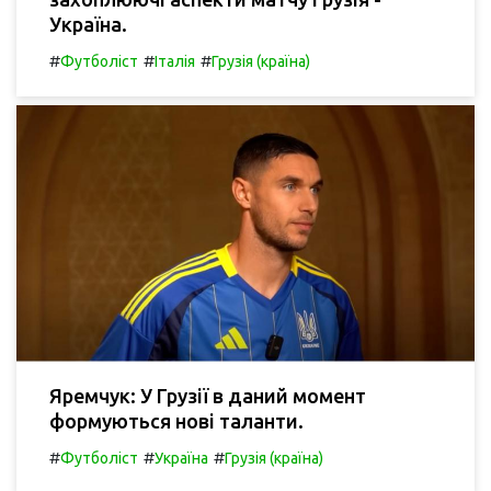
Україна.
#
#
#
Футболіст
Італія
Грузія (країна)
Яремчук: У Грузії в даний момент
формуються нові таланти.
#
#
#
Футболіст
Україна
Грузія (країна)