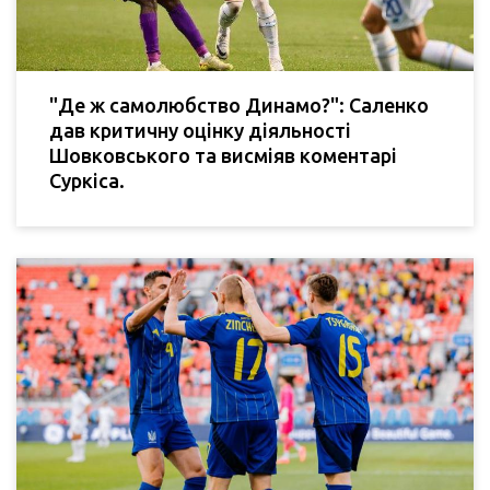
"Де ж самолюбство Динамо?": Саленко
дав критичну оцінку діяльності
Шовковського та висміяв коментарі
Суркіса.