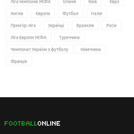
Ліга чемпіонів УЄФА
Іспанія
Київ
Євро
Англія
Європа
Футбол
Італія
Прем'єр-ліга
Українці
Бразилія
Росія
Ліга Європи УЄФА
Туреччина
Чемпіонат України з футболу
Німеччина
Франція
FOOTBALL
ONLINE