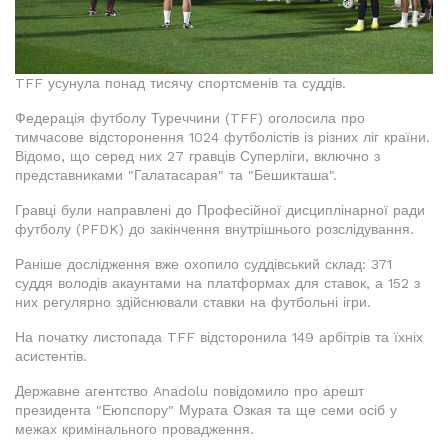
TFF усунула понад тисячу спортсменів та суддів.
Федерація футболу Туреччини (TFF) оголосила про
тимчасове відсторонення 1024 футболістів із різних ліг країни.
Відомо, що серед них 27 гравців Суперліги, включно з
представниками "Галатасарая" та "Бешикташа".
Гравці були направлені до Професійної дисциплінарної ради
футболу (PFDK) до закінчення внутрішнього розслідування.
Раніше дослідження вже охопило суддівський склад: 371
суддя володів акаунтами на платформах для ставок, а 152 з
них регулярно здійснювали ставки на футбольні ігри.
На початку листопада TFF відсторонила 149 арбітрів та їхніх
асистентів.
Державне агентство Anadolu повідомило про арешт
президента "Еюпспору" Мурата Озкая та ще семи осіб у
межах кримінального провадження.