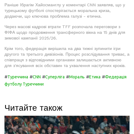
Раніше Ібрагім Хайосманглу у коментарі CNN заявляв, що у
турецькому футболі спостерігається моральна криза,
додаючи, що ключова проблема галузі - етична.
Через масові кадрові втрати TFF розпочала переговори з
ФІФА щодо продовження трансферного вікна на 15 днів для
зимової кампанії 2025/26.
Крім того, федерація вирішила на два тижні зупинити ігри
другого та третього дивізіонів. Процес розслідування триває, а
співпраця з відповідними органами залишається активною
для з'ясування всіх обставин та ухвалення наступних кроків.
#
#
#
#
#
#
Туреччина
CNN
Суперліга
Мораль
Етика
Федерація
футболу Туреччини
Читайте також