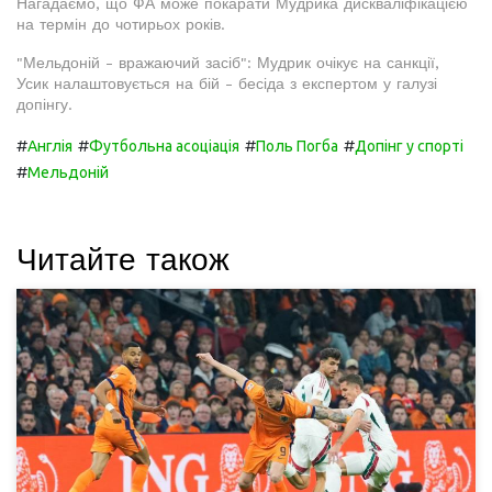
Нагадаємо, що ФА може покарати Мудрика дискваліфікацією
на термін до чотирьох років.
"Мельдоній - вражаючий засіб": Мудрик очікує на санкції,
Усик налаштовується на бій - бесіда з експертом у галузі
допінгу.
#
#
#
#
Англія
Футбольна асоціація
Поль Погба
Допінг у спорті
#
Мельдоній
Читайте також