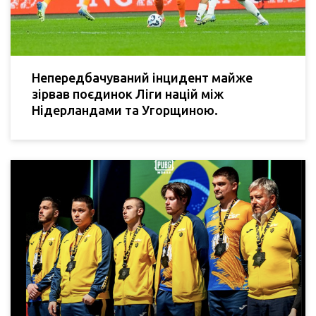
Непередбачуваний інцидент майже
зірвав поєдинок Ліги націй між
Нідерландами та Угорщиною.