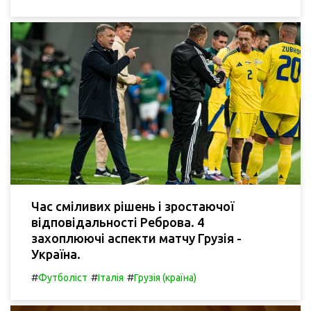
Час сміливих рішень і зростаючої
відповідальності Реброва. 4
захоплюючі аспекти матчу Грузія -
Україна.
#
#
#
Футболіст
Італія
Грузія (країна)