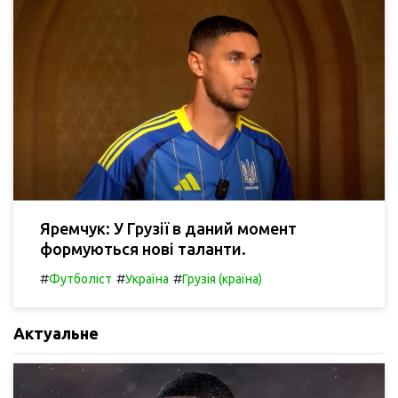
Яремчук: У Грузії в даний момент
формуються нові таланти.
#
#
#
Футболіст
Україна
Грузія (країна)
Актуальне