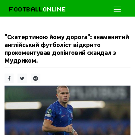
FOOTBALL
ONLINE
"Скатертиною йому дорога": знаменитий
англійський футболіст відкрито
прокоментував допінговий скандал з
Мудриком.