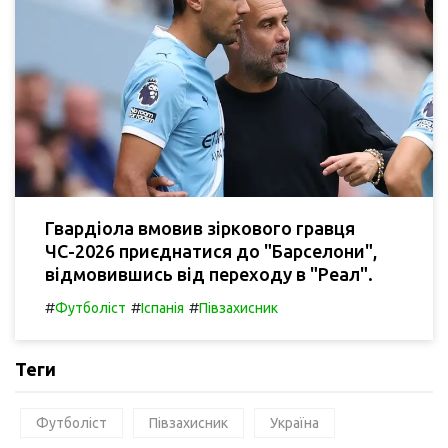
Гвардіола вмовив зіркового гравця
ЧС-2026 приєднатися до "Барселони",
відмовившись від переходу в "Реал".
#
#
#
Футболіст
Іспанія
Півзахисник
Теги
Футболіст
Півзахисник
Україна