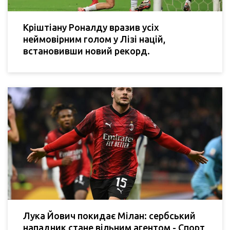
Кріштіану Роналду вразив усіх
неймовірним голом у Лізі націй,
встановивши новий рекорд.
Лука Йович покидає Мілан: сербський
нападник стане вільним агентом - Спорт