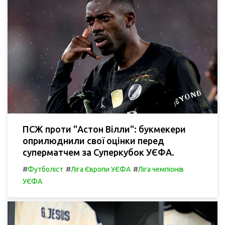
ПСЖ проти "Астон Вілли": букмекери
оприлюднили свої оцінки перед
суперматчем за Суперкубок УЄФА.
#
#
#
Футболіст
Ліга Європи УЄФА
Ліга чемпіонів
УЄФА