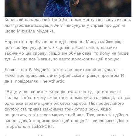
Колишній нападаючий Трой Діні прокоментував звинувачення,
які Футбольна асоціація Англії висунула у справі про допінг
щодо Михайла Мудрика.
Наразі він перебуває на стадії слухань. Минув майже рік, і
цей час був упущений. Якщо він дійсно винен, давайте
закінчимо цю справу. Якщо він обманював, то йому не місце
тут. А якщо все інакше, то варто прискорити цей процес.
Допінг-тест B Мудрика також дав позитивний результат —
Челсі має право звільнити українського гравця протягом 14
днів, повідомляє The Athletic.
"Якщо у нас виникне ситуація, схожа на ту, що сталася з
Полем Погба, якому скоротили термін дискваліфікації, він все
одно вже втратив цілий рік своєї кар'єри. Пік професійного
футболіста триває максимум три-чотири роки, якщо
пощастить, а він зараз марнує цей час. Тож, якщо він дійсно
винен, давайте прискоримо цей процес", - висловився Діні в
інтерв’ю для talkSPORT.