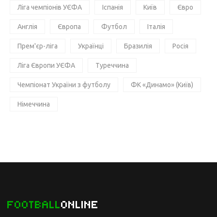
Ліга чемпіонів УЄФА
Іспанія
Київ
Євро
Англія
Європа
Футбол
Італія
Прем'єр-ліга
Українці
Бразилія
Росія
Ліга Європи УЄФА
Туреччина
Чемпіонат України з футболу
ФК «Динамо» (Київ)
Німеччина
FOOTBALL
ONLINE