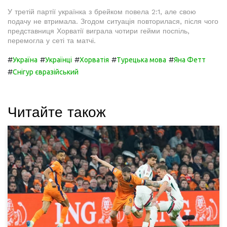
У третій партії українка з брейком повела 2:1, але свою
подачу не втримала. Згодом ситуація повторилася, після чого
представниця Хорватії виграла чотири гейми поспіль,
перемогла у сеті та матчі.
#
#
#
#
#
Україна
Українці
Хорватія
Турецька мова
Яна Фетт
#
Снігур євразійський
Читайте також