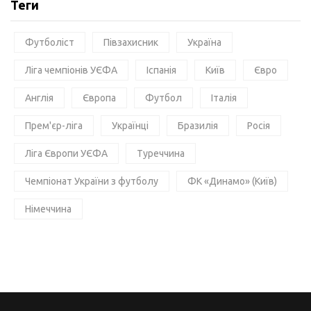
Теги
Футболіст
Півзахисник
Україна
Ліга чемпіонів УЄФА
Іспанія
Київ
Євро
Англія
Європа
Футбол
Італія
Прем'єр-ліга
Українці
Бразилія
Росія
Ліга Європи УЄФА
Туреччина
Чемпіонат України з футболу
ФК «Динамо» (Київ)
Німеччина