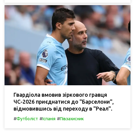
Гвардіола вмовив зіркового гравця
ЧС-2026 приєднатися до "Барселони",
відмовившись від переходу в "Реал".
#
#
#
Футболіст
Іспанія
Півзахисник