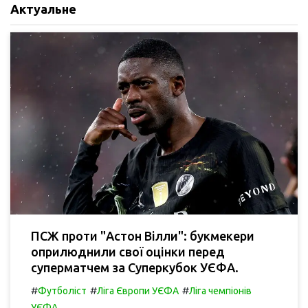
Актуальне
ПСЖ проти "Астон Вілли": букмекери
оприлюднили свої оцінки перед
суперматчем за Суперкубок УЄФА.
#
#
#
Футболіст
Ліга Європи УЄФА
Ліга чемпіонів
УЄФА