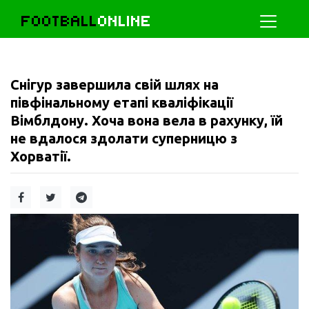
FOOTBALL
ONLINE
Снігур завершила свій шлях на
півфінальному етапі кваліфікації
Вімблдону. Хоча вона вела в рахунку, їй
не вдалося здолати суперницю з
Хорватії.