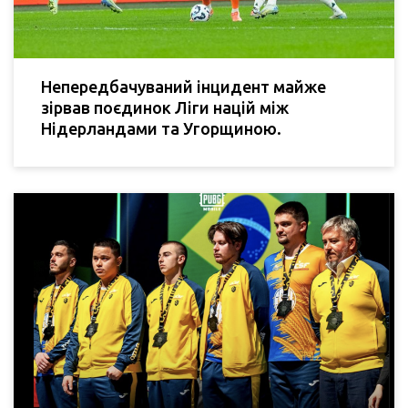
Непередбачуваний інцидент майже
зірвав поєдинок Ліги націй між
Нідерландами та Угорщиною.