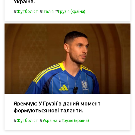
Україна.
#
#
#
Футболіст
Італія
Грузія (країна)
Яремчук: У Грузії в даний момент
формуються нові таланти.
#
#
#
Футболіст
Україна
Грузія (країна)