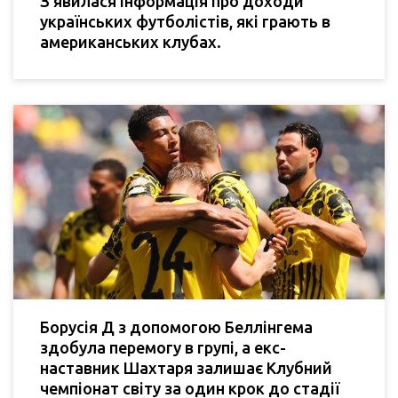
З'явилася інформація про доходи
українських футболістів, які грають в
американських клубах.
Борусія Д з допомогою Беллінгема
здобула перемогу в групі, а екс-
наставник Шахтаря залишає Клубний
чемпіонат світу за один крок до стадії