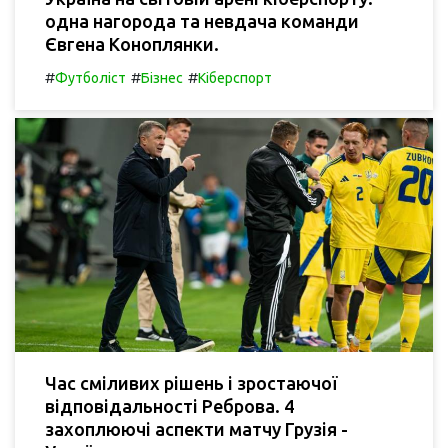
одна нагорода та невдача команди
Євгена Коноплянки.
#
#
#
Футболіст
Бізнес
Кіберспорт
Час сміливих рішень і зростаючої
відповідальності Реброва. 4
захоплюючі аспекти матчу Грузія -