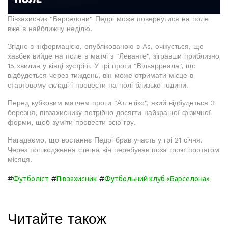
Півзахисник "Барселони" Педрі може повернутися на поле
вже в найближчу неділю.
Згідно з інформацією, опублікованою в As, очікується, що
хавбек вийде на поле в матчі з "Леванте", зігравши приблизно
15 хвилин у кінці зустрічі. У грі проти "Вільярреала", що
відбудеться через тиждень, він може отримати місце в
стартовому складі і провести на полі близько години.
Перед кубковим матчем проти "Атлетіко", який відбудеться 3
березня, півзахиснику потрібно досягти найкращої фізичної
форми, щоб зуміти провести всю гру.
Нагадаємо, що востаннє Педрі брав участь у грі 21 січня.
Через пошкодження стегна він перебував поза грою протягом
місяця.
#
#
#
Футболіст
Півзахисник
Футбольний клуб «Барселона»
Читайте також