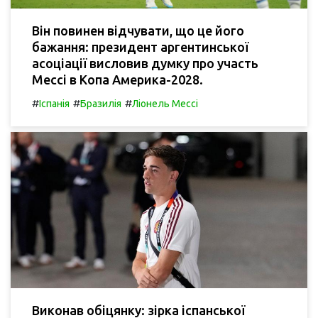
Він повинен відчувати, що це його
бажання: президент аргентинської
асоціації висловив думку про участь
Мессі в Копа Америка-2028.
#
#
#
Іспанія
Бразилія
Ліонель Мессі
Виконав обіцянку: зірка іспанської