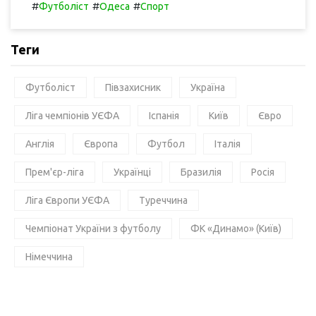
#
#
#
Футболіст
Одеса
Спорт
Теги
Футболіст
Півзахисник
Україна
Ліга чемпіонів УЄФА
Іспанія
Київ
Євро
Англія
Європа
Футбол
Італія
Прем'єр-ліга
Українці
Бразилія
Росія
Ліга Європи УЄФА
Туреччина
Чемпіонат України з футболу
ФК «Динамо» (Київ)
Німеччина