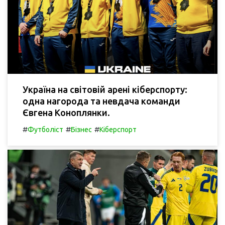
Україна на світовій арені кіберспорту:
одна нагорода та невдача команди
Євгена Коноплянки.
#
#
#
Футболіст
Бізнес
Кіберспорт