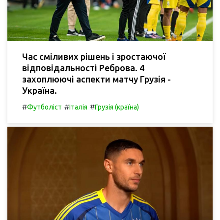
Час сміливих рішень і зростаючої
відповідальності Реброва. 4
захоплюючі аспекти матчу Грузія -
Україна.
#
#
#
Футболіст
Італія
Грузія (країна)