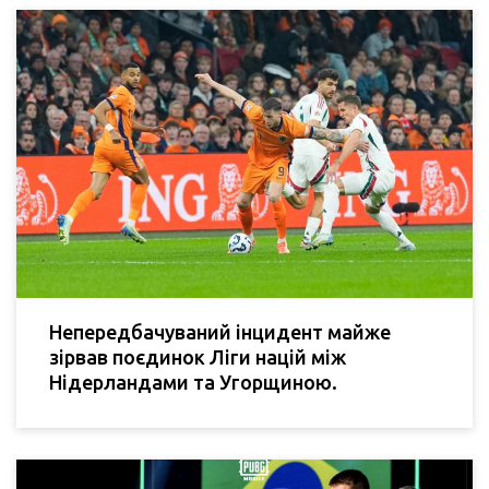
Непередбачуваний інцидент майже
зірвав поєдинок Ліги націй між
Нідерландами та Угорщиною.