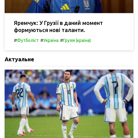
Яремчук: У Грузії в даний момент
формуються нові таланти.
#
#
#
Футболіст
Україна
Грузія (країна)
Актуальне