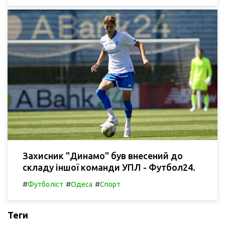
Захисник "Динамо" був внесений до
складу іншої команди УПЛ - Футбол24.
#
#
#
Футболіст
Одеса
Спорт
Теги