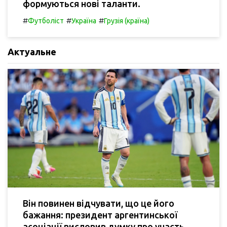
формуються нові таланти.
#
#
#
Футболіст
Україна
Грузія (країна)
Актуальне
Він повинен відчувати, що це його
бажання: президент аргентинської
асоціації висловив думку про участь