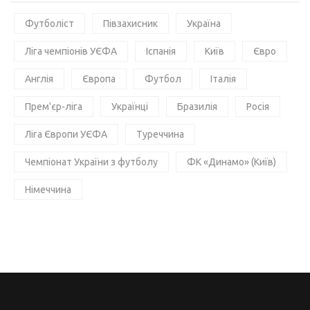
Футболіст
Півзахисник
Україна
Ліга чемпіонів УЄФА
Іспанія
Київ
Євро
Англія
Європа
Футбол
Італія
Прем'єр-ліга
Українці
Бразилія
Росія
Ліга Європи УЄФА
Туреччина
Чемпіонат України з футболу
ФК «Динамо» (Київ)
Німеччина