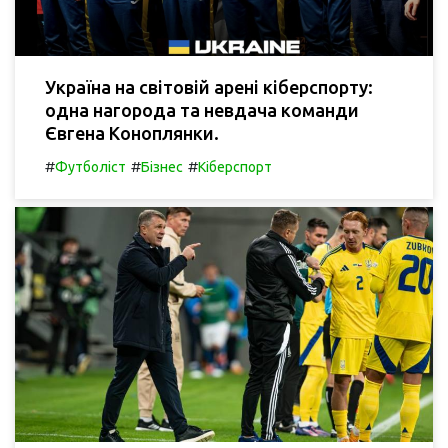
Україна на світовій арені кіберспорту:
одна нагорода та невдача команди
Євгена Коноплянки.
#
#
#
Футболіст
Бізнес
Кіберспорт