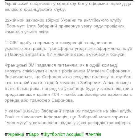
Український спортсмен у сфері футболу оформив перехід до
великого французького клубу.
22-річний захисник збірної України та англійського клубу
"Борнмут" Ілля Забарний привернув увагу ряду провідних
команд з усього світу.
"ПСЖ" здобув перемогу в конкуренції за підписання
українського гравця. Трансферна угода вже оформлена: клуб
з Парижа витратить 67 мільйонів євро, включаючи бонуси.
Французькі ЗМІ задалися питанням, як в одній команді
зможуть співіснувати Ілля з росіянином Матвеєм Сафоновим.
Зазначається, що Сафонов чітко розділяє політику та футбол
і він готовий грати в одній команді з Забарним. А ось позиція
Іллі є більш різка, навряд чи українець буде у захваті від гри з
представником країни 404 - найбільш ймовірним варіантом є
оренда або трансфер Сафонова.
У сезоні 2024/25 Забарний зіграв 39 поєдинків на рівні клубу.
Раніше з'являлася інформація, що Забарний може сприяти
"Борнмуту" у встановленні відразу двох рекордів трансферів.
#
#
#
#
Українці
Євро
Футболіст Асоціації
Англія