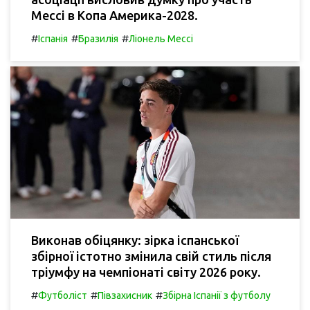
Мессі в Копа Америка-2028.
#
#
#
Іспанія
Бразилія
Ліонель Мессі
Виконав обіцянку: зірка іспанської
збірної істотно змінила свій стиль після
тріумфу на чемпіонаті світу 2026 року.
#
#
#
Футболіст
Півзахисник
Збірна Іспанії з футболу