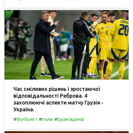
Час сміливих рішень і зростаючої
відповідальності Реброва. 4
захоплюючі аспекти матчу Грузія -
Україна.
#
#
#
Футболіст
Італія
Грузія (країна)