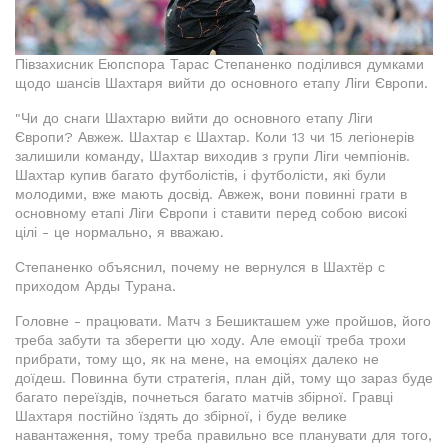
Півзахисник Еюпспора Тарас Степаненко поділився думками
щодо шансів Шахтаря вийти до основного етапу Ліги Європи.
"Чи до снаги Шахтарю вийти до основного етапу Ліги
Європи? Авжеж. Шахтар є Шахтар. Коли 13 чи 15 легіонерів
залишили команду, Шахтар виходив з групи Ліги чемпіонів.
Шахтар купив багато футболістів, і футболісти, які були
молодими, вже мають досвід. Авжеж, вони повинні грати в
основному етапі Ліги Європи і ставити перед собою високі
цілі - це нормально, я вважаю.
Степаненко объяснил, почему не вернулся в Шахтёр с
приходом Арды Турана.
Головне - працювати. Матч з Бешикташем уже пройшов, його
треба забути та зберегти цю ходу. Але емоції треба трохи
прибрати, тому що, як на мене, на емоціях далеко не
доїдеш. Повинна бути стратегія, план дій, тому що зараз буде
багато переїздів, почнеться багато матчів збірної. Гравці
Шахтаря постійно їздять до збірної, і буде велике
навантаження, тому треба правильно все планувати для того,