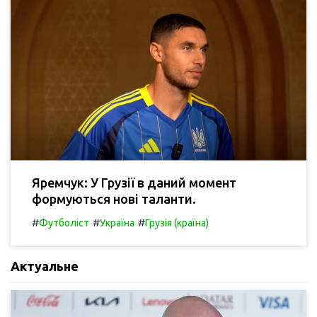
Яремчук: У Грузії в даний момент
формуються нові таланти.
#
#
#
Футболіст
Україна
Грузія (країна)
Актуальне