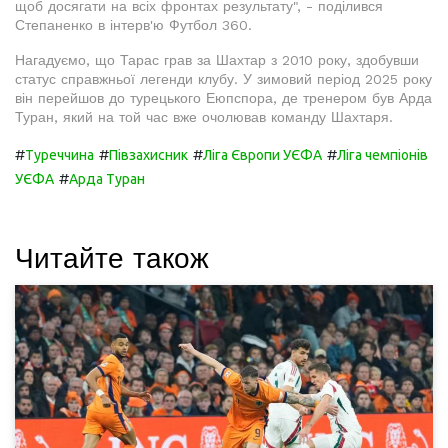
щоб досягати на всіх фронтах результату", - поділився
Степаненко в інтерв'ю Футбол 360.
Нагадуємо, що Тарас грав за Шахтар з 2010 року, здобувши
статус справжньої легенди клубу. У зимовий період 2025 року
він перейшов до турецького Еюпспора, де тренером був Арда
Туран, який на той час вже очолював команду Шахтаря.
#
#
#
#
Туреччина
Півзахисник
Ліга Європи УЄФА
Ліга чемпіонів
#
УЄФА
Арда Туран
Читайте також