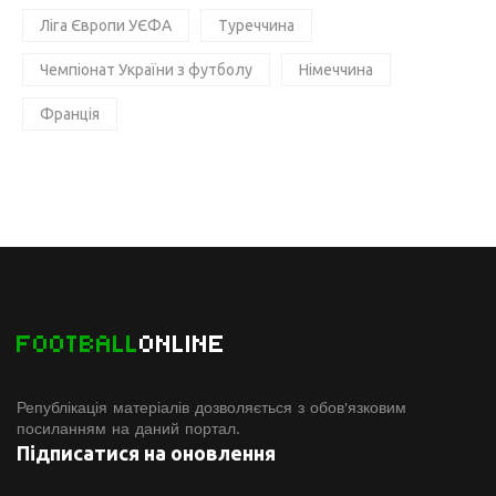
Ліга Європи УЄФА
Туреччина
Чемпіонат України з футболу
Німеччина
Франція
FOOTBALL
ONLINE
Републікація матеріалів дозволяється з обов'язковим
посиланням на даний портал.
Підписатися на оновлення