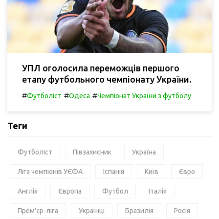
УПЛ оголосила переможців першого
етапу футбольного чемпіонату України.
#
#
#
Футболіст
Одеса
Чемпіонат України з футболу
Теги
Футболіст
Півзахисник
Україна
Ліга чемпіонів УЄФА
Іспанія
Київ
Євро
Англія
Європа
Футбол
Італія
Прем'єр-ліга
Українці
Бразилія
Росія