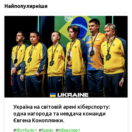
Найпопулярніше
Україна на світовій арені кіберспорту:
одна нагорода та невдача команди
Євгена Коноплянки.
#
#
#
Футболіст
Бізнес
Кіберспорт