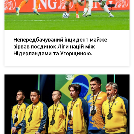
Непередбачуваний інцидент майже
зірвав поєдинок Ліги націй між
Нідерландами та Угорщиною.