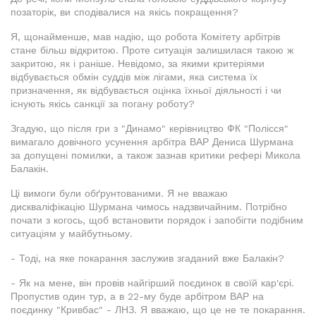
позаторік, ви сподівалися на якісь покращення?
Я, щонайменше, мав надію, що робота Комітету арбітрів
стане більш відкритою. Проте ситуація залишилася такою ж
закритою, як і раніше. Невідомо, за якими критеріями
відбувається обмін суддів між лігами, яка система їх
призначення, як відбувається оцінка їхньої діяльності і чи
існують якісь санкції за погану роботу?
Згадую, що після гри з "Динамо" керівництво ФК "Полісся"
вимагало довічного усунення арбітра ВАР Дениса Шурмана
за допущені помилки, а також зазнав критики рефері Микола
Балакін.
Ці вимоги були обґрунтованими. Я не вважаю
дискваліфікацію Шурмана чимось надзвичайним. Потрібно
почати з когось, щоб встановити порядок і запобігти подібним
ситуаціям у майбутньому.
- Тоді, на яке покарання заслужив згаданий вже Балакін?
- Як на мене, він провів найгірший поєдинок в своїй кар'єрі.
Пропустив один тур, а в 22-му буде арбітром ВАР на
поєдинку "Кривбас" - ЛНЗ. Я вважаю, що це не те покарання.