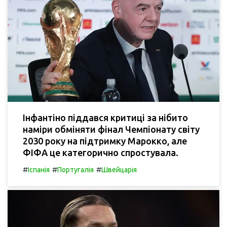
Інфантіно піддався критиці за нібито
наміри обміняти фінал Чемпіонату світу
2030 року на підтримку Марокко, але
ФІФА це категорично спростувала.
#
#
#
Іспанія
Португалія
Швейцарія