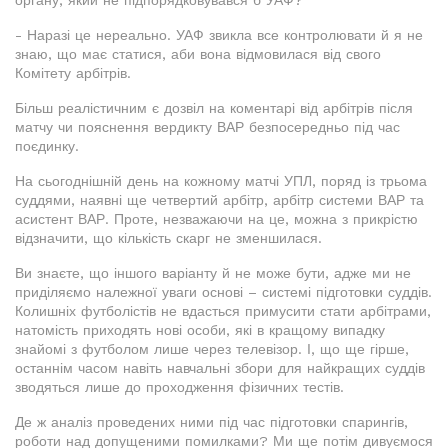
органу, який не підпорядковувався б УАФ?
- Наразі це нереально. УАФ звикла все контролювати й я не
знаю, що має статися, аби вона відмовилася від свого
Комітету арбітрів.
Більш реалістичним є дозвіл на коментарі від арбітрів після
матчу чи пояснення вердикту ВАР безпосередньо під час
поєдинку.
На сьогоднішній день на кожному матчі УПЛ, поряд із трьома
суддями, наявні ще четвертий арбітр, арбітр системи ВАР та
асистент ВАР. Проте, незважаючи на це, можна з прикрістю
відзначити, що кількість скарг не зменшилася.
Ви знаєте, що іншого варіанту й не може бути, адже ми не
приділяємо належної уваги основі – системі підготовки суддів.
Колишніх футболістів не вдасться примусити стати арбітрами,
натомість приходять нові особи, які в кращому випадку
знайомі з футболом лише через телевізор. І, що ще гірше,
останнім часом навіть навчальні збори для найкращих суддів
зводяться лише до проходження фізичних тестів.
Де ж аналіз проведених ними під час підготовки спарингів,
роботи над допущеними помилками? Ми ще потім дивуємося