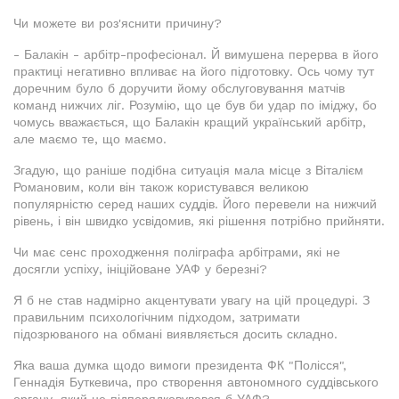
Чи можете ви роз'яснити причину?
- Балакін - арбітр-професіонал. Й вимушена перерва в його
практиці негативно впливає на його підготовку. Ось чому тут
доречним було б доручити йому обслуговування матчів
команд нижчих ліг. Розумію, що це був би удар по іміджу, бо
чомусь вважається, що Балакін кращий український арбітр,
але маємо те, що маємо.
Згадую, що раніше подібна ситуація мала місце з Віталієм
Романовим, коли він також користувався великою
популярністю серед наших суддів. Його перевели на нижчий
рівень, і він швидко усвідомив, які рішення потрібно прийняти.
Чи має сенс проходження поліграфа арбітрами, які не
досягли успіху, ініційоване УАФ у березні?
Я б не став надмірно акцентувати увагу на цій процедурі. З
правильним психологічним підходом, затримати
підозрюваного на обмані виявляється досить складно.
Яка ваша думка щодо вимоги президента ФК "Полісся",
Геннадія Буткевича, про створення автономного суддівського