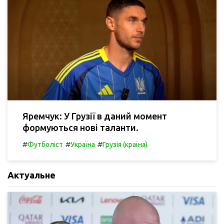
Яремчук: У Грузії в даний момент
формуються нові таланти.
#
#
#
Футболіст
Україна
Грузія (країна)
Актуальне