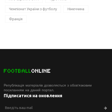
Чемпіонат України з футболу
Німеччина
Франція
FOOTBALL
ONLINE
Републікація матеріалів дозволяється з обов'язковим
посиланням на даний портал.
Підписатися на оновлення