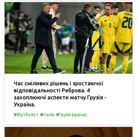
Час сміливих рішень і зростаючої
відповідальності Реброва. 4
захоплюючі аспекти матчу Грузія -
Україна.
#
#
#
Футболіст
Італія
Грузія (країна)