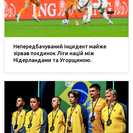
Непередбачуваний інцидент майже
зірвав поєдинок Ліги націй між
Нідерландами та Угорщиною.