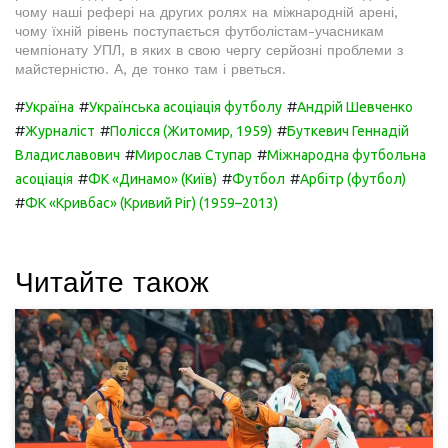
чому наші рефері на других ролях на міжнародній арені,
чому їхній рівень поступається футболістам-учасникам
чемпіонату УПЛ, в яких в свою чергу серйозні проблеми з
майстерністю. А, де тонко там і рветься.
#
#
#
Україна
Українська асоціація футболу
Андрій Шевченко
#
#
#
Журналіст
Полісся (Житомир, 1959)
Буткевич Геннадій
#
#
Владиславович
Мирослав Ступар
Міжнародна футбольна
#
#
#
асоціація
ФК «Динамо» (Київ)
Футбол
Арбітр (футбол)
#
ФК «Кривбас» (Кривий Ріг) (1959–2013)
Читайте також