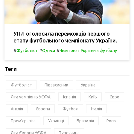
УПЛ оголосила переможців першого
етапу футбольного чемпіонату України.
#
#
#
Футболіст
Одеса
Чемпіонат України з футболу
Теги
Футболіст
Півзахисник
Україна
Ліга чемпіонів УЄФА
Іспанія
Київ
Євро
Англія
Європа
Футбол
Італія
Прем'єр-ліга
Українці
Бразилія
Росія
Ліга Європи УЄФА
Туреччина