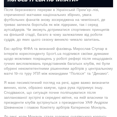
Після березневого перерви в Українській Прем’єр-лізі,
спричиненої матчами національних збірних, увага
футбольних фанатів знову зосереджена на чемпіонаті, де
триває запекла боротьба як між лідерами, так і серед
аутсайдерів. Чи зможуть дотриматися спортивних принципів
на фінішній стадії, багато в чому залежатиме від роботи
суддів, до яких цього сезону виникло чимало запитань.
Екс-арбітр ФІФА та визнаний фахівець Мирослав Ступар в
інтерв'ю кореспонденту Sport.ua поділився своїми думками
щодо можливих покращень у роботі рефері після нещодавніх
гучних висловлювань представників багатьох клубів, які були
обурені некомпетентними рішеннями арбітрів у центральному
матчі 19-го туру УПЛ між командами "Полісся" та "Динамо".
Я маю песимістичний погляд на речі, адже важко визначити
винних, коли, образно кажучи, одна рука підтримує іншу.
Сподіваюся, що ситуація почне поліпшуватися після
запланованої зустрічі в середині квітня, на якій власники та
президенти клубів зустрінуться з президентом УАФ Андрієм
Шевченком і главою Комітету арбітрів Катериною Монзуль.
До речі, коли Монзуль стала головою суддівського корпусу