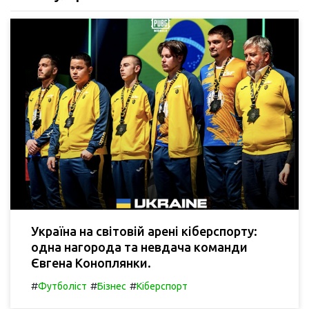
Україна на світовій арені кіберспорту:
одна нагорода та невдача команди
Євгена Коноплянки.
#
#
#
Футболіст
Бізнес
Кіберспорт