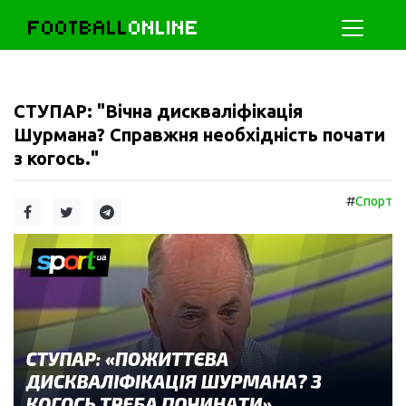
FOOTBALL
ONLINE
СТУПАР: "Вічна дискваліфікація
Шурмана? Справжня необхідність почати
з когось."
#
Спорт