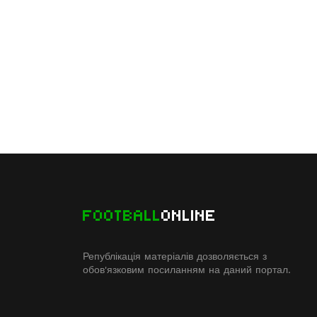
FOOTBALL
ONLINE
Републікація матеріалів дозволяється з
обов'язковим посиланням на даний портал.