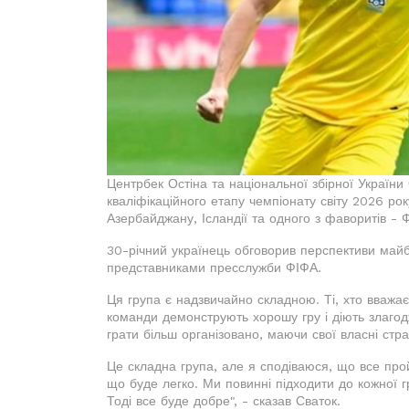
Центрбек Остіна та національної збірної Україн
кваліфікаційного етапу чемпіонату світу 2026 ро
Азербайджану, Ісландії та одного з фаворитів - Ф
30-річний українець обговорив перспективи майбу
представниками пресслужби ФІФА.
Ця група є надзвичайно складною. Ті, хто вважає
команди демонструють хорошу гру і діють злагод
грати більш організовано, маючи свої власні страте
Це складна група, але я сподіваюся, що все прой
що буде легко. Ми повинні підходити до кожної 
Тоді все буде добре", - сказав Сваток.