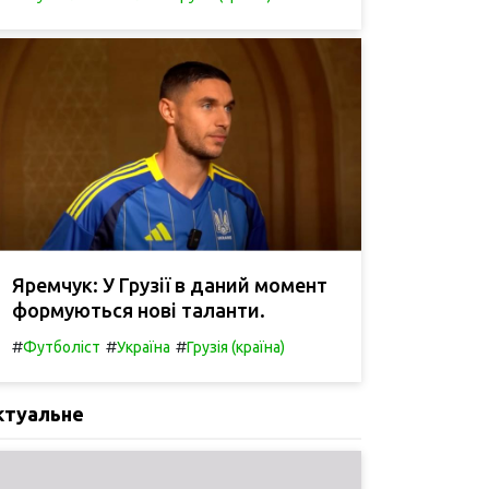
Яремчук: У Грузії в даний момент
формуються нові таланти.
#
#
#
Футболіст
Україна
Грузія (країна)
ктуальне