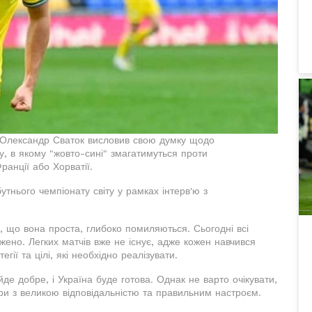
и Олександр Сваток висловив свою думку щодо
ку, в якому "жовто-сині" змагатимуться проти
ранції або Хорватії.
тнього чемпіонату світу у рамках інтерв'ю з
, що вона проста, глибоко помиляються. Сьогодні всі
жено. Легких матчів вже не існує, адже кожен навчився
гії та цілі, які необхідно реалізувати.
де добре, і Україна буде готова. Однак не варто очікувати,
гри з великою відповідальністю та правильним настроєм.