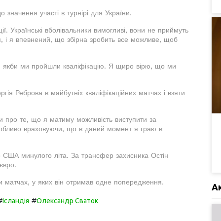
значення участі в турнірі для України.
ії. Українські вболівальники вимогливі, вони не приймуть
я, і я впевнений, що збірна зробить все можливе, щоб
о, якби ми пройшли кваліфікацію. Я щиро вірю, що ми
гія Реброва в майбутніх кваліфікаційних матчах і взяти
и про те, що я матиму можливість виступити за
собливо враховуючи, що в даний момент я граю в
 США минулого літа. За трансфер захисника Остін
євро.
ти матчах, у яких він отримав одне попередження.
А
#
#
Ісландія
Олександр Сваток