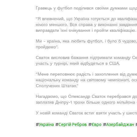
Гравець у футбол поділився своїми думками щодо 
"Я впевнений, що Україна готується до кваліфікац
нічого меншого. Вся справа у виконанні завданн
виправдати їхні очікування і пройти кваліфікацію.
Ми - країна, яка любить футбол, і було б чудов
пройдемо".
Сваток висловив бажання підтримати команду Сер
участь у турнірі, який відбудеться в США.
"Мене переповнює радість і захоплення від думк
національну команду на світовому чемпіонаті, о
Сполучених Штатах."
Нагадаємо, що Олександр Сваток перебрався до
заплатив Дніпру-1 трохи більше одного мільйона 
У новій команді Сваток встиг взяти участь у шес
#
#
#
#
Україна
Сергій Ребров
Євро
Азербайджан