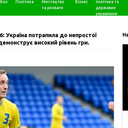
бол
Політика
Мистецтво
Бізнес
політика та
та розваги
державне
управління
6: Україна потрапила до непростої
Н
демонструє високий рівень гри.