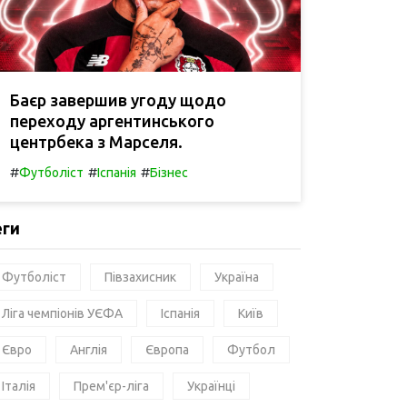
Баєр завершив угоду щодо
переходу аргентинського
центрбека з Марселя.
#
#
#
Футболіст
Іспанія
Бізнес
еги
Футболіст
Півзахисник
Україна
Ліга чемпіонів УЄФА
Іспанія
Київ
Євро
Англія
Європа
Футбол
Італія
Прем'єр-ліга
Українці