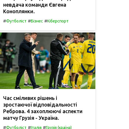
невдача команди Євгена
Коноплянки.
#
#
#
Футболіст
Бізнес
Кіберспорт
Час сміливих рішень і
зростаючої відповідальності
Реброва. 4 захоплюючі аспекти
матчу Грузія - Україна.
#
#
#
Футболіст
Італія
Грузія (країна)