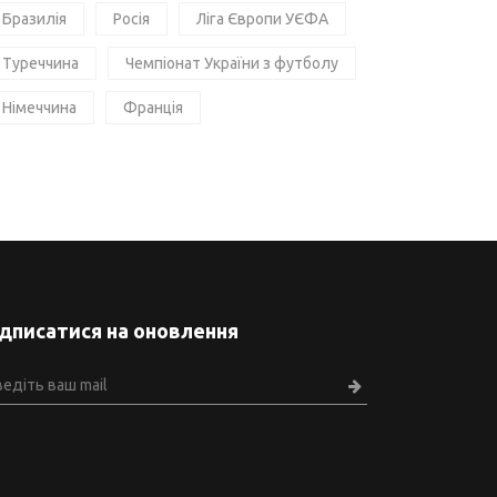
Бразилія
Росія
Ліга Європи УЄФА
Туреччина
Чемпіонат України з футболу
Німеччина
Франція
ідписатися на оновлення