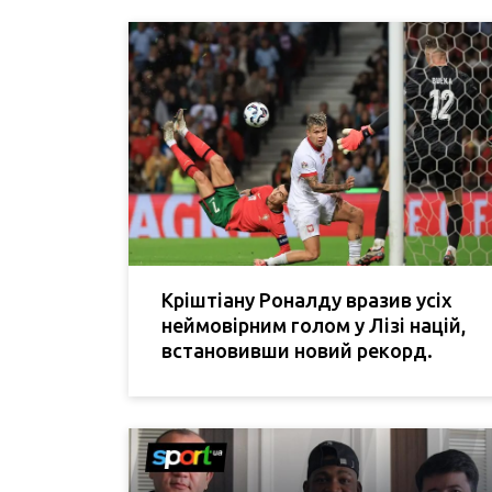
Кріштіану Роналду вразив усіх
неймовірним голом у Лізі націй,
встановивши новий рекорд.