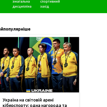
змагальна
спортивний
дисципліна
захід
айпопулярніше
Україна на світовій арені
кіберспорту: одна нагорода та