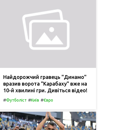
Найдорожчий гравець "Динамо"
вразив ворота "Карабаху" вже на
10-й хвилині гри. Дивіться відео!
#
#
#
Футболіст
Київ
Євро