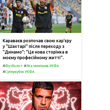
Караваєв розпочав свою кар'єру
у "Шахтарі" після переходу з
"Динамо": "Це нова сторінка в
моєму професійному житті".
#
#
Футболіст
Ліга чемпіонів УЄФА
#
Суперкубок УЄФА