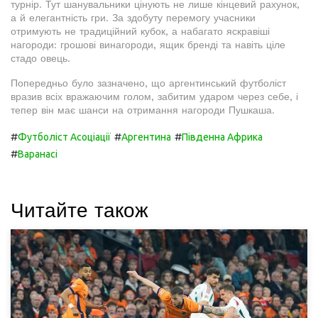
турнір. Тут шанувальники цінують не лише кінцевий рахунок,
а й елегантність гри. За здобуту перемогу учасники
отримують не традиційний кубок, а набагато яскравіші
нагороди: грошові винагороди, ящик бренді та навіть ціле
стадо овець.
Попередньо було зазначено, що аргентинський футболіст
вразив всіх вражаючим голом, забитим ударом через себе, і
тепер він має шанси на отримання нагороди Пушкаша.
#
#
#
Футболіст Асоціації
Аргентина
Південна Африка
#
Варанасі
Читайте також