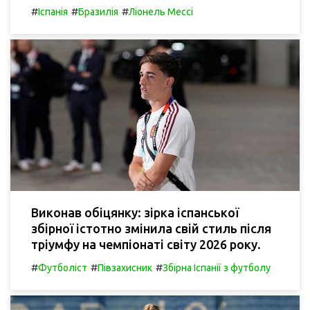
#
#
#
Іспанія
Бразилія
Ліонель Мессі
Виконав обіцянку: зірка іспанської
збірної істотно змінила свій стиль після
тріумфу на чемпіонаті світу 2026 року.
#
#
#
Футболіст
Півзахисник
Збірна Іспанії з футболу