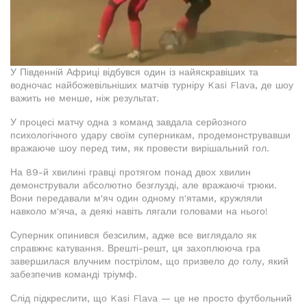
У Південній Африці відбувся один із найяскравіших та
водночас найбожевільніших матчів турніру Kasi Flava, де шоу
важить не менше, ніж результат.
У процесі матчу одна з команд завдала серйозного
психологічного удару своїм суперникам, продемонструвавши
вражаюче шоу перед тим, як провести вирішальний гол.
На 89-й хвилині гравці протягом понад двох хвилин
демонстрували абсолютно безглузді, але вражаючі трюки.
Вони передавали м'яч один одному п'ятами, кружляли
навколо м'яча, а деякі навіть лягали головами на нього!
Суперник опинився безсилим, адже все виглядало як
справжнє катування. Врешті-решт, ця захоплююча гра
завершилася влучним пострілом, що призвело до голу, який
забезпечив команді тріумф.
Слід підкреслити, що Kasi Flava — це не просто футбольний