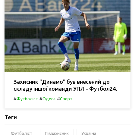
Захисник "Динамо" був внесений до
складу іншої команди УПЛ - Футбол24.
#
#
#
Футболіст
Одеса
Спорт
Теги
Футболіст
Півзахисник
Україна