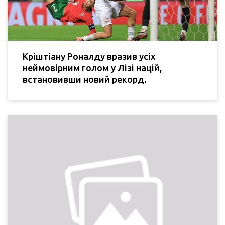
Кріштіану Роналду вразив усіх
неймовірним голом у Лізі націй,
встановивши новий рекорд.