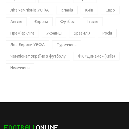
Ліга чемпіонів УЄФА
Іспанія
Київ
Євро
Англія
Європа
Футбол
Італія
Прем'єр-ліга
Українці
Бразилія
Росія
Ліга Європи УЄФА
Туреччина
Чемпіонат України з футболу
ФК «Динамо» (Київ)
Німеччина
FOOTBALL
ONLINE