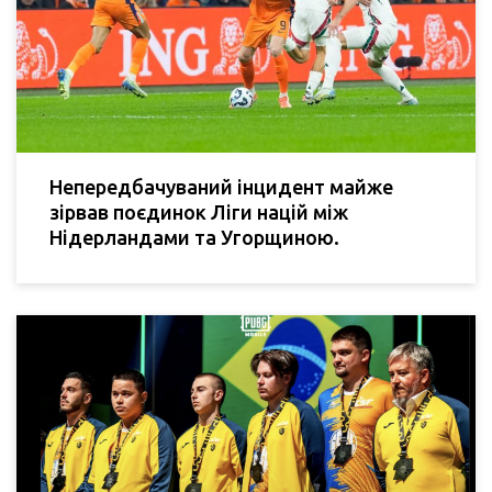
Непередбачуваний інцидент майже
зірвав поєдинок Ліги націй між
Нідерландами та Угорщиною.