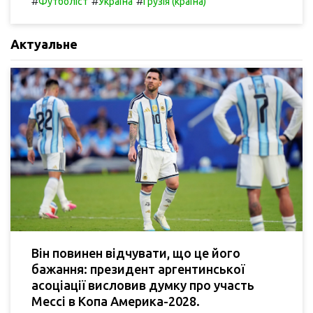
#
#
#
Футболіст
Україна
Грузія (країна)
Актуальне
Він повинен відчувати, що це його
бажання: президент аргентинської
асоціації висловив думку про участь
Мессі в Копа Америка-2028.