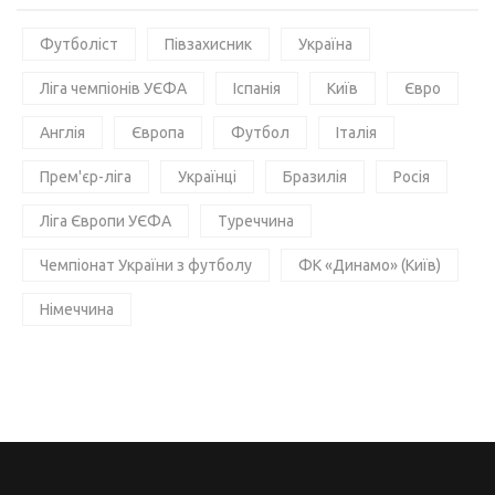
Футболіст
Півзахисник
Україна
Ліга чемпіонів УЄФА
Іспанія
Київ
Євро
Англія
Європа
Футбол
Італія
Прем'єр-ліга
Українці
Бразилія
Росія
Ліга Європи УЄФА
Туреччина
Чемпіонат України з футболу
ФК «Динамо» (Київ)
Німеччина