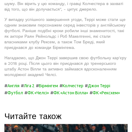
шуму. Він вірить у цю команду, і гравці Колчестера в захваті
від того, що він долучається", - цитує джерело.
У випадку успішного завершення угоди, Террі може стати ще
одним знаковим персонажем серед інвесторів у англійському
футболі. Раніше подібні кроки робили інші знаменитості, такі
як актори Раян Рейнольдс і Роб Макелгенні, які стали
власниками клубу Рексем, а також Том Бреді, який
приєднався до команди Бірмінгема.
Нагадаємо, що Джон Террі завершив свою футбольну кар'єру
в 2018 році. Після цього він приєднався до тренерського
штабу Астон Вілли та активно займався вдосконаленням
молодіжної академії Челсі.
#
#
#
#
#
Англія
Ліга 2
Бірмінгем
Колчестер
Джон Террі
#
#
#
#
Футбол
ФК «Челсі»
ФК «Астон Вілла»
ФК «Рексхем»
Читайте також