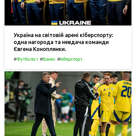
Україна на світовій арені кіберспорту:
одна нагорода та невдача команди
Євгена Коноплянки.
#
#
#
Футболіст
Бізнес
Кіберспорт