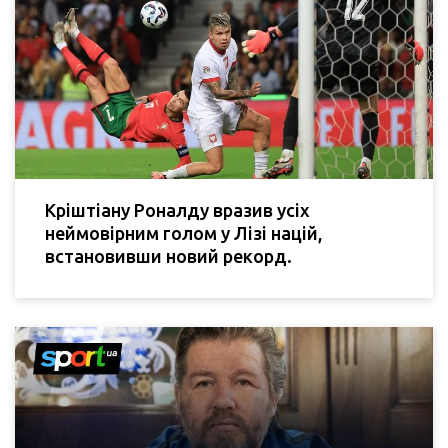
Кріштіану Роналду вразив усіх
неймовірним голом у Лізі націй,
встановивши новий рекорд.