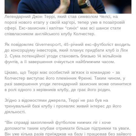
Легендарний Джон Террі, який став символом Челсі, на
порозі нового етапу у своїй кар'єрі, тепер уже в позаігровій
сфері. Екс-захисник і капітан "синіх" має всі шанси стати
співвласником англійського клубу Колчестер.
Як повідомляє Givemesport, 45-річний екс-футболіст входить
до консорціуму інвесторів, який планує придбати клуб із Ліги
2. Сума потенційної угоди становить близько 14 мільйонів
фунтів, а її завершення очікується найближчим часом.
Цікаво, що Террі має особистий зв'язок із командою - за
Колчестер виступає його племінник Френкі. Таким чином, у
разі завершення угоди легендарний захисник може опинитися
в ролі одного з керівників клубу, де грає його родич.
Згідно з відомостями джерела, Террі не раз був на
тренувальній базі клубу і проявляє живий інтерес до його
діяльності.
"Він справді захоплений футболом нижчих ліг і хоче
допомогти таким клубам отримати більше підтримки та уваги.
Він уже кілька разів приїжджав на базу і працював без зайвого