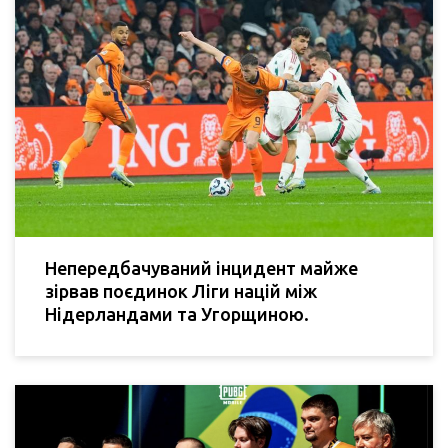
Непередбачуваний інцидент майже
зірвав поєдинок Ліги націй між
Нідерландами та Угорщиною.