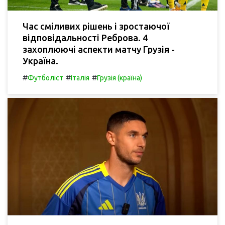
Час сміливих рішень і зростаючої
відповідальності Реброва. 4
захоплюючі аспекти матчу Грузія -
Україна.
#
#
#
Футболіст
Італія
Грузія (країна)