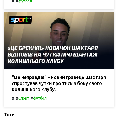
#
#
футбол
"Це неправда!" – новий гравець Шахтаря
спростував чутки про тиск з боку свого
колишнього клубу.
#
#
#
Спорт
футбол
Теги