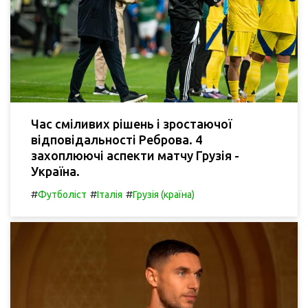
Час сміливих рішень і зростаючої
відповідальності Реброва. 4
захоплюючі аспекти матчу Грузія -
Україна.
#
#
#
Футболіст
Італія
Грузія (країна)