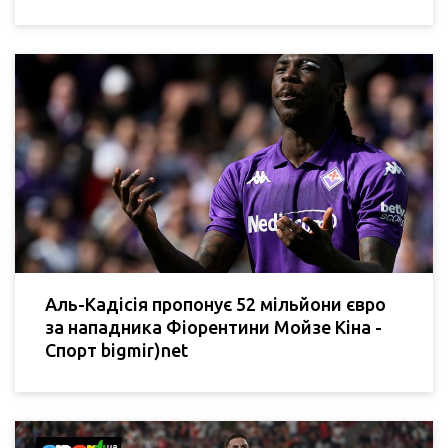
Аль-Кадісія пропонує 52 мільйони євро
за нападника Фіорентини Мойзе Кіна -
Спорт bigmir)net