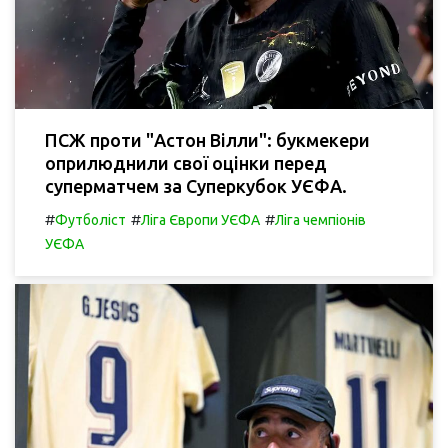
ПСЖ проти "Астон Вілли": букмекери
оприлюднили свої оцінки перед
суперматчем за Суперкубок УЄФА.
#
#
#
Футболіст
Ліга Європи УЄФА
Ліга чемпіонів
УЄФА