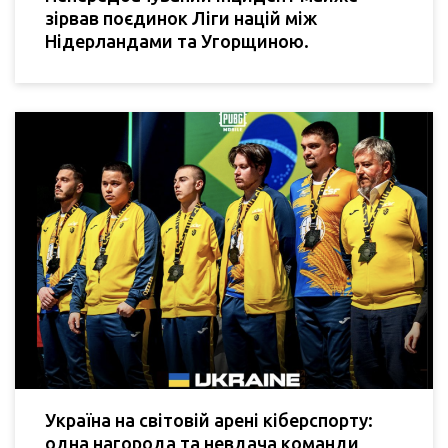
зірвав поєдинок Ліги націй між
Нідерландами та Угорщиною.
Україна на світовій арені кіберспорту:
одна нагорода та невдача команди