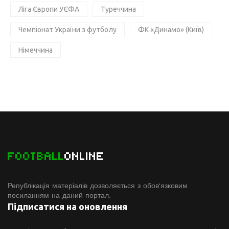
Ліга Європи УЄФА
Туреччина
Чемпіонат України з футболу
ФК «Динамо» (Київ)
Німеччина
FOOTBALL
ONLINE
Републікація матеріалів дозволяється з обов'язковим
посиланням на даний портал.
Підписатися на оновлення