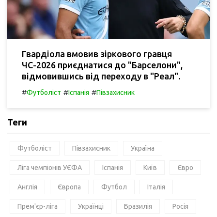
Гвардіола вмовив зіркового гравця
ЧС-2026 приєднатися до "Барселони",
відмовившись від переходу в "Реал".
#
#
#
Футболіст
Іспанія
Півзахисник
Теги
Футболіст
Півзахисник
Україна
Ліга чемпіонів УЄФА
Іспанія
Київ
Євро
Англія
Європа
Футбол
Італія
Прем'єр-ліга
Українці
Бразилія
Росія