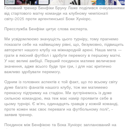
Головний тренер Бенфіки Бруну Лаже поділився очікуваннями
від стартового матчу команди на клубному чемпіонаті
світу-2025 проти аргентинської Боки Хуніорс.
Пресслужба Бенфіки цитує слова експерта.
Ми усвідомлюємо значущість цього турніру, тому прагнемо
показати себе на найвищому рівні, що, безумовно, підвищить
авторитет нашого клубу на міжнародній арені. Наша мета —
грати в якісний футбол і здобути перемогу в першому матчі.
У нас великі амбіції. Перший поєдинок матиме величезне
значення, адже всього буде три гри, і для нас критично
важливо здобувати перемогу.
Одним із головних аспектів є той факт, що по всьому світу
дуже багато фанатів нашого клубу, тож ми матимемо
прекасну підтримку на стадіон. Ми зустрінемось із дуже
сильною командою, яка теж має намір проявити себе в
цьому турнірі. Є м'яч, одинадцять гравців у кожній команді,
проте кожен має своє переваги на футбольному полі", -
заявив тренер.
Поєдинок між Бенфікою та Бока Хуніорс запланований на