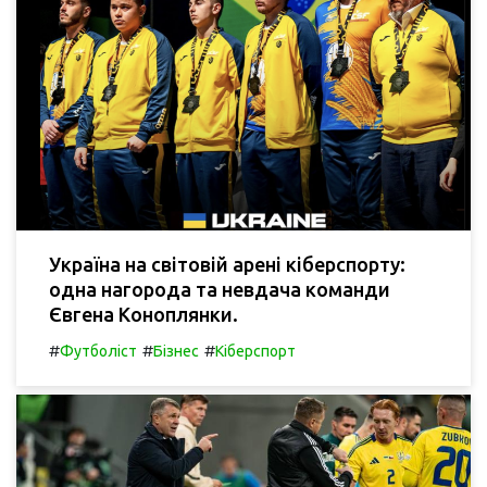
Україна на світовій арені кіберспорту:
одна нагорода та невдача команди
Євгена Коноплянки.
#
#
#
Футболіст
Бізнес
Кіберспорт