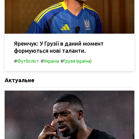
Яремчук: У Грузії в даний момент
формуються нові таланти.
#
#
#
Футболіст
Україна
Грузія (країна)
Актуальне