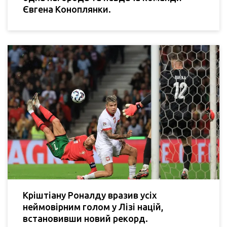
Євгена Коноплянки.
Кріштіану Роналду вразив усіх
неймовірним голом у Лізі націй,
встановивши новий рекорд.