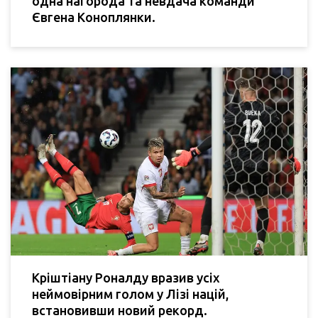
одна нагорода та невдача команди
Євгена Коноплянки.
Кріштіану Роналду вразив усіх
неймовірним голом у Лізі націй,
встановивши новий рекорд.