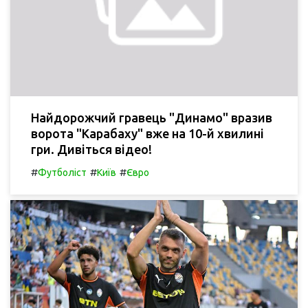
Найдорожчий гравець "Динамо" вразив
ворота "Карабаху" вже на 10-й хвилині
гри. Дивіться відео!
#
#
#
Футболіст
Київ
Євро