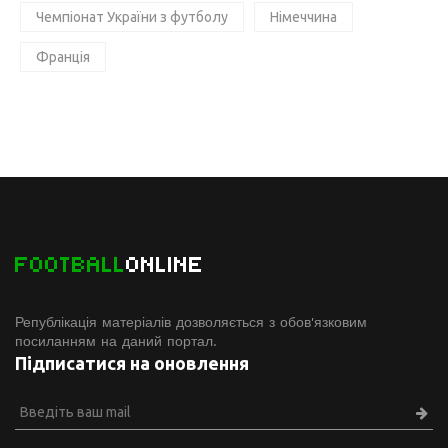
Чемпіонат України з футболу
Німеччина
Франція
FOOTBALL
ONLINE
Републікація матеріалів дозволяється з обов'язковим
посиланням на даний портал.
Підписатися на оновлення