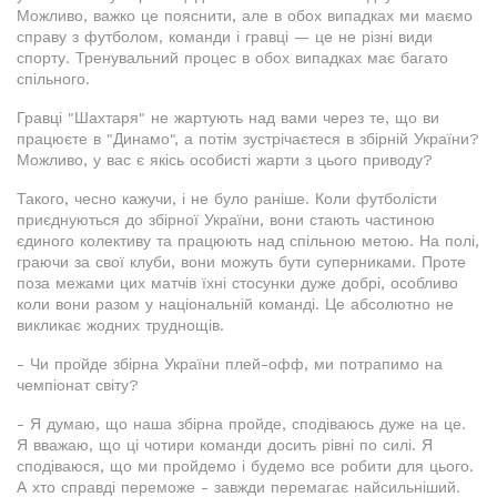
Можливо, важко це пояснити, але в обох випадках ми маємо
справу з футболом, команди і гравці — це не різні види
спорту. Тренувальний процес в обох випадках має багато
спільного.
Гравці "Шахтаря" не жартують над вами через те, що ви
працюєте в "Динамо", а потім зустрічаєтеся в збірній України?
Можливо, у вас є якісь особисті жарти з цього приводу?
Такого, чесно кажучи, і не було раніше. Коли футболісти
приєднуються до збірної України, вони стають частиною
єдиного колективу та працюють над спільною метою. На полі,
граючи за свої клуби, вони можуть бути суперниками. Проте
поза межами цих матчів їхні стосунки дуже добрі, особливо
коли вони разом у національній команді. Це абсолютно не
викликає жодних труднощів.
- Чи пройде збірна України плей-офф, ми потрапимо на
чемпіонат світу?
- Я думаю, що наша збірна пройде, сподіваюсь дуже на це.
Я вважаю, що ці чотири команди досить рівні по силі. Я
сподіваюся, що ми пройдемо і будемо все робити для цього.
А хто справді переможе - завжди перемагає найсильніший.