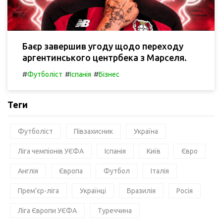
Баєр завершив угоду щодо переходу
аргентинського центрбека з Марселя.
#
#
#
Футболіст
Іспанія
Бізнес
Теги
Футболіст
Півзахисник
Україна
Ліга чемпіонів УЄФА
Іспанія
Київ
Євро
Англія
Європа
Футбол
Італія
Прем'єр-ліга
Українці
Бразилія
Росія
Ліга Європи УЄФА
Туреччина