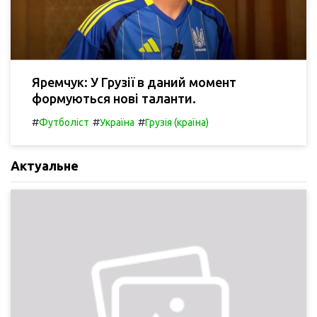
Яремчук: У Грузії в даний момент
формуються нові таланти.
#
#
#
Футболіст
Україна
Грузія (країна)
Актуальне