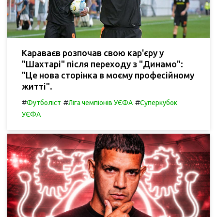
Караваєв розпочав свою кар'єру у
"Шахтарі" після переходу з "Динамо":
"Це нова сторінка в моєму професійному
житті".
#
#
#
Футболіст
Ліга чемпіонів УЄФА
Суперкубок
УЄФА