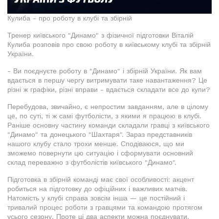
Кулиба - про роботу в клубі та збірній
Тренер київського "Динамо" з фізичної підготовки Віталій
Кулиба розповів про свою роботу в київському клубі та збірній
України.
- Ви поєднуєте роботу в "Динамо" і збірній України. Як вам
вдається в першу чергу витримувати таке навантаження? Це
різні ж графіки, різні вправи - вдається складати все до купи?
Перебудова, звичайно, є непростим завданням, але в цілому
це, по суті, ті ж самі футболісти, з якими я працюю в клубі.
Раніше основну частину команди складали гравці з київського
"Динамо" та донецького "Шахтаря". Зараз представників
нашого клубу стало трохи менше. Сподіваюся, що ми
зможемо повернути цю ситуацію і сформувати основний
склад переважно з футболістів київського "Динамо".
Підготовка в збірній команді має свої особливості: акцент
робиться на підготовку до офіційних і важливих матчів.
Натомість у клубі справа зовсім інша — це постійний і
тривалий процес роботи з гравцями та командою протягом
усього сезону. Проте ці два аспекти можна поєднувати.