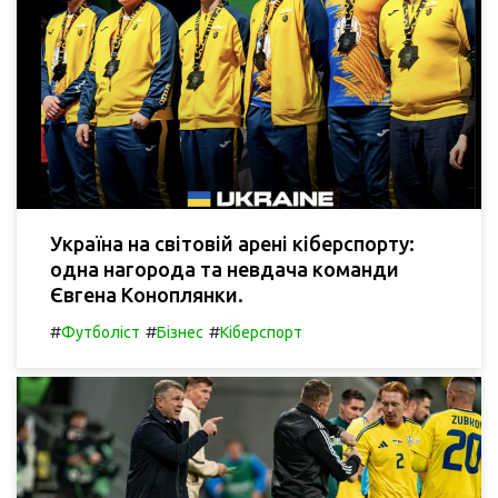
Україна на світовій арені кіберспорту:
одна нагорода та невдача команди
Євгена Коноплянки.
#
#
#
Футболіст
Бізнес
Кіберспорт