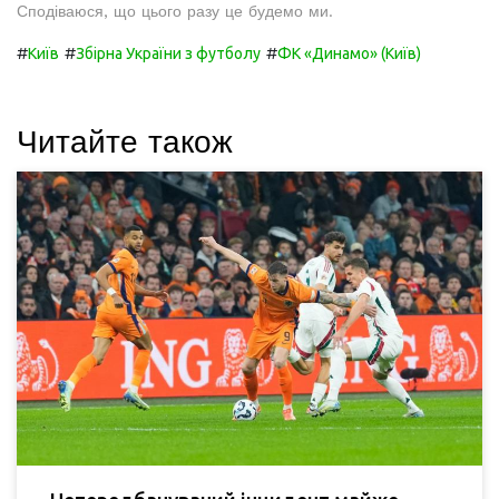
Сподіваюся, що цього разу це будемо ми.
#
#
#
Київ
Збірна України з футболу
ФК «Динамо» (Київ)
Читайте також