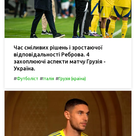
Час сміливих рішень і зростаючої
відповідальності Реброва. 4
захоплюючі аспекти матчу Грузія -
Україна.
#
#
#
Футболіст
Італія
Грузія (країна)