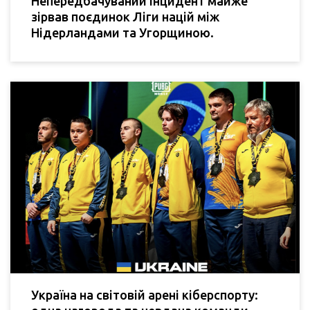
Непередбачуваний інцидент майже
зірвав поєдинок Ліги націй між
Нідерландами та Угорщиною.
Україна на світовій арені кіберспорту: