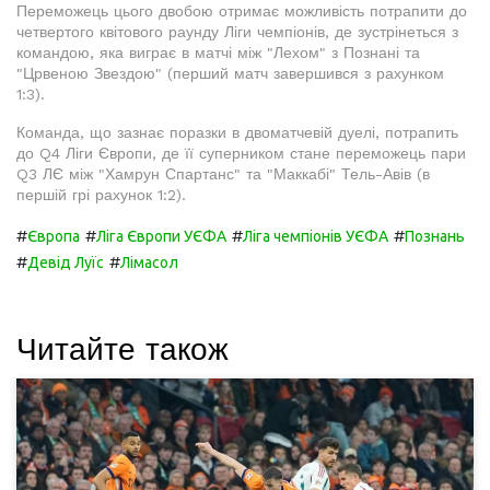
Переможець цього двобою отримає можливість потрапити до
четвертого квітового раунду Ліги чемпіонів, де зустрінеться з
командою, яка виграє в матчі між "Лехом" з Познані та
"Црвеною Звездою" (перший матч завершився з рахунком
1:3).
Команда, що зазнає поразки в двоматчевій дуелі, потрапить
до Q4 Ліги Європи, де її суперником стане переможець пари
Q3 ЛЄ між "Хамрун Спартанс" та "Маккабі" Тель-Авів (в
першій грі рахунок 1:2).
#
#
#
#
Європа
Ліга Європи УЄФА
Ліга чемпіонів УЄФА
Познань
#
#
Девід Луїс
Лімасол
Читайте також