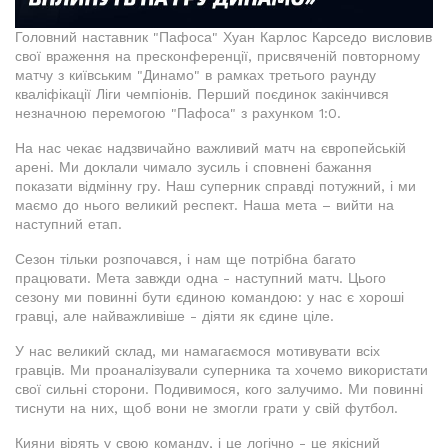
Головний наставник "Пафоса" Хуан Карлос Карседо висловив
свої враження на пресконференції, присвяченій повторному
матчу з київським "Динамо" в рамках третього раунду
кваліфікації Ліги чемпіонів. Перший поєдинок закінчився
незначною перемогою "Пафоса" з рахунком 1:0.
На нас чекає надзвичайно важливий матч на європейській
арені. Ми доклали чимало зусиль і сповнені бажання
показати відмінну гру. Наш суперник справді потужний, і ми
маємо до нього великий респект. Наша мета – вийти на
наступний етап.
Сезон тільки розпочався, і нам ще потрібна багато
працювати. Мета завжди одна - наступний матч. Цього
сезону ми повинні бути єдиною командою: у нас є хороші
гравці, але найважливіше - діяти як єдине ціле.
У нас великий склад, ми намагаємося мотивувати всіх
гравців. Ми проаналізували суперника та хочемо використати
свої сильні сторони. Подивимося, кого залучимо. Ми повинні
тиснути на них, щоб вони не змогли грати у свій футбол.
Кияни вірять у свою команду, і це логічно - це якісний