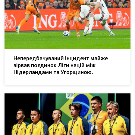
Непередбачуваний інцидент майже
зірвав поєдинок Ліги націй між
Нідерландами та Угорщиною.