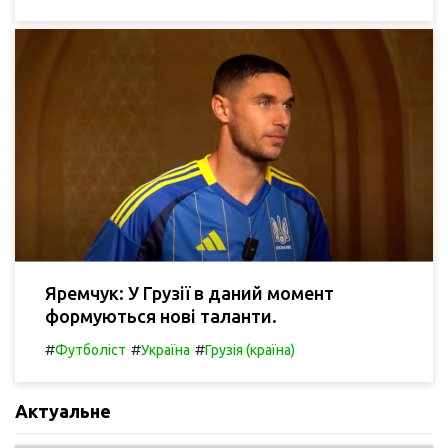
Яремчук: У Грузії в даний момент
формуються нові таланти.
#
#
#
Футболіст
Україна
Грузія (країна)
Актуальне