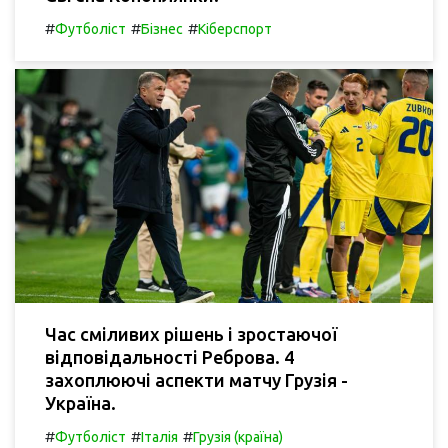
#
#
#
Футболіст
Бізнес
Кіберспорт
Час сміливих рішень і зростаючої
відповідальності Реброва. 4
захоплюючі аспекти матчу Грузія -
Україна.
#
#
#
Футболіст
Італія
Грузія (країна)