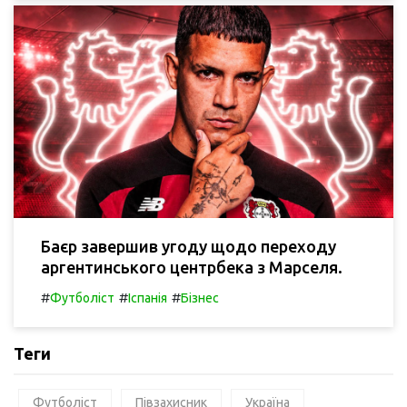
Баєр завершив угоду щодо переходу
аргентинського центрбека з Марселя.
#
#
#
Футболіст
Іспанія
Бізнес
Теги
Футболіст
Півзахисник
Україна