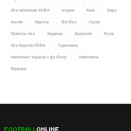
Ліга чемпіонів УЄФА
Іспанія
Київ
Євро
Англія
Європа
Футбол
Італія
Прем'єр-ліга
Українці
Бразилія
Росія
Ліга Європи УЄФА
Туреччина
Чемпіонат України з футболу
Німеччина
Франція
FOOTBALL
ONLINE