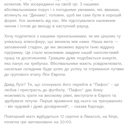
колектив. Ми зосереджені на своїй грі. З нашими
вболівальниками поруч і з погодними умовами, які, вважаю,
вплинуть на "Динамо", головне, щоб ми самі були в хорошій
формі. Усе залежить від нас. Ми підготувалися належним
чином і готові до виходу в наступний раунд.
Хочу поділитися з нашими прихильниками, як ми цінуємо ту
унікальну атмосферу, що виникла між нами. Наша мета —
заповнений стадіон, де ми зможемо відчути їхню віддану
підтримку. Це стало можливим завдяки нашій наполегливій
праці та досягненням. Гравцям дуже подобається енергія,
яка панує на трибунах. Вболівальники мають усвідомлювати,
наскільки складним буде шлях до успіху та отримання путівки
до групового етапу Ліги Європи.
Давід Луїз? Те, що спонукало його перейти в "Пафос" - це
любов і пристрасть до футболу. "Пафос" дає йому
можливість грати на високому рівні, виступати в Європі та
здобувати титули. Перше враження від нього на тренуваннях
- він чудовий і дуже досвідчений", - сказав Карседо.
Повторний матч відбудеться 12 серпня в Лімасолі, на Кіпрі,
початок гри заплановано на 20:00.