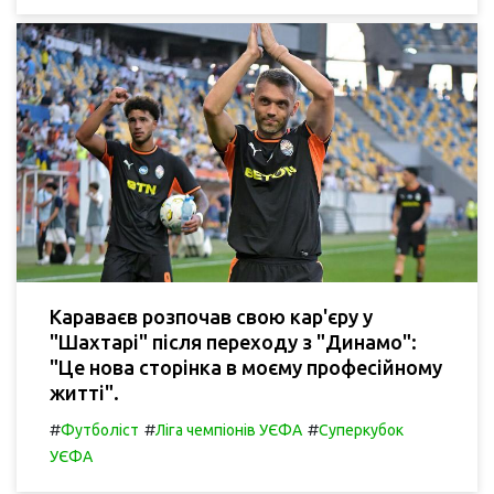
Караваєв розпочав свою кар'єру у
"Шахтарі" після переходу з "Динамо":
"Це нова сторінка в моєму професійному
житті".
#
#
#
Футболіст
Ліга чемпіонів УЄФА
Суперкубок
УЄФА