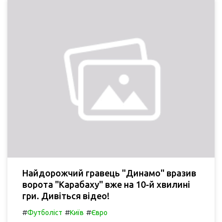
Найдорожчий гравець "Динамо" вразив
ворота "Карабаху" вже на 10-й хвилині
гри. Дивіться відео!
#
#
#
Футболіст
Київ
Євро