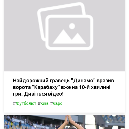
Найдорожчий гравець "Динамо" вразив
ворота "Карабаху" вже на 10-й хвилині
гри. Дивіться відео!
#
#
#
Футболіст
Київ
Євро