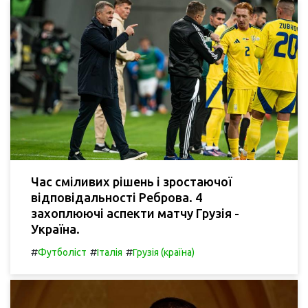
Час сміливих рішень і зростаючої
відповідальності Реброва. 4
захоплюючі аспекти матчу Грузія -
Україна.
#
#
#
Футболіст
Італія
Грузія (країна)