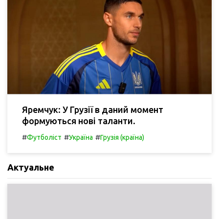
Яремчук: У Грузії в даний момент
формуються нові таланти.
#
#
#
Футболіст
Україна
Грузія (країна)
Актуальне