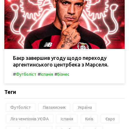
Баєр завершив угоду щодо переходу
аргентинського центрбека з Марселя.
#
#
#
Футболіст
Іспанія
Бізнес
Теги
Футболіст
Півзахисник
Україна
Ліга чемпіонів УЄФА
Іспанія
Київ
Євро