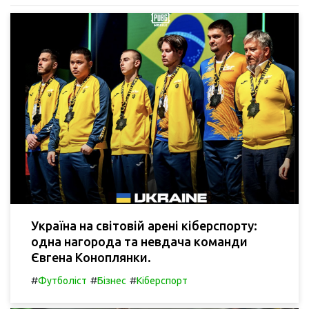
Україна на світовій арені кіберспорту:
одна нагорода та невдача команди
Євгена Коноплянки.
#
#
#
Футболіст
Бізнес
Кіберспорт