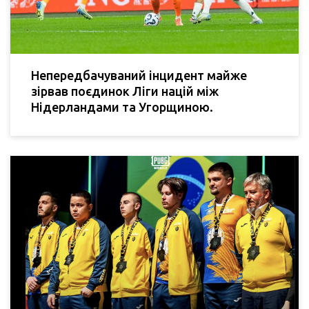
Непередбачуваний інцидент майже
зірвав поєдинок Ліги націй між
Нідерландами та Угорщиною.