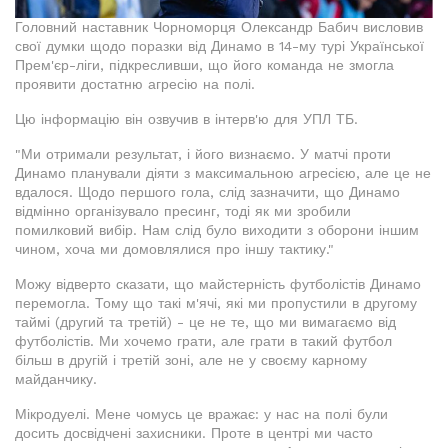
Головний наставник Чорноморця Олександр Бабич висловив
свої думки щодо поразки від Динамо в 14-му турі Української
Прем'єр-ліги, підкресливши, що його команда не змогла
проявити достатню агресію на полі.
Цю інформацію він озвучив в інтерв'ю для УПЛ ТБ.
"Ми отримали результат, і його визнаємо. У матчі проти
Динамо планували діяти з максимальною агресією, але це не
вдалося. Щодо першого гола, слід зазначити, що Динамо
відмінно організувало пресинг, тоді як ми зробили
помилковий вибір. Нам слід було виходити з оборони іншим
чином, хоча ми домовлялися про іншу тактику."
Можу відверто сказати, що майстерність футболістів Динамо
перемогла. Тому що такі м'ячі, які ми пропустили в другому
таймі (другий та третій) - це не те, що ми вимагаємо від
футболістів. Ми хочемо грати, але грати в такий футбол
більш в другій і третій зоні, але не у своєму карному
майданчику.
Мікродуелі. Мене чомусь це вражає: у нас на полі були
досить досвідчені захисники. Проте в центрі ми часто