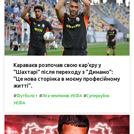
Караваєв розпочав свою кар'єру у
"Шахтарі" після переходу з "Динамо":
"Це нова сторінка в моєму професійному
житті".
#
#
#
Футболіст
Ліга чемпіонів УЄФА
Суперкубок
УЄФА