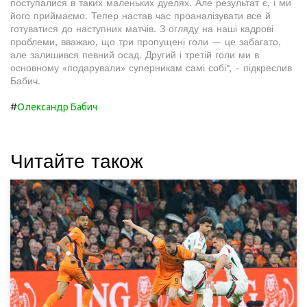
поступалися в таких маленьких дуелях. Але результат є, і ми
його приймаємо. Тепер настав час проаналізувати все й
готуватися до наступних матчів. З огляду на наші кадрові
проблеми, вважаю, що три пропущені голи — це забагато,
але залишився певний осад. Другий і третій голи ми в
основному «подарували» суперникам самі собі", - підкреслив
Бабич.
#
Олександр Бабич
Читайте також