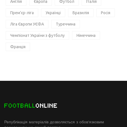
Англія
Європа
Футбол
Італія
Прем'єр-ліга
Українці
Бразилія
Росія
Ліга Європи УЄФА
Туреччина
Чемпіонат України з футболу
Німеччина
Франція
FOOTBALL
ONLINE
Републікація матеріалів дозволяється з обов'язковим