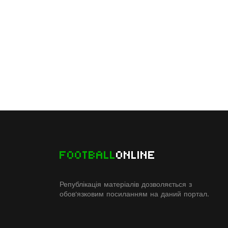
FOOTBALL
ONLINE
Републікація матеріалів дозволяється з
обов'язковим посиланням на даний портал.