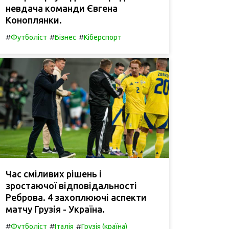
невдача команди Євгена
Коноплянки.
#
#
#
Футболіст
Бізнес
Кіберспорт
Час сміливих рішень і
зростаючої відповідальності
Реброва. 4 захоплюючі аспекти
матчу Грузія - Україна.
#
#
#
Футболіст
Італія
Грузія (країна)