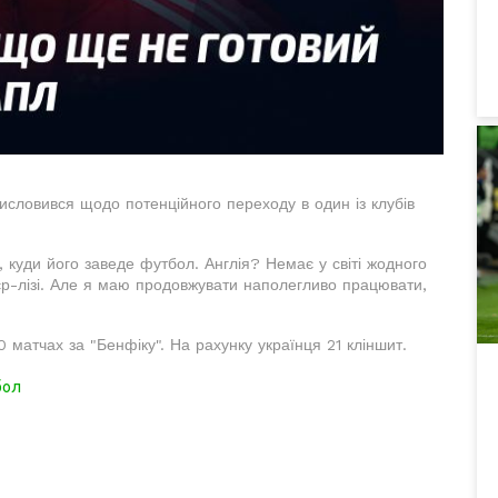
висловився щодо потенційного переходу в один із клубів
, куди його заведе футбол. Англія? Немає у світі жодного
'єр-лізі. Але я маю продовжувати наполегливо працювати,
0 матчах за "Бенфіку". На рахунку українця 21 кліншит.
бол