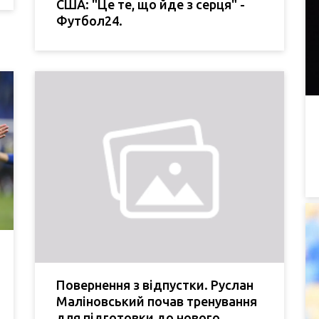
США: "Це те, що йде з серця" -
Футбол24.
Повернення з відпустки. Руслан
Маліновський почав тренування
для підготовки до нового