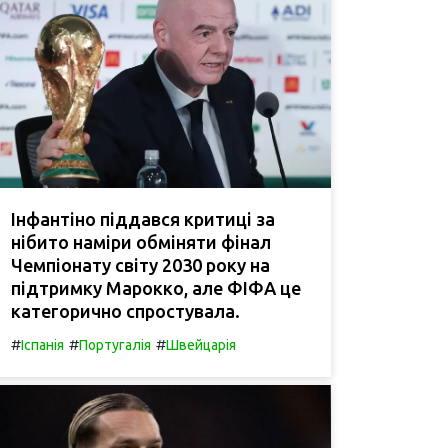
Інфантіно піддався критиці за
нібито наміри обміняти фінал
Чемпіонату світу 2030 року на
підтримку Марокко, але ФІФА це
категорично спростувала.
#
#
#
Іспанія
Португалія
Швейцарія