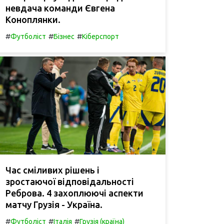
невдача команди Євгена
Коноплянки.
#
#
#
Футболіст
Бізнес
Кіберспорт
Час сміливих рішень і
зростаючої відповідальності
Реброва. 4 захоплюючі аспекти
матчу Грузія - Україна.
#
#
#
Футболіст
Італія
Грузія (країна)