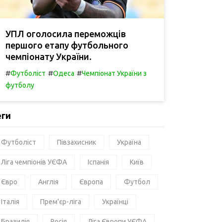
УПЛ оголосила переможців
першого етапу футбольного
чемпіонату України.
#
#
#
Футболіст
Одеса
Чемпіонат України з
футболу
еги
Футболіст
Півзахисник
Україна
Ліга чемпіонів УЄФА
Іспанія
Київ
Євро
Англія
Європа
Футбол
Італія
Прем'єр-ліга
Українці
Бразилія
Росія
Ліга Європи УЄФА