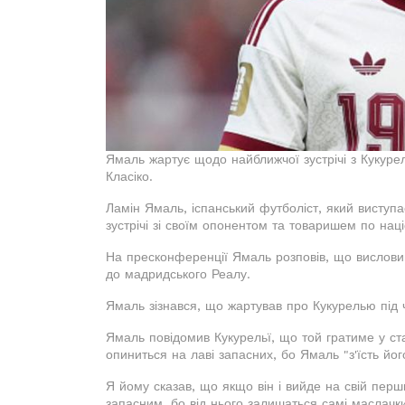
Ямаль жартує щодо найближчої зустрічі з Кукуре
Класіко.
Ламін Ямаль, іспанський футболіст, який виступ
зустрічі зі своїм опонентом та товаришем по нац
На пресконференції Ямаль розповів, що висловив
до мадридського Реалу.
Ямаль зізнався, що жартував про Кукурелью під 
Ямаль повідомив Кукурельї, що той гратиме у ст
опиниться на лаві запасних, бо Ямаль "з'їсть його
Я йому сказав, що якщо він і вийде на свій перш
запасним, бо від нього залишаться самі маслачки