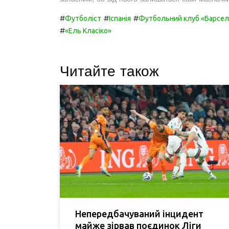
#
#
#
Футболіст
Іспанія
Футбольний клуб «Барсел
#
«Ель Класіко»
Читайте також
Непередбачуваний інцидент
майже зірвав поєдинок Ліги