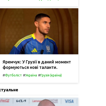
Яремчук: У Грузії в даний момент
формуються нові таланти.
#
#
#
Футболіст
Україна
Грузія (країна)
ктуальне