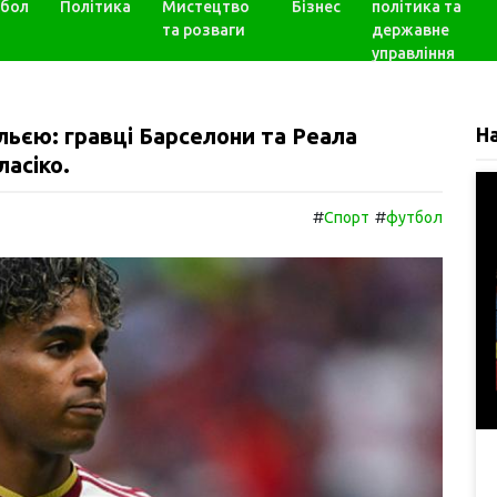
бол
Політика
Мистецтво
Бізнес
політика та
та розваги
державне
управління
льєю: гравці Барселони та Реала
Н
асіко.
#
#
Спорт
футбол