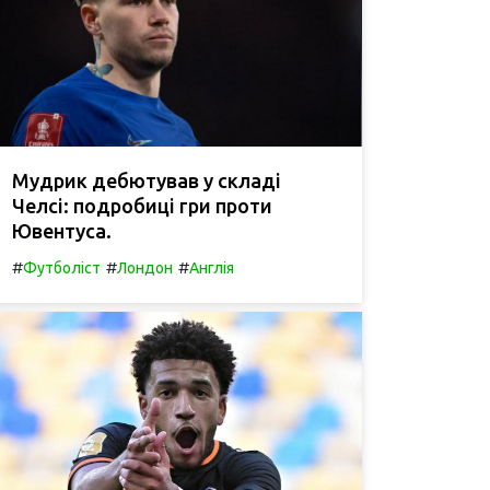
Мудрик дебютував у складі
Челсі: подробиці гри проти
Ювентуса.
#
#
#
Футболіст
Лондон
Англія