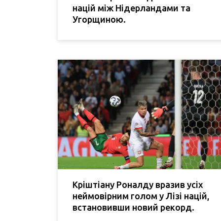
націй між Нідерландами та
Угорщиною.
Кріштіану Роналду вразив усіх
неймовірним голом у Лізі націй,
встановивши новий рекорд.