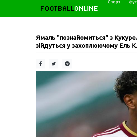
Спорт
фут
FOOTBALL
ONLINE
Ямаль "познайомиться" з Кукуре
зійдуться у захоплюючому Ель Кл