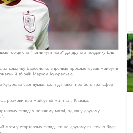
льєю, обіцяючи "поглинути його" до другого поєдинку Ель
ає за команду Барселони, з іронією прокоментував майбутні
іональній збірній Марком Кукурельєю.
 Кукурельї свої думки, коли дізнався про його трансфер
час розмови про майбутній матч Ель Класіко.
артовому складі у першому матчі, однак у другому
".
ий матч у стартовому складі, то на другому він точно буде
.