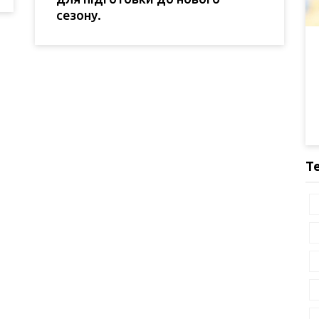
сезону.
Т