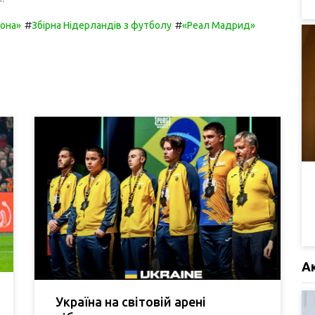
#
#
она»
Збірна Нідерландів з футболу
«Реал Мадрид»
А
Україна на світовій арені