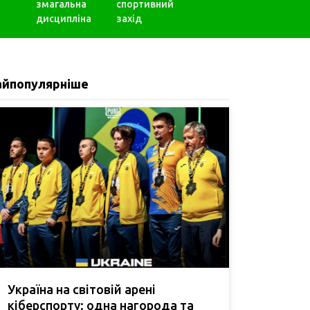
змагальна
спортивний
дисципліна
захід
айпопулярніше
Україна на світовій арені
кіберспорту: одна нагорода та