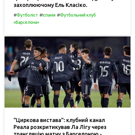
захоплюючому Ель Класіко.
#
#
#
Футболіст
Іспанія
Футбольний клуб
«Барселона»
"Циркова вистава": клубний канал
Реала розкритикував Ла Лігу через
трансляцію матчу з Барселоною -