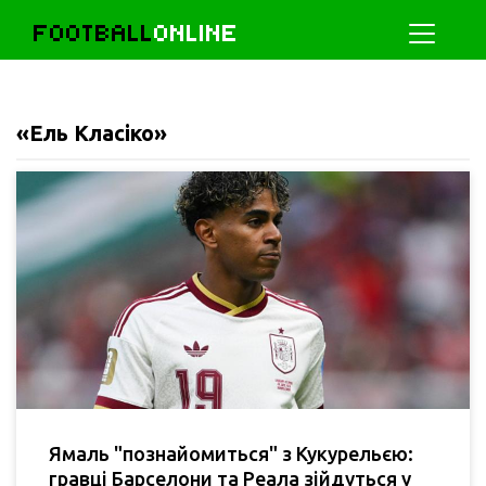
FOOTBALL
ONLINE
«Ель Класіко»
Ямаль "познайомиться" з Кукурельєю:
гравці Барселони та Реала зійдуться у