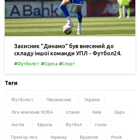
Захисник "Динамо" був внесений до
складу іншої команди УПЛ - Футбол24.
#
#
#
Футболіст
Одеса
Спорт
Теги
Футболіст
Півзахисник
Україна
Ліга чемпіонів УЄФА
Іспанія
Київ
Євро
Англія
Європа
Футбол
Італія
Прем'єр-ліга
Українці
Бразилія
Росія