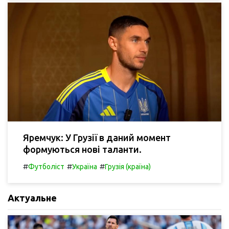
Яремчук: У Грузії в даний момент
формуються нові таланти.
#
#
#
Футболіст
Україна
Грузія (країна)
Актуальне