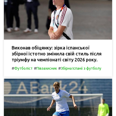
Виконав обіцянку: зірка іспанської
збірної істотно змінила свій стиль після
тріумфу на чемпіонаті світу 2026 року.
#
#
#
Футболіст
Півзахисник
Збірна Іспанії з футболу