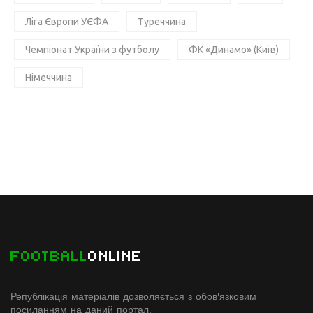
Ліга Європи УЄФА
Туреччина
Чемпіонат України з футболу
ФК «Динамо» (Київ)
Німеччина
FOOTBALL
ONLINE
Републікація матеріалів дозволяється з обов'язковим
посиланням на даний портал.