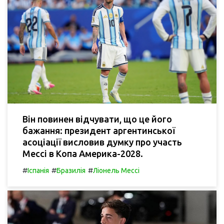
Він повинен відчувати, що це його
бажання: президент аргентинської
асоціації висловив думку про участь
Мессі в Копа Америка-2028.
#
#
#
Іспанія
Бразилія
Ліонель Мессі