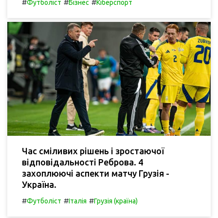
#
#
#
Футболіст
Бізнес
Кіберспорт
Час сміливих рішень і зростаючої
відповідальності Реброва. 4
захоплюючі аспекти матчу Грузія -
Україна.
#
#
#
Футболіст
Італія
Грузія (країна)