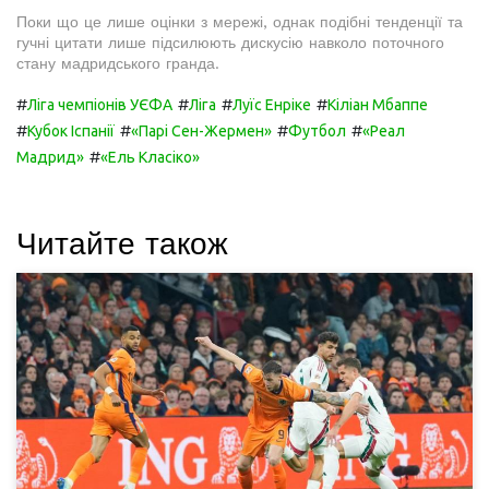
Поки що це лише оцінки з мережі, однак подібні тенденції та
гучні цитати лише підсилюють дискусію навколо поточного
стану мадридського гранда.
#
#
#
#
Ліга чемпіонів УЄФА
Ліга
Луїс Енріке
Кіліан Мбаппе
#
#
#
#
Кубок Іспанії
«Парі Сен-Жермен»
Футбол
«Реал
#
Мадрид»
«Ель Класіко»
Читайте також