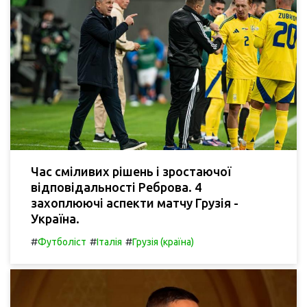
Час сміливих рішень і зростаючої
відповідальності Реброва. 4
захоплюючі аспекти матчу Грузія -
Україна.
#
#
#
Футболіст
Італія
Грузія (країна)