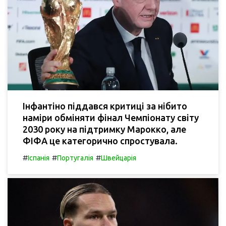
Інфантіно піддався критиці за нібито
наміри обміняти фінал Чемпіонату світу
2030 року на підтримку Марокко, але
ФІФА це категорично спростувала.
#
#
#
Іспанія
Португалія
Швейцарія