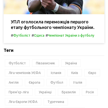
УПЛ оголосила переможців першого
етапу футбольного чемпіонату України.
#
#
#
Футболіст
Одеса
Чемпіонат України з футболу
Теги
Футболіст
Півзахисник
Україна
Ліга чемпіонів УЄФА
Іспанія
Київ
Євро
Англія
Європа
Футбол
Італія
Прем'єр-ліга
Українці
Бразилія
Росія
Ліга Європи УЄФА
Туреччина