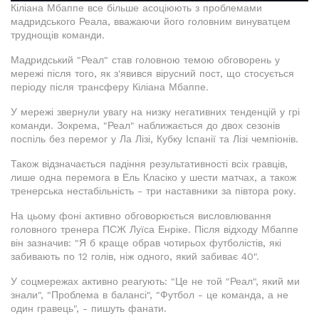
Кіліана Мбаппе все більше асоціюють з проблемами
мадридського Реала, вважаючи його головним винуватцем
труднощів команди.
Мадридський "Реал" став головною темою обговорень у
мережі після того, як з'явився вірусний пост, що стосується
періоду після трансферу Кіліана Мбаппе.
У мережі звернули увагу на низку негативних тенденцій у грі
команди. Зокрема, "Реал" наближається до двох сезонів
поспіль без перемог у Ла Лізі, Кубку Іспанії та Лізі чемпіонів.
Також відзначається падіння результативності всіх гравців,
лише одна перемога в Ель Класіко у шести матчах, а також
тренерська нестабільність - три наставники за півтора року.
На цьому фоні активно обговорюється висловлювання
головного тренера ПСЖ Луїса Енріке. Після відходу Мбаппе
він зазначив: "Я б краще обрав чотирьох футболістів, які
забивають по 12 голів, ніж одного, який забиває 40".
У соцмережах активно реагують: "Це не той "Реал", який ми
знали", "Проблема в балансі", "Футбол - це команда, а не
один гравець", - пишуть фанати.