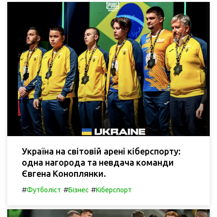
Україна на світовій арені кіберспорту:
одна нагорода та невдача команди
Євгена Коноплянки.
#
#
#
Футболіст
Бізнес
Кіберспорт