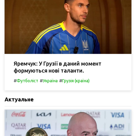
Яремчук: У Грузії в даний момент
формуються нові таланти.
#
#
#
Футболіст
Україна
Грузія (країна)
Актуальне