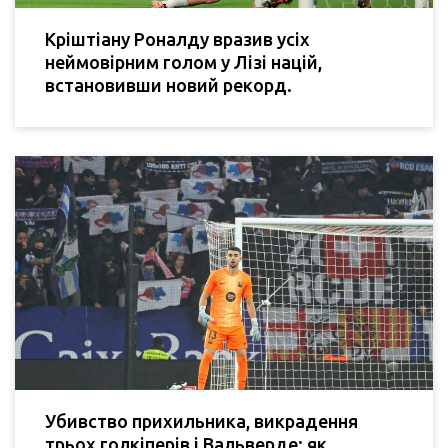
Кріштіану Роналду вразив усіх
неймовірним голом у Лізі націй,
встановивши новий рекорд.
Убивство прихильника, викрадення
трьох голкіперів і Вальверде: як