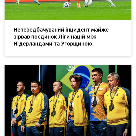
Непередбачуваний інцидент майже
зірвав поєдинок Ліги націй між
Нідерландами та Угорщиною.