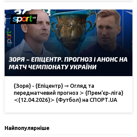
{Зоря} - {Епіцентр} ⇒ Огляд та
передматчевий прогноз ≻ {Прем'єр-ліга}
≺{12.04.2026}≻ {Футбол} на СПОРТ.UA
Найпопулярніше