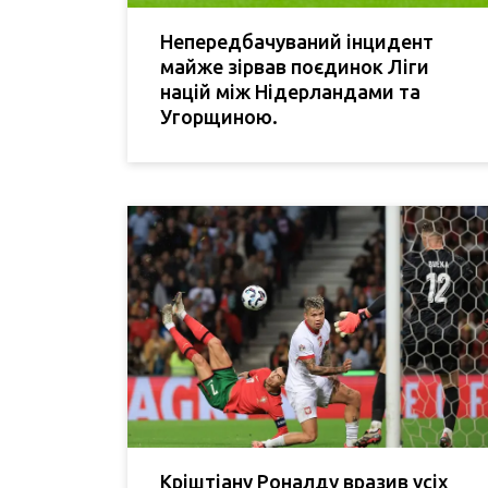
Непередбачуваний інцидент
майже зірвав поєдинок Ліги
націй між Нідерландами та
Угорщиною.
Кріштіану Роналду вразив усіх