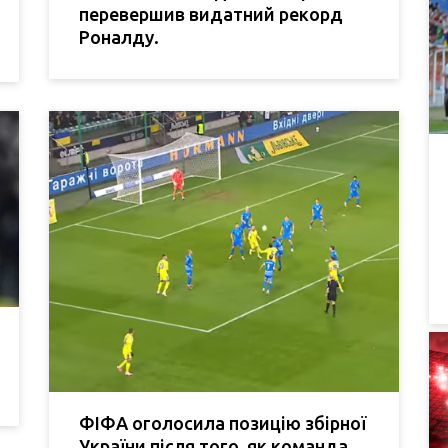
перевершив видатний рекорд
Роналду.
ФІФА оголосила позицію збірної
України після того, як команда