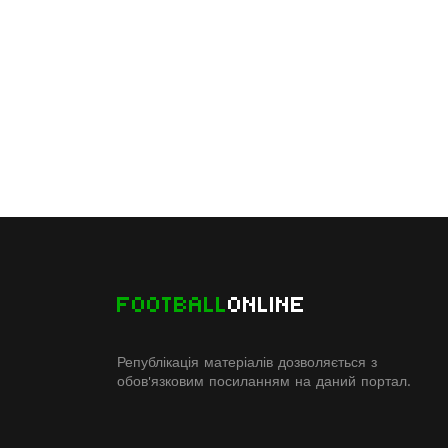
FOOTBALL
ONLINE
Републікація матеріалів дозволяється з
обов'язковим посиланням на даний портал.