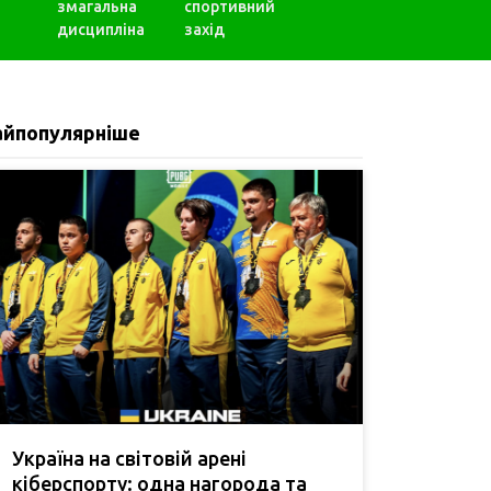
змагальна
спортивний
дисципліна
захід
айпопулярніше
Україна на світовій арені
кіберспорту: одна нагорода та