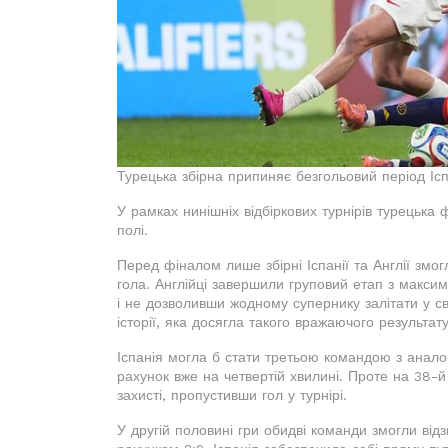
Турецька збірна припиняє безгольовий період Ісп
У рамках нинішніх відбіркових турнірів турецька
полі.
Перед фіналом лише збірні Іспанії та Англії змо
гола. Англійці завершили груповий етап з макси
і не дозволивши жодному супернику залітати у с
історії, яка досягла такого вражаючого результату
Іспанія могла б стати третьою командою з анало
рахунок вже на четвертій хвилині. Проте на 38-
захисті, пропустивши гол у турнірі.
У другій половині гри обидві команди змогли від