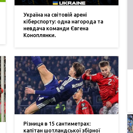
Україна на світовій арені
кіберспорту: одна нагорода та
невдача команди Євгена
Коноплянки.
Різниця в 15 сантиметрах:
капітан шотландської збірної