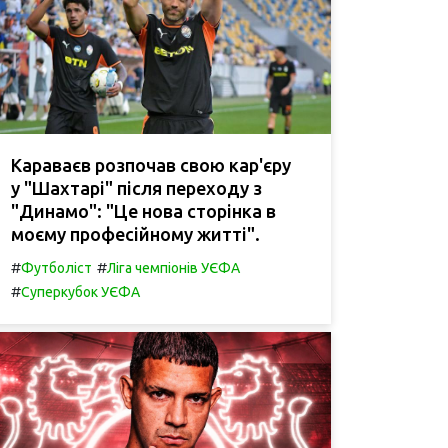
Караваєв розпочав свою кар'єру
у "Шахтарі" після переходу з
"Динамо": "Це нова сторінка в
моєму професійному житті".
#
#
Футболіст
Ліга чемпіонів УЄФА
#
Суперкубок УЄФА