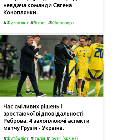
невдача команди Євгена
Коноплянки.
#
#
#
Футболіст
Бізнес
Кіберспорт
Час сміливих рішень і
зростаючої відповідальності
Реброва. 4 захоплюючі аспекти
матчу Грузія - Україна.
#
#
#
Футболіст
Італія
Грузія (країна)