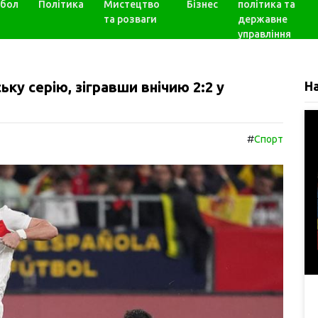
бол
Політика
Мистецтво
Бізнес
політика та
та розваги
державне
управління
ьку серію, зігравши внічию 2:2 у
Н
#
Спорт