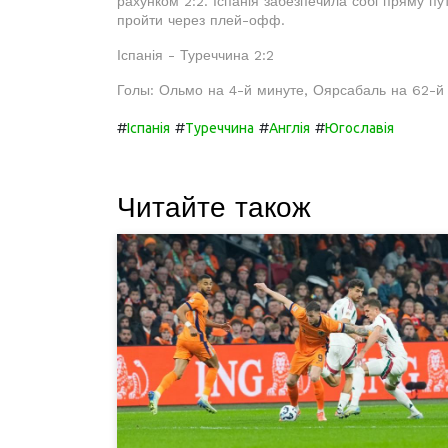
рахунком 2:2. Іспанія забезпечила собі пряму пут
пройти через плей-офф.
Іспанія - Туреччина 2:2
Голы: Ольмо на 4-й минуте, Оярсабаль на 62-й 
#
#
#
#
Іспанія
Туреччина
Англія
Югославія
Читайте також