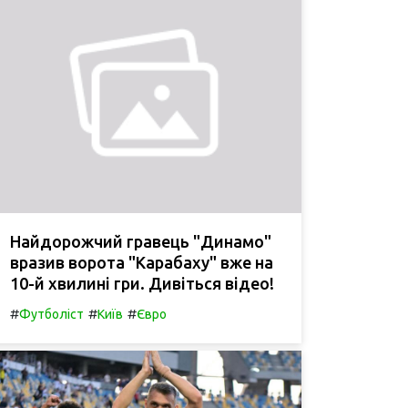
Найдорожчий гравець "Динамо"
вразив ворота "Карабаху" вже на
10-й хвилині гри. Дивіться відео!
#
#
#
Футболіст
Київ
Євро