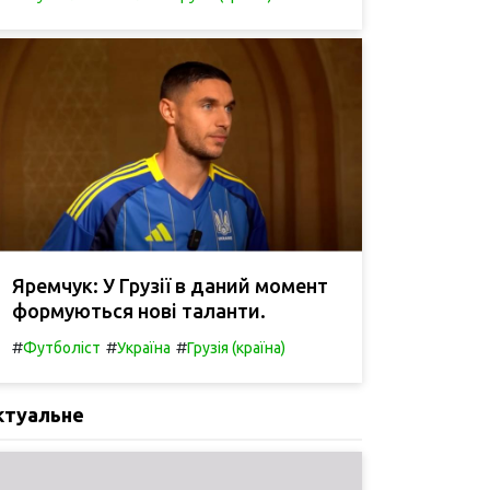
Яремчук: У Грузії в даний момент
формуються нові таланти.
#
#
#
Футболіст
Україна
Грузія (країна)
ктуальне