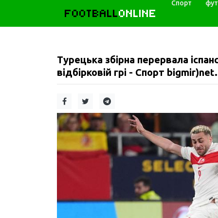
Спорт
фут
FOOTBALL
ONLINE
Турецька збірна перервала іспанс
відбірковій грі - Спорт bigmir)net.