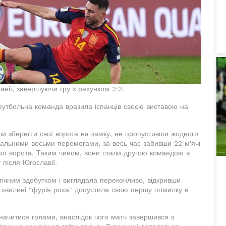
анії, завершуючи гру з рахунком 2:2.
 футбольна команда вразила іспанців своєю виставою на
гли зберегти свої ворота на замку, не пропустивши жодного
мальними восьми перемогами, за весь час забивши 22 м'ячі
вої ворота. Таким чином, вони стали другою командою в
 після Югославії.
гічним здобутком і виглядала переконливо, відкривши
й хвилині "фурія роха" допустила свою першу помилку в
значитися голами, внаслідок чого матч завершився з