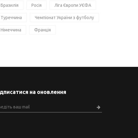
Бразилія
Росія
Ліга Європи УЄФА
Туреччина
Чемпіонат України з футболу
Німеччина
Франція
ідписатися на оновлення