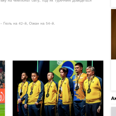
івку на чемпіонат світу, тоді як Туреччині доведеться
- Гюль на 42-й, Озкан на 54-й.
А