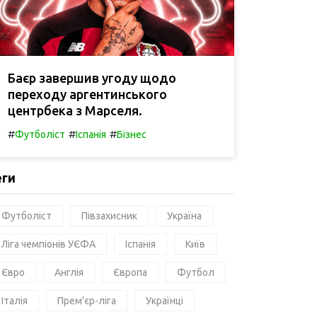
Баєр завершив угоду щодо
переходу аргентинського
центрбека з Марселя.
#
#
#
Футболіст
Іспанія
Бізнес
еги
Футболіст
Півзахисник
Україна
Ліга чемпіонів УЄФА
Іспанія
Київ
Євро
Англія
Європа
Футбол
Італія
Прем'єр-ліга
Українці