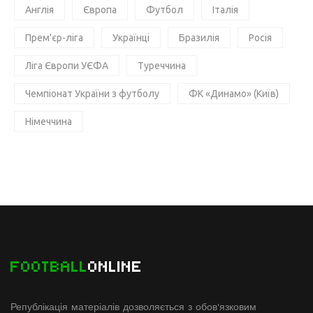
Англія
Європа
Футбол
Італія
Прем'єр-ліга
Українці
Бразилія
Росія
Ліга Європи УЄФА
Туреччина
Чемпіонат України з футболу
ФК «Динамо» (Київ)
Німеччина
FOOTBALL
ONLINE
Републікація матеріалів дозволяється з обов'язковим