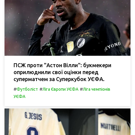
ПСЖ проти "Астон Вілли": букмекери
оприлюднили свої оцінки перед
суперматчем за Суперкубок УЄФА.
#
#
#
Футболіст
Ліга Європи УЄФА
Ліга чемпіонів
УЄФА