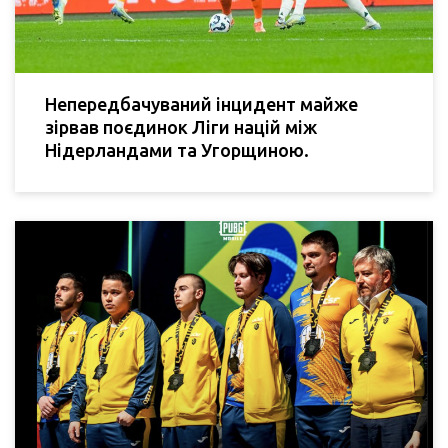
Непередбачуваний інцидент майже
зірвав поєдинок Ліги націй між
Нідерландами та Угорщиною.