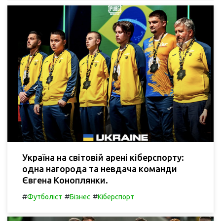
Україна на світовій арені кіберспорту:
одна нагорода та невдача команди
Євгена Коноплянки.
#
#
#
Футболіст
Бізнес
Кіберспорт