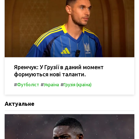
Яремчук: У Грузії в даний момент
формуються нові таланти.
#
#
#
Футболіст
Україна
Грузія (країна)
Актуальне