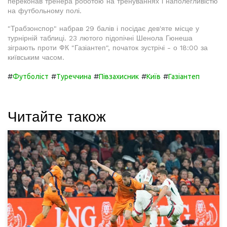
переконав тренера роботою на тренуваннях і наполегливістю
на футбольному полі.
"Трабзонспор" набрав 29 балів і посідає дев'яте місце у
турнірній таблиці. 23 лютого підопічні Шенола Гюнеша
зіграють проти ФК "Газіантеп", початок зустрічі - о 18:00 за
київським часом.
#
#
#
#
#
Футболіст
Туреччина
Півзахисник
Київ
Газіантеп
Читайте також