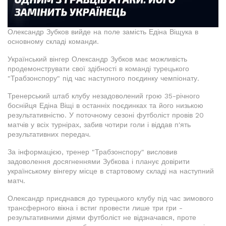
Олександр Зубков вийде на поле замість Едіна Віщука в
основному складі команди.
Український вінгер Олександр Зубков має можливість
продемонструвати свої здібності в команді турецького
"Трабзонспору" під час наступного поєдинку чемпіонату.
Тренерський штаб клубу незадоволений грою 35-річного
боснійця Едіна Віщі в останніх поєдинках та його низькою
результативністю. У поточному сезоні футболіст провів 20
матчів у всіх турнірах, забив чотири голи і віддав п'ять
результативних передач.
За інформацією, тренер "Трабзонспору" висловив
задоволення досягненнями Зубкова і планує довірити
українському вінгеру місце в стартовому складі на наступний
матч.
Олександр приєднався до турецького клубу під час зимового
трансферного вікна і встиг провести лише три гри -
результативними діями футболіст не відзначався, проте