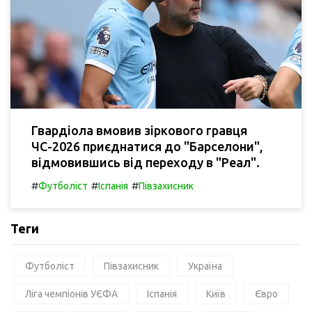
Гвардіола вмовив зіркового гравця
ЧС-2026 приєднатися до "Барселони",
відмовившись від переходу в "Реал".
#
#
#
Футболіст
Іспанія
Півзахисник
Теги
Футболіст
Півзахисник
Україна
Ліга чемпіонів УЄФА
Іспанія
Київ
Євро