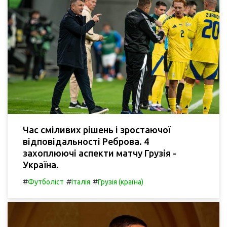
Час сміливих рішень і зростаючої
відповідальності Реброва. 4
захоплюючі аспекти матчу Грузія -
Україна.
#
#
#
Футболіст
Італія
Грузія (країна)