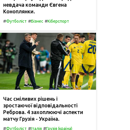
невдача команди Євгена
Коноплянки.
#
#
#
Футболіст
Бізнес
Кіберспорт
Час сміливих рішень і
зростаючої відповідальності
Реброва. 4 захоплюючі аспекти
матчу Грузія - Україна.
#
#
#
Футболіст
Італія
Грузія (країна)