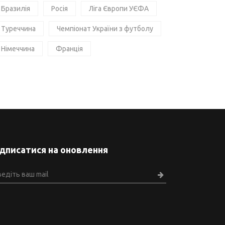
Бразилія
Росія
Ліга Європи УЄФА
Туреччина
Чемпіонат України з футболу
Німеччина
Франція
ідписатися на оновлення