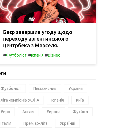
Баєр завершив угоду щодо
переходу аргентинського
центрбека з Марселя.
#
#
#
Футболіст
Іспанія
Бізнес
еги
Футболіст
Півзахисник
Україна
Ліга чемпіонів УЄФА
Іспанія
Київ
Євро
Англія
Європа
Футбол
Італія
Прем'єр-ліга
Українці