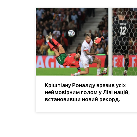
Кріштіану Роналду вразив усіх
неймовірним голом у Лізі націй,
встановивши новий рекорд.