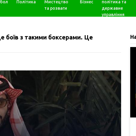
бол
Політика
Мистецтво
Бізнес
політика та
та розваги
державне
управління
е боїв з такими боксерами. Це
Н