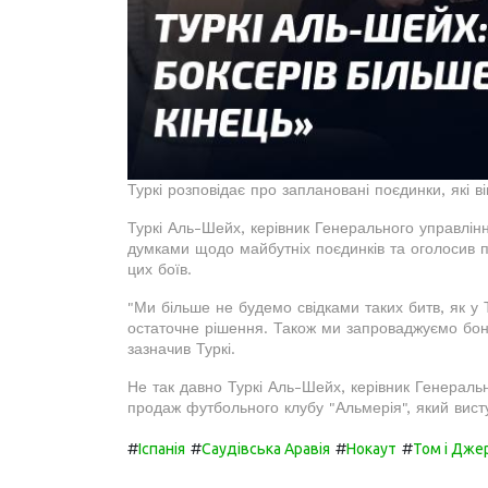
Туркі розповідає про заплановані поєдинки, які в
Туркі Аль-Шейх, керівник Генерального управління
думками щодо майбутніх поєдинків та оголосив 
цих боїв.
"Ми більше не будемо свідками таких битв, як у Т
остаточне рішення. Також ми запроваджуємо бон
зазначив Туркі.
Не так давно Туркі Аль-Шейх, керівник Генерально
продаж футбольного клубу "Альмерія", який висту
#
#
#
#
Іспанія
Саудівська Аравія
Нокаут
Том і Дже