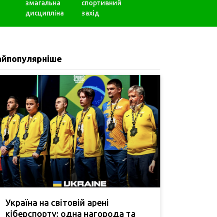
змагальна
спортивний
дисципліна
захід
айпопулярніше
Україна на світовій арені
кіберспорту: одна нагорода та