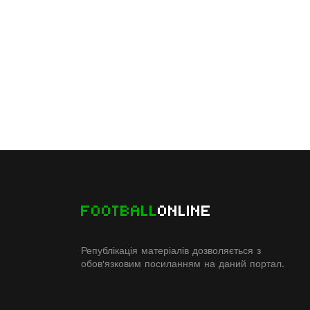
FOOTBALL
ONLINE
Републікація матеріалів дозволяється з
обов'язковим посиланням на даний портал.