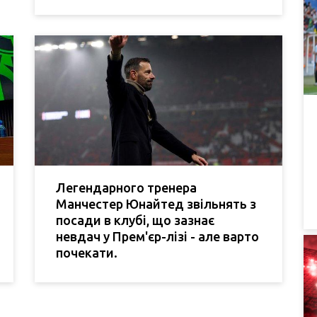
Легендарного тренера
Манчестер Юнайтед звільнять з
посади в клубі, що зазнає
невдач у Прем'єр-лізі - але варто
почекати.