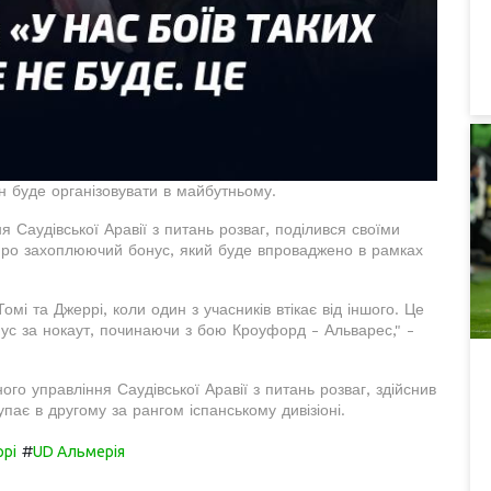
ін буде організовувати в майбутньому.
 Саудівської Аравії з питань розваг, поділився своїми
про захоплюючий бонус, який буде впроваджено в рамках
омі та Джеррі, коли один з учасників втікає від іншого. Це
ус за нокаут, починаючи з бою Кроуфорд - Альварес," -
го управління Саудівської Аравії з питань розваг, здійснив
пає в другому за рангом іспанському дивізіоні.
#
ррі
UD Альмерія