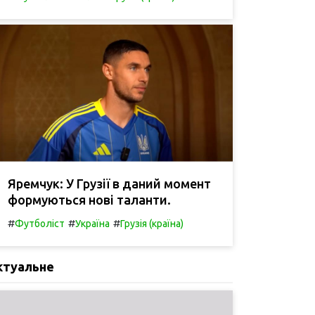
Яремчук: У Грузії в даний момент
формуються нові таланти.
#
#
#
Футболіст
Україна
Грузія (країна)
ктуальне