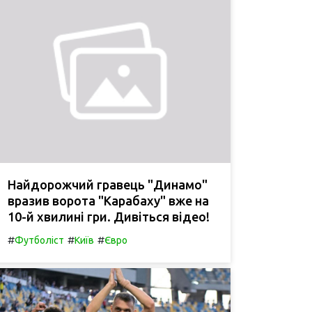
Найдорожчий гравець "Динамо"
вразив ворота "Карабаху" вже на
10-й хвилині гри. Дивіться відео!
#
#
#
Футболіст
Київ
Євро