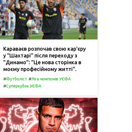
Караваєв розпочав свою кар'єру
у "Шахтарі" після переходу з
"Динамо": "Це нова сторінка в
моєму професійному житті".
#
#
Футболіст
Ліга чемпіонів УЄФА
#
Суперкубок УЄФА