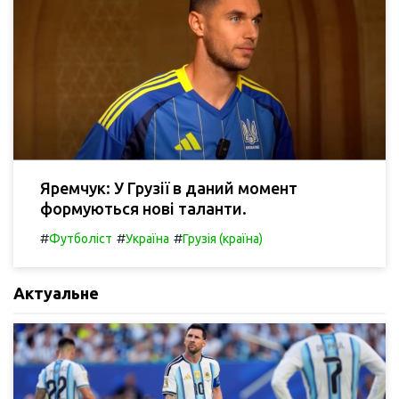
Яремчук: У Грузії в даний момент
формуються нові таланти.
#
#
#
Футболіст
Україна
Грузія (країна)
Актуальне