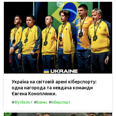
Україна на світовій арені кіберспорту:
одна нагорода та невдача команди
Євгена Коноплянки.
#
#
#
Футболіст
Бізнес
Кіберспорт