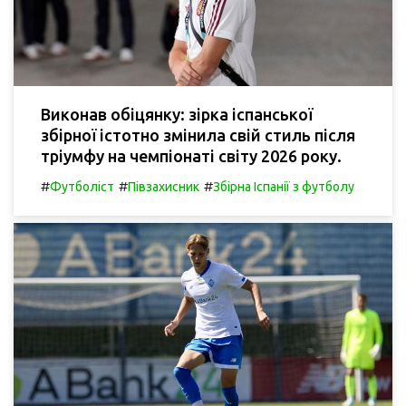
Виконав обіцянку: зірка іспанської
збірної істотно змінила свій стиль після
тріумфу на чемпіонаті світу 2026 року.
#
#
#
Футболіст
Півзахисник
Збірна Іспанії з футболу