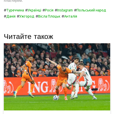
пластирем.
#
#
#
#
#
Туреччина
Українці
Росія
Instagram
Польський народ
#
#
#
#
Данія
Ужгород
Вісла Плоцьк
Анталія
Читайте також