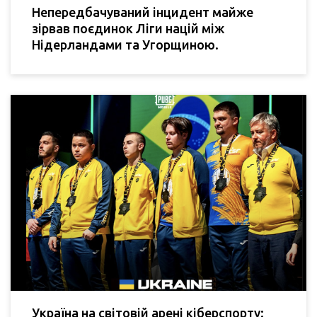
Непередбачуваний інцидент майже
зірвав поєдинок Ліги націй між
Нідерландами та Угорщиною.
Україна на світовій арені кіберспорту: