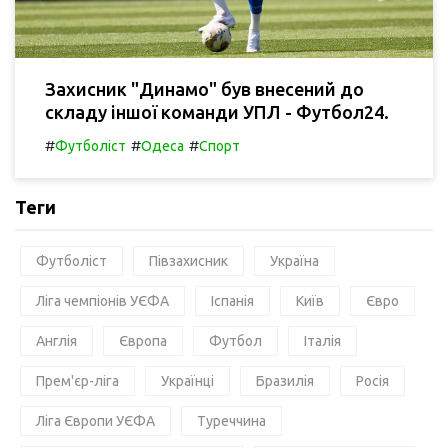
Захисник "Динамо" був внесений до
складу іншої команди УПЛ - Футбол24.
#
#
#
Футболіст
Одеса
Спорт
Теги
Футболіст
Півзахисник
Україна
Ліга чемпіонів УЄФА
Іспанія
Київ
Євро
Англія
Європа
Футбол
Італія
Прем'єр-ліга
Українці
Бразилія
Росія
Ліга Європи УЄФА
Туреччина