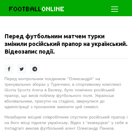
FOOTBALL
ONLINE
Перед футбольним матчем турки
змінили російський прапор на український.
Відеозапис події.
Перед контрольним поєдинком "Олександрії" на
тренувальних зборах у Туреччині, в спортивному комплексі
Gloria Sports Arena в Белеку, було помічено російський
прапор, що висів поблизу футбольного поля. Українські
вболівальники, присутні на стадіоні, звернулися до
адміністрації з проханням замінити цей символ.
Незабаром місцеві співробітники спустили російський прапор і
на його місці підняли українську. Відео з "екзекуцією" у себе в
Instagram виклав футбольний агент Олександр Панков.