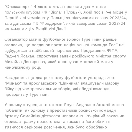
"Олександрія" 4 лютого мала провести два матчі: з
польським клубом ФК "Вісла" (Плоцьк), який посів 7-е місце у
Першій лізі чемпіонату Польщі за підсумками сезону 2023/24,
та з датським ФК "Фредерісія", який завершив сезон 2023/24
на 4-му місці у Вищій лізі Данії.
Організатор матчів футбольної збірної Туреччини раніше
оголосив, що поєдинок проти національної команди Росії не
відбудеться в найближчій перспективі. Представник ФІФА,
Реджеп Ясакан, спростував заяви російського міністра спорту
Михайла Дегтярьова, який анонсував можливий матч у
найближчому році.
Нагадаємо, що два роки тому футболісти ужгородського
"Минаю" та ярославського "Шинника" влаштували масову
бійку під час тренувальних зборів, які обидві команди
проводять у Туреччині.
У ролику з турецького готелю Royal Seginus в Анталії можна
побачити, як одному з представників російської команди
Артему Семейкіну дісталося неприємно. 26-річний захисник
отримав травму правого ока, а також на його обличчі
з'явилося серйозне розсічення, яке було оброблено