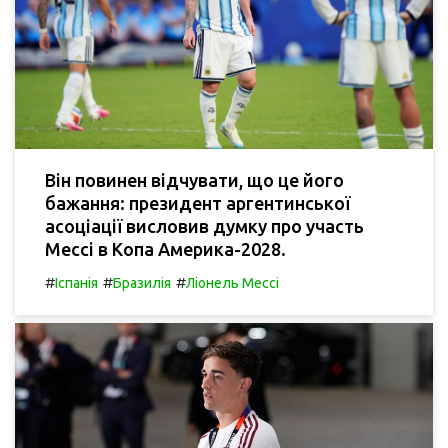
Він повинен відчувати, що це його
бажання: президент аргентинської
асоціації висловив думку про участь
Мессі в Копа Америка-2028.
#
#
#
Іспанія
Бразилія
Ліонель Мессі