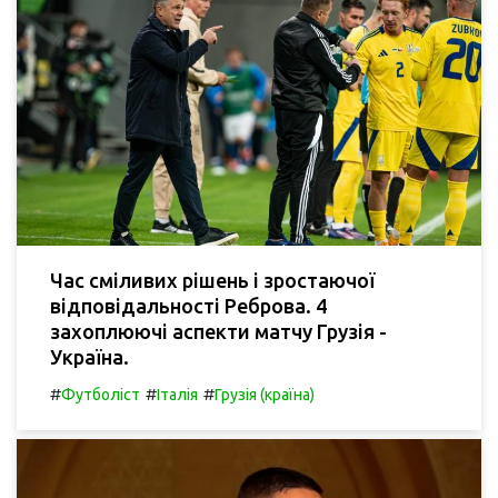
Час сміливих рішень і зростаючої
відповідальності Реброва. 4
захоплюючі аспекти матчу Грузія -
Україна.
#
#
#
Футболіст
Італія
Грузія (країна)