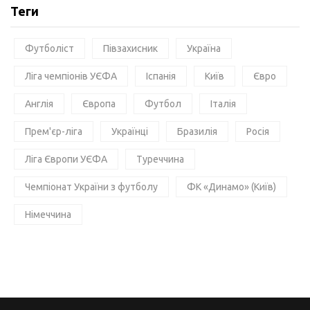
Теги
Футболіст
Півзахисник
Україна
Ліга чемпіонів УЄФА
Іспанія
Київ
Євро
Англія
Європа
Футбол
Італія
Прем'єр-ліга
Українці
Бразилія
Росія
Ліга Європи УЄФА
Туреччина
Чемпіонат України з футболу
ФК «Динамо» (Київ)
Німеччина