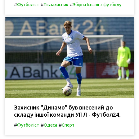
#
#
#
Футболіст
Півзахисник
Збірна Іспанії з футболу
Захисник "Динамо" був внесений до
складу іншої команди УПЛ - Футбол24.
#
#
#
Футболіст
Одеса
Спорт