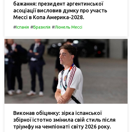
бажання: президент аргентинської
асоціації висловив думку про участь
Мессі в Копа Америка-2028.
#
#
#
Іспанія
Бразилія
Ліонель Мессі
Виконав обіцянку: зірка іспанської
збірної істотно змінила свій стиль після
тріумфу на чемпіонаті світу 2026 року.