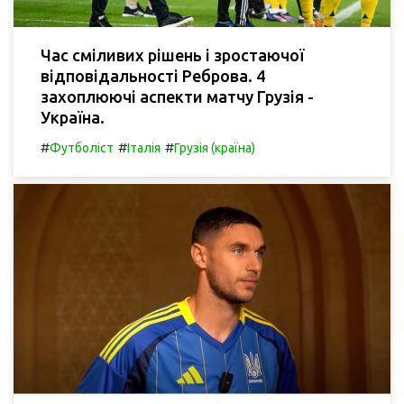
Час сміливих рішень і зростаючої
відповідальності Реброва. 4
захоплюючі аспекти матчу Грузія -
Україна.
#
#
#
Футболіст
Італія
Грузія (країна)