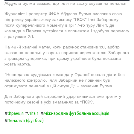
Абдулла Булма вважає, що Ілля не заслуговував на пенальті
Журналіст і репортер ФІФА Абдулла Булма висловив свою
підтримку українському захиснику "ПСЖ" Іллі Забарному
після суперечливого моменту в грі 17-го туру Ліги 1, де
команда з Парижа зустрілася з опонентом і здобула перемогу
з рахунком 2:1.
На 49-й хвилині матчу, коли рахунок становив 1:0, арбітр
вказав на пенальті у ворота парижан через контакт Забарного
з гравцем суперника, при цьому українцеві була показана
жовта картка.
"Нещодавно суддівська команда у Франції почала діяти без
належного контролю. Ілля Забарний не повинен був
отримувати пенальті в цій ситуації," – зазначив Булма.
Для Забарного цей штрафний удар виявився вже третім у
поточному сезоні в усіх змаганнях за "ПСЖ".
#
#
#
Франція
Ліга 1
Міжнародна футбольна асоціація
#
Пенальті (футбол)