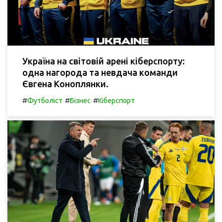
Україна на світовій арені кіберспорту:
одна нагорода та невдача команди
Євгена Коноплянки.
#
#
#
Футболіст
Бізнес
Кіберспорт