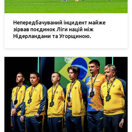
Непередбачуваний інцидент майже
зірвав поєдинок Ліги націй між
Нідерландами та Угорщиною.