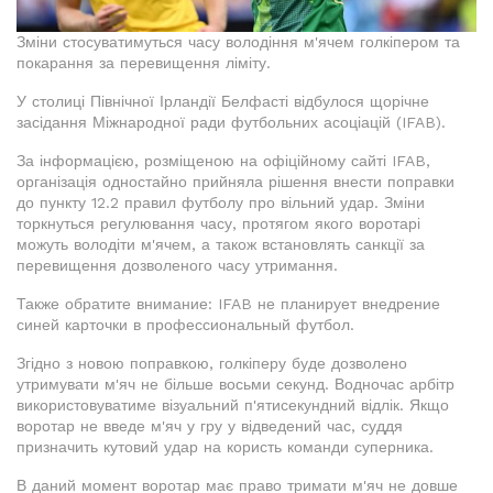
Зміни стосуватимуться часу володіння м'ячем голкіпером та
покарання за перевищення ліміту.
У столиці Північної Ірландії Белфасті відбулося щорічне
засідання Міжнародної ради футбольних асоціацій (IFAB).
За інформацією, розміщеною на офіційному сайті IFAB,
організація одностайно прийняла рішення внести поправки
до пункту 12.2 правил футболу про вільний удар. Зміни
торкнуться регулювання часу, протягом якого воротарі
можуть володіти м'ячем, а також встановлять санкції за
перевищення дозволеного часу утримання.
Также обратите внимание: IFAB не планирует внедрение
синей карточки в профессиональный футбол.
Згідно з новою поправкою, голкіперу буде дозволено
утримувати м'яч не більше восьми секунд. Водночас арбітр
використовуватиме візуальний п'ятисекундний відлік. Якщо
воротар не введе м'яч у гру у відведений час, суддя
призначить кутовий удар на користь команди суперника.
В даний момент воротар має право тримати м'яч не довше