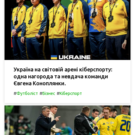
Україна на світовій арені кіберспорту:
одна нагорода та невдача команди
Євгена Коноплянки.
#
#
#
Футболіст
Бізнес
Кіберспорт