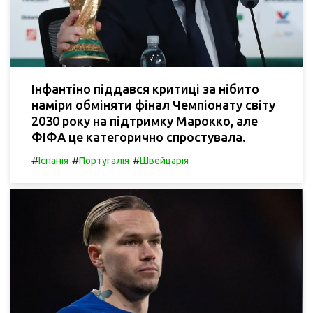
Інфантіно піддався критиці за нібито
наміри обміняти фінал Чемпіонату світу
2030 року на підтримку Марокко, але
ФІФА це категорично спростувала.
#
#
#
Іспанія
Португалія
Швейцарія