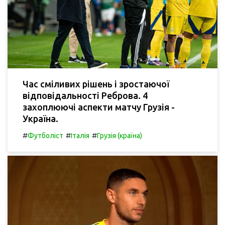
Час сміливих рішень і зростаючої
відповідальності Реброва. 4
захоплюючі аспекти матчу Грузія -
Україна.
#
#
#
Футболіст
Італія
Грузія (країна)