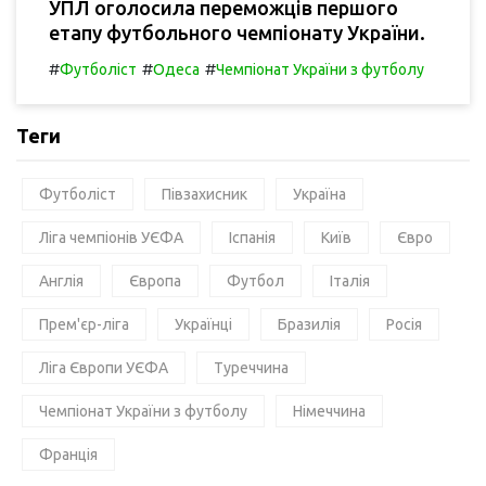
УПЛ оголосила переможців першого
етапу футбольного чемпіонату України.
#
#
#
Футболіст
Одеса
Чемпіонат України з футболу
Теги
Футболіст
Півзахисник
Україна
Ліга чемпіонів УЄФА
Іспанія
Київ
Євро
Англія
Європа
Футбол
Італія
Прем'єр-ліга
Українці
Бразилія
Росія
Ліга Європи УЄФА
Туреччина
Чемпіонат України з футболу
Німеччина
Франція