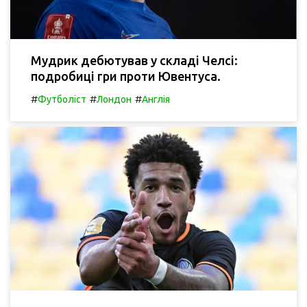
Мудрик дебютував у складі Челсі:
подробиці гри проти Ювентуса.
#
#
#
Футболіст
Лондон
Англія