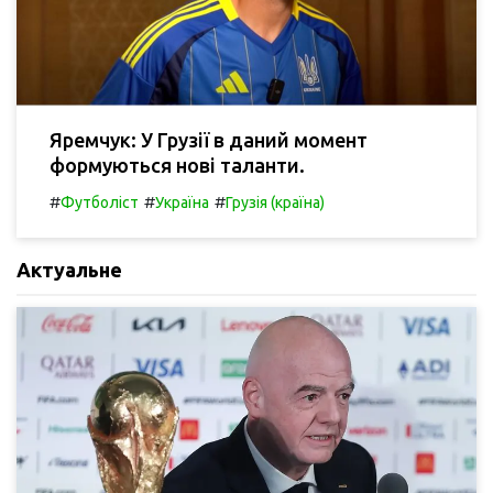
Яремчук: У Грузії в даний момент
формуються нові таланти.
#
#
#
Футболіст
Україна
Грузія (країна)
Актуальне