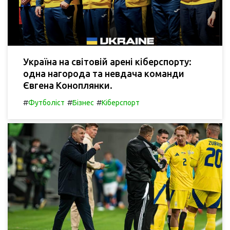
Україна на світовій арені кіберспорту:
одна нагорода та невдача команди
Євгена Коноплянки.
#
#
#
Футболіст
Бізнес
Кіберспорт