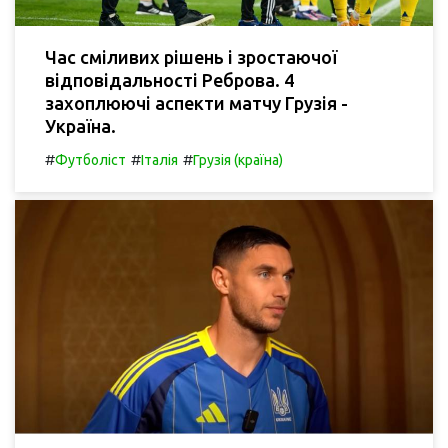
Час сміливих рішень і зростаючої
відповідальності Реброва. 4
захоплюючі аспекти матчу Грузія -
Україна.
#
#
#
Футболіст
Італія
Грузія (країна)