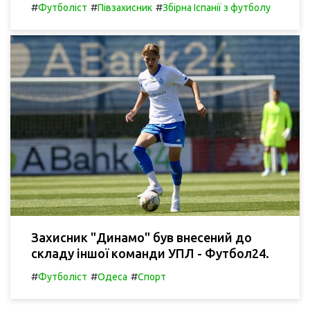
#
#
#
Футболіст
Півзахисник
Збірна Іспанії з футболу
Захисник "Динамо" був внесений до
складу іншої команди УПЛ - Футбол24.
#
#
#
Футболіст
Одеса
Спорт