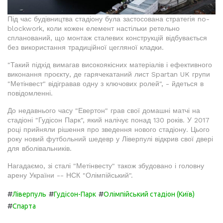
Під час будівництва стадіону була застосована стратегія no-
blockwork, коли кожен елемент настільки ретельно
спланований, що монтаж сталевих конструкцій відбувається
без використання традиційної цегляної кладки.
"Такий підхід вимагав високоякісних матеріалів і ефективного
виконання проєкту, де гарячекатаний лист Spartan UK групи
"Метінвест" відігравав одну з ключових ролей", - йдеться в
повідомленні.
До недавнього часу "Евертон" грав свої домашні матчі на
стадіоні "Гудісон Парк", який налічує понад 130 років. У 2017
році прийняли рішення про зведення нового стадіону. Цього
року новий футбольний шедевр у Ліверпулі відкрив свої двері
для вболівальників.
Нагадаємо, зі сталі "Метінвесту" також збудовано і головну
арену України -- НСК "Олімпійський".
#
#
#
Ліверпуль
Гудісон-Парк
Олімпійський стадіон (Київ)
#
Спарта