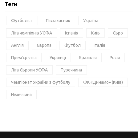
Теги
Футболіст
Півзахисник
Україна
Ліга чемпіонів УЄФА
Іспанія
Київ
Євро
Англія
Європа
Футбол
Італія
Прем'єр-ліга
Українці
Бразилія
Росія
Ліга Європи УЄФА
Туреччина
Чемпіонат України з футболу
ФК «Динамо» (Київ)
Німеччина