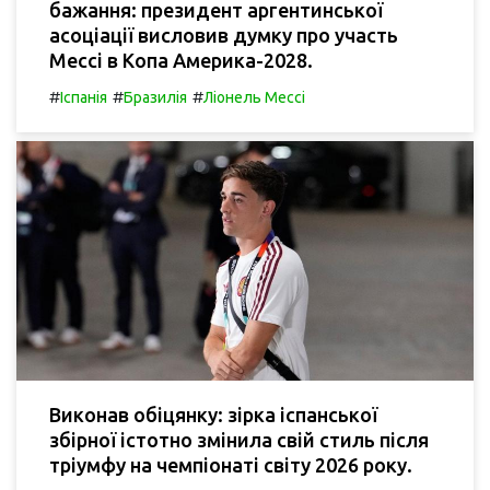
бажання: президент аргентинської
асоціації висловив думку про участь
Мессі в Копа Америка-2028.
#
#
#
Іспанія
Бразилія
Ліонель Мессі
Виконав обіцянку: зірка іспанської
збірної істотно змінила свій стиль після
тріумфу на чемпіонаті світу 2026 року.