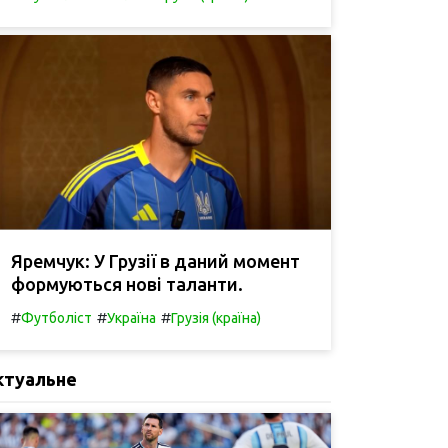
Яремчук: У Грузії в даний момент
формуються нові таланти.
#
#
#
Футболіст
Україна
Грузія (країна)
ктуальне