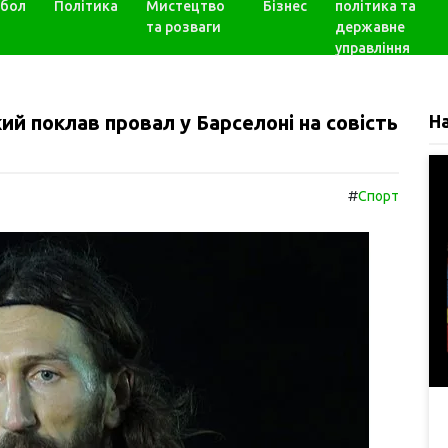
бол
Політика
Мистецтво
Бізнес
політика та
та розваги
державне
управління
ий поклав провал у Барселоні на совість
Н
#
Спорт