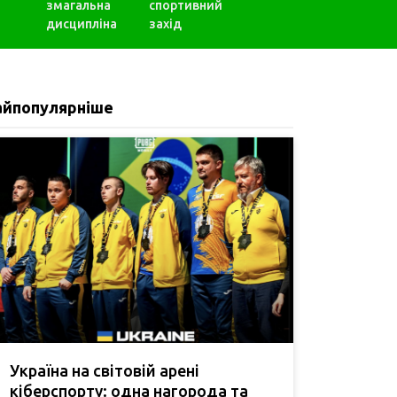
змагальна
спортивний
дисципліна
захід
айпопулярніше
Україна на світовій арені
кіберспорту: одна нагорода та