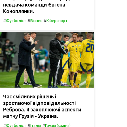
невдача команди Євгена
Коноплянки.
#
#
#
Футболіст
Бізнес
Кіберспорт
Час сміливих рішень і
зростаючої відповідальності
Реброва. 4 захоплюючі аспекти
матчу Грузія - Україна.
#
#
#
Футболіст
Італія
Грузія (країна)