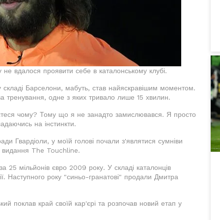
у не вдалося проявити себе в каталонському клубі.
 у складі Барселони, мабуть, став найяскравішим моментом.
ва тренування, одне з яких тривало лише 15 хвилин.
єтеся чому? Тому що я не занадто замислювався. Я просто
ладаючись на інстинкти.
ади Гвардіоли, у моїй голові почали з'являтися сумніви
о видання The Touchline.
 25 мільйонів євро 2009 року. У складі каталонців
нії. Наступного року "синьо-гранатові" продали Дмитра
ий поклав край своїй кар'єрі та розпочав новий етап у