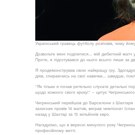
Український гравець футболу розповів, чому йом
Дозвольте мені поділитися... мій дебютний матч
Проте, я підготувався до нього всього лише за д
Я продемонстрував свою найкращу гру. Здогаду
діяв, спираючись на свої навички... швидше, пок
"Як тільки я почав ретельно слухати детальні пор
щодо кожного свого кроку!" – цитує Чигринськог
Чигринський перейшов до Барселони з Шахтаря за
захисник провів 14 матчів, виграв чемпіонат Іспа
назад у Шахтар за 15 мільйонів євро.
Нагадуємо, що в вересні минулого року Чигринськ
професійному житті.