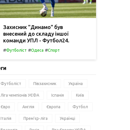
Захисник "Динамо" був
внесений до складу іншої
команди УПЛ - Футбол24.
#
#
#
Футболіст
Одеса
Спорт
еги
Футболіст
Півзахисник
Україна
Ліга чемпіонів УЄФА
Іспанія
Київ
Євро
Англія
Європа
Футбол
Італія
Прем'єр-ліга
Українці