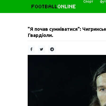
Спорт
фут
FOOTBALL
ONLINE
"Я почав сумніватися": Чигринськ
Гвардіоли.