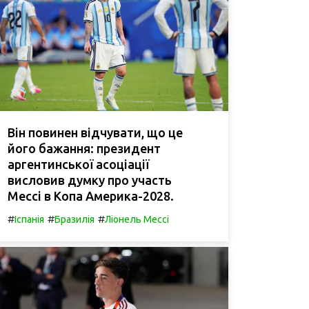
Він повинен відчувати, що це
його бажання: президент
аргентинської асоціації
висловив думку про участь
Мессі в Копа Америка-2028.
#
#
#
Іспанія
Бразилія
Ліонель Мессі