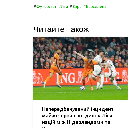
#
#
#
#
Футболіст
Ліга
Євро
Барселона
Читайте також
Непередбачуваний інцидент
майже зірвав поєдинок Ліги
націй між Нідерландами та