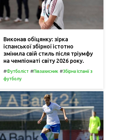
Виконав обіцянку: зірка
іспанської збірної істотно
змінила свій стиль після тріумфу
на чемпіонаті світу 2026 року.
#
#
#
Футболіст
Півзахисник
Збірна Іспанії з
футболу