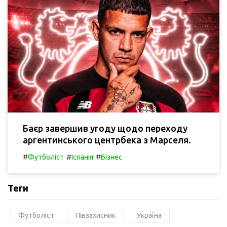
Баєр завершив угоду щодо переходу
аргентинського центрбека з Марселя.
#
#
#
Футболіст
Іспанія
Бізнес
Теги
Футболіст
Півзахисник
Україна