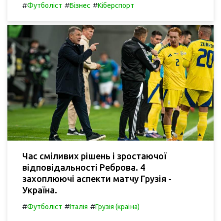
#
#
#
Футболіст
Бізнес
Кіберспорт
Час сміливих рішень і зростаючої
відповідальності Реброва. 4
захоплюючі аспекти матчу Грузія -
Україна.
#
#
#
Футболіст
Італія
Грузія (країна)