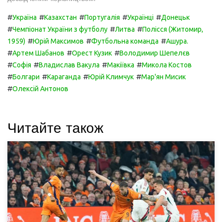
#
#
#
#
#
Україна
Казахстан
Португалія
Українці
Донецьк
#
#
#
Чемпіонат України з футболу
Литва
Полісся (Житомир,
#
#
#
1959)
Юрій Максимов
Футбольна команда
Ашура.
#
#
#
Артем Шабанов
Орест Кузик
Володимир Шепелєв
#
#
#
#
Софія
Владислав Вакула
Макіївка
Микола Костов
#
#
#
#
Болгари
Караганда
Юрій Климчук
Мар'ян Мисик
#
Олексій Антонов
Читайте також