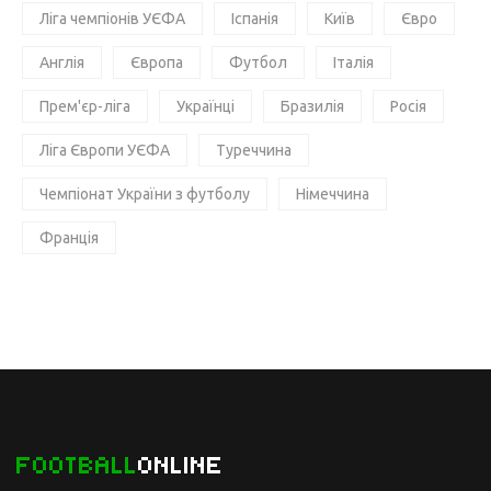
Ліга чемпіонів УЄФА
Іспанія
Київ
Євро
Англія
Європа
Футбол
Італія
Прем'єр-ліга
Українці
Бразилія
Росія
Ліга Європи УЄФА
Туреччина
Чемпіонат України з футболу
Німеччина
Франція
FOOTBALL
ONLINE