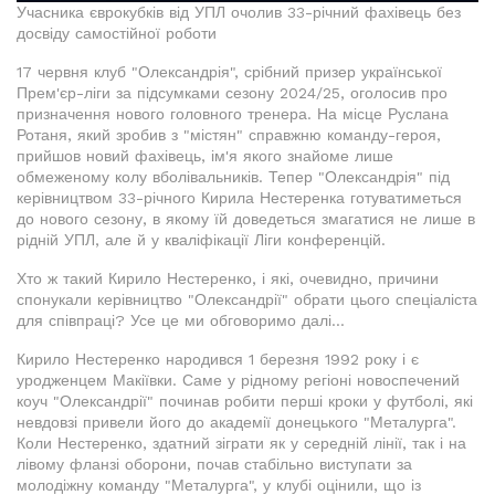
Учасника єврокубків від УПЛ очолив 33-річний фахівець без
досвіду самостійної роботи
17 червня клуб "Олександрія", срібний призер української
Прем'єр-ліги за підсумками сезону 2024/25, оголосив про
призначення нового головного тренера. На місце Руслана
Ротаня, який зробив з "містян" справжню команду-героя,
прийшов новий фахівець, ім'я якого знайоме лише
обмеженому колу вболівальників. Тепер "Олександрія" під
керівництвом 33-річного Кирила Нестеренка готуватиметься
до нового сезону, в якому їй доведеться змагатися не лише в
рідній УПЛ, але й у кваліфікації Ліги конференцій.
Хто ж такий Кирило Нестеренко, і які, очевидно, причини
спонукали керівництво "Олександрії" обрати цього спеціаліста
для співпраці? Усе це ми обговоримо далі...
Кирило Нестеренко народився 1 березня 1992 року і є
уродженцем Макіївки. Саме у рідному регіоні новоспечений
коуч "Олександрії" починав робити перші кроки у футболі, які
невдовзі привели його до академії донецького "Металурга".
Коли Нестеренко, здатний зіграти як у середній лінії, так і на
лівому фланзі оборони, почав стабільно виступати за
молодіжну команду "Металурга", у клубі оцінили, що із