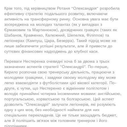
Крім того, під керівництвом Ротаня "Олександрія" розробила
ефективну стратегію подальшого розвитку, включаючи
активність на трансферному ринку. Основна увага має бути
зосереджена на молодих талантах (як у випадках з
Єрмаковим та Мартинюком), досвідчених гравцях (таких як
Шабанов, Кравченко, Калюжний, Шепелєв, Філіппов) та
легіонерах (Кампуш, Цара, Безерра). Такий підхід може не
лише забезпечити успішні результати, але й привести до
суттєвих фінансових надходжень до клубної каси.
Переваги Нестеренка очевидні хоча б за двома з трьох
зазначених аспектів стратегії "Олександрії". По-перше,
Кирило розпочав свою тренерську діяльність, працюючи з
молодими гравцями, і завдяки своєму молодому віку може
легко взаємодіяти з футболістами цієї вікової категорії. По-
друге, є чутки, що Нестеренко є відмінним поліглотом і
володіє принаймні чотирма іноземними мовами: англійською,
португальською, хорватською та болгарською. Цей аспект
дозволить "Олександрії" залучати легіонерів, які розуміють
одну з цих мов, без необхідності наймати для них
спеціальних перекладачів. Це не тільки заощадить бюджет,
але й поліпшить зв'язок між головним тренером і його
підопічними.