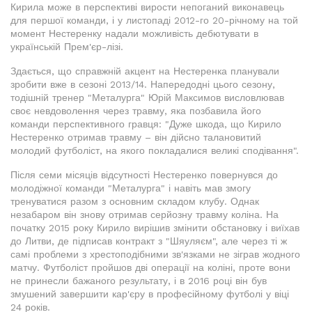
Кирила може в перспективі вирости непоганий виконавець
для першої команди, і у листопаді 2012-го 20-річному на той
момент Нестеренку надали можливість дебютувати в
українській Прем'єр-лізі.
Здається, що справжній акцент на Нестеренка планували
зробити вже в сезоні 2013/14. Напередодні цього сезону,
тодішній тренер "Металурга" Юрій Максимов висловлював
своє невдоволення через травму, яка позбавила його
команди перспективного гравця: "Дуже шкода, що Кирило
Нестеренко отримав травму – він дійсно талановитий
молодий футболіст, на якого покладалися великі сподівання".
Після семи місяців відсутності Нестеренко повернувся до
молодіжної команди "Металурга" і навіть мав змогу
тренуватися разом з основним складом клубу. Однак
незабаром він знову отримав серйозну травму коліна. На
початку 2015 року Кирило вирішив змінити обстановку і виїхав
до Литви, де підписав контракт з "Шяуляєм", але через ті ж
самі проблеми з хрестоподібними зв'язками не зіграв жодного
матчу. Футболіст пройшов дві операції на коліні, проте вони
не принесли бажаного результату, і в 2016 році він був
змушений завершити кар'єру в професійному футболі у віці
24 років.