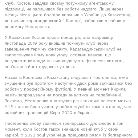
клуб, Костов, завдяки своєму потужному агентському
підтримці, не залишився без роботи надовго. Лише через
місяць після цього болгари вирушив з України до Казахстану,
де очолив карагандинський "Шахтар", забравши з собою у
допомогу Нестеренка.
У Казахстані Костов провів понад рік, але наприкінці
листопада 2019 року вирішив покинути клуб через
завершення терміну контракту. Карагандинський клуб не
запропонував йому нову угоду, оскільки вважав, що
результати команди не виправдовують фінансові витрати,
пов’язані з його трудовою угодою.
Разом із Костовим з Казахстану вирушив і Нестеренко, який
змушений був протягом наступних двох років залишатися без
роботи у професійному футболі. У певний момент Кирила
навіть запрошували на посаду аналітика на телебаченні.
Зокрема, Нестеренко аналізував різні тактичні аспекти матчів
УПЛ і також брав участь у роботі студії як коментатор під час
офіційних трансляцій Євро-2020 в Україні.
Нестеренко знову зайнявся тренерською діяльністю в той
момент, коли Костов також знайшов новий клуб у своїй
кар'єрі. У 2022 році українець працював разом із болгарином