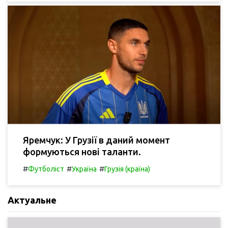
Яремчук: У Грузії в даний момент
формуються нові таланти.
#
#
#
Футболіст
Україна
Грузія (країна)
Актуальне