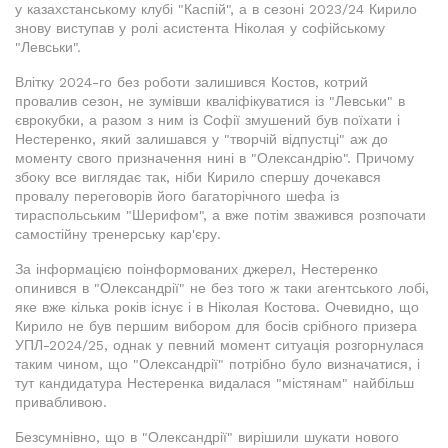
у казахстанському клубі "Каспій", а в сезоні 2023/24 Кирило
знову виступав у ролі асистента Ніколая у софійському
"Левськи".
Влітку 2024-го без роботи залишився Костов, котрий
провалив сезон, не зумівши кваліфікуватися із "Левськи" в
єврокубки, а разом з ним із Софії змушений був поїхати і
Нестеренко, який залишався у "творчій відпустці" аж до
моменту свого призначення нині в "Олександрію". Причому
збоку все виглядає так, ніби Кирило спершу дочекався
провалу переговорів його багаторічного шефа із
тираспольським "Шерифом", а вже потім зважився розпочати
самостійну тренерську кар'єру.
За інформацією поінформованих джерел, Нестеренко
опинився в "Олександрії" не без того ж таки агентського лобі,
яке вже кілька років існує і в Ніколая Костова. Очевидно, що
Кирило не був першим вибором для босів срібного призера
УПЛ-2024/25, однак у певний момент ситуація розгорнулася
таким чином, що "Олександрії" потрібно було визначатися, і
тут кандидатура Нестеренка видалася "містянам" найбільш
привабливою.
Безсумнівно, що в "Олександрії" вирішили шукати нового