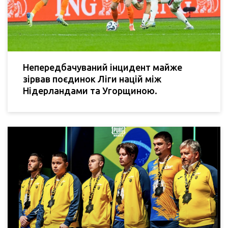
Непередбачуваний інцидент майже
зірвав поєдинок Ліги націй між
Нідерландами та Угорщиною.