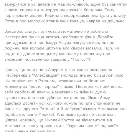
зануритися в усі деталі не мав можливості, адже був зайнятий
іншими справами за кордоном разом із Костовим. Тому
порівнювати знання Кирила з інформацією, яка була у штабу
Ротаня про молодих вітчизняних гравців, навряд чи доцільно.
Зрештою, статус поліглота автоматично не робить із
Нестеренка фахівця якогось особливого рівня. Давайте
пригадаємо, що про Імада Ашура відгукувалися, як про
людину, яка володіє шістьма або сімома мовами, і що, чи
надто це допомогло цьому молодому наставнику при
виконанні поставлених завдань у "Поліссі"?
Цікаво, що аналогія з Ашуром у контексті призначення
Нестеренка в "Олександрії" виглядає значно більш логічною,
ніж порівняння з Ротанем, незважаючи на бажання
керівництва "жовто-чорних" інакше. Нестеренко прийняв на
себе серйозний виклик, намагаючись змінити думку
суспільства про свої здібності як тренера. Якщо йому
вдасться досягти успіху, його можуть почати сприймати не
лише як "другого Ротаня", а й як "українського Нагельсманна"
(пробачте, Іване Федике). Але якщо цього не станеться,
цілком імовірно, що Ніколай Костов не відмовиться від
можливості знову працювати з "блудним сином" під своїм
досвідченим керівництвом.