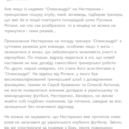
Але якщо із надіями "Олександрії" на Нестеренка і
принципами пошуку клубу, який, вочевидь, підбирав тренера,
що зміг би в теорії повторити попередній шлях Руслана
Ротаня, ми сяк-так розібралися, то в кінцівці не можна не
торкнутися і теми ризиків...
Призначення Нестеренка на посаду тренера "Олександрії" є
суттєвим ризиком для команди, особливо якщо її мета –
залишитися в зонах, що забезпечують можливість участі в
єврокубках. По-перше, відразу кидається в очі, що новий
наставник не має досвіду самостійної тренерської роботи.
По-друге, наразі невідомо, хто стане його асистентами в
"Олександрії". На відміну від Ротаня, у якого був
висококваліфікований тренерський штаб з досвідченими
фахівцями, такими як Сергій Кравченко та Олексій Антонов,
які могли похвалитися значним досвідом в українському та
міжнародному футболі, Нестеренко, ймовірно, не зможе
знайти собі подібних помічників. Це питання, швидше за все,
залишиться без позитивної відповіді.
Не можна не зауважити, що Нестеренко вже протягом семи
років не залучався до українського клубного футболу. Звісно,
він міг спостерігати за подіями з боку, проте повноцінно