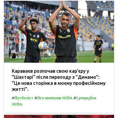
Караваєв розпочав свою кар'єру у
"Шахтарі" після переходу з "Динамо":
"Це нова сторінка в моєму професійному
житті".
#
#
#
Футболіст
Ліга чемпіонів УЄФА
Суперкубок
УЄФА