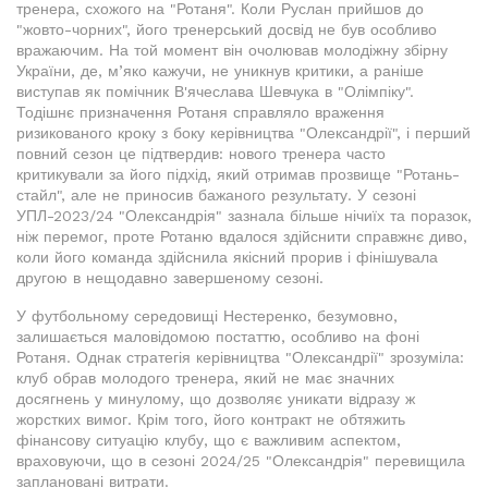
тренера, схожого на "Ротаня". Коли Руслан прийшов до
"жовто-чорних", його тренерський досвід не був особливо
вражаючим. На той момент він очолював молодіжну збірну
України, де, м’яко кажучи, не уникнув критики, а раніше
виступав як помічник В'ячеслава Шевчука в "Олімпіку".
Тодішнє призначення Ротаня справляло враження
ризикованого кроку з боку керівництва "Олександрії", і перший
повний сезон це підтвердив: нового тренера часто
критикували за його підхід, який отримав прозвище "Ротань-
стайл", але не приносив бажаного результату. У сезоні
УПЛ-2023/24 "Олександрія" зазнала більше нічиїх та поразок,
ніж перемог, проте Ротаню вдалося здійснити справжнє диво,
коли його команда здійснила якісний прорив і фінішувала
другою в нещодавно завершеному сезоні.
У футбольному середовищі Нестеренко, безумовно,
залишається маловідомою постаттю, особливо на фоні
Ротаня. Однак стратегія керівництва "Олександрії" зрозуміла:
клуб обрав молодого тренера, який не має значних
досягнень у минулому, що дозволяє уникати відразу ж
жорстких вимог. Крім того, його контракт не обтяжить
фінансову ситуацію клубу, що є важливим аспектом,
враховуючи, що в сезоні 2024/25 "Олександрія" перевищила
заплановані витрати.