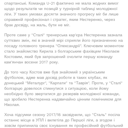
спартанські. Команда U-21 фактично не мала жодних вимог
щодо результатів чи позицій у турнірній таблиці молодіжної
ліги. У таких умовах досягти значного прогресу міг би лише
справжній професіонал і стратег, яким Нестеренко, через
брак досвіду, на жаль, бути не міг.
Проте саме у "Сталі" тренерська кар'єра Нестеренка зазнала
суттєвих змін, які в значній мірі сприяли його призначенню на
посаду головного тренера "Олександрії". Ключовим моментом
стало знайомство Кирила з болгарським фахівцем Ніколаєм
Костовим, який був запрошений очолити першу команду
кам'янчан восени 2017 року.
До того часу Костов вже був знайомий з українським
футболом, адже мав досвід роботи в таких клубах, як
донецький "Металург", "Карпати" та "Таврія". Проте, у "Сталі"
болгарцю довелося стикнутися з ситуацією, коли йому
необхідно було звертатися до резервів молодіжної команди,
що зробило Нестеренка надзвичайно цінним помічником для
Ніколая.
Хоча підсумки сезону 2017/18 засвідчили, що "Сталь" посіла
останнє місце в УПЛ і вилетіла до Першої ліги, а згодом і
зовсім припинила своє існування як професійний футбольний