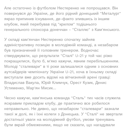
Але остаточно із футболом Нестеренко не попрощався. Він
повернувся до України, де його рідний донецький "Металург"
якраз припинив існування, де-факто злившись із іншим
клубом, який перебував під "крилом" тодішнього
генерального спонсора донеччан - "Сталлю" з Кам'янського.
У складі кам'янчан Нестеренко спочатку зайняв
адміністративну позицію в молодіжній команді, а незабаром
був призначений її головним тренером. Водночас
стверджувати, що результати "Сталі" U-21 у той час різко
покращилися, було б, м'яко кажучи, явним перебільшенням.
Молоді "сталевари" в ті роки залишалися одним з основних
аутсайдерів чемпіонату України U-21, хоча в їхньому складі
виступали вже досить відомі на вітчизняній арені гравці:
Владислав Вакула, Юрій Климчук, Орест Кузик, Денис
Устименко, Мар'ян Мисик...
Чесно кажучи, кам'янська команда "Сталь" тих часів служила
яскравим прикладом клубу, де практично все робилося
неправильно. Не дивно, що незабаром "сталевари" зазнали
такої ж долі, як і їхні колеги з Донецька. У "Сталі" не звертали
достатньої уваги на молодіжний футбол, умови тренувань
були вкрай обмеженими, якщо не сказати, що нагадували