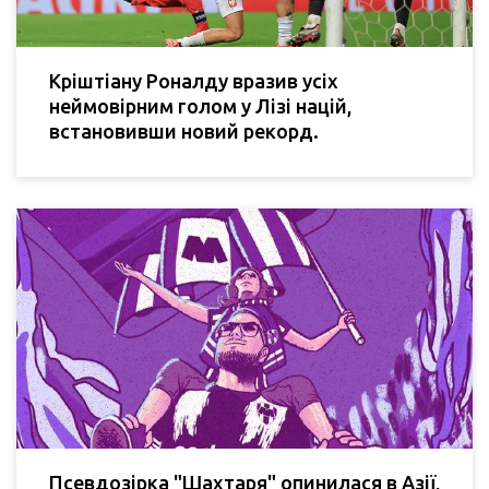
Кріштіану Роналду вразив усіх
неймовірним голом у Лізі націй,
встановивши новий рекорд.
Псевдозірка "Шахтаря" опинилася в Азії,