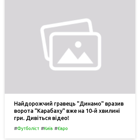
Найдорожчий гравець "Динамо" вразив
ворота "Карабаху" вже на 10-й хвилині
гри. Дивіться відео!
#
#
#
Футболіст
Київ
Євро