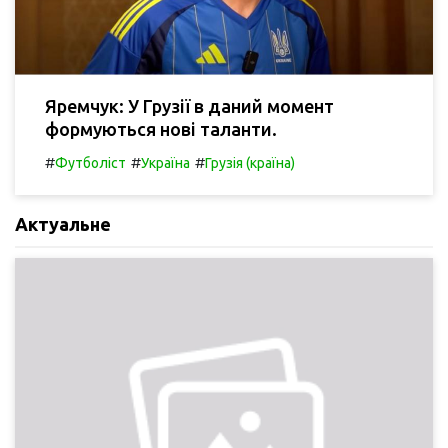
Яремчук: У Грузії в даний момент
формуються нові таланти.
#
#
#
Футболіст
Україна
Грузія (країна)
Актуальне