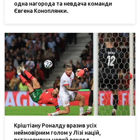
одна нагорода та невдача команди
Євгена Коноплянки.
Кріштіану Роналду вразив усіх
неймовірним голом у Лізі націй,
встановивши новий рекорд.