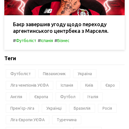
Баєр завершив угоду щодо переходу
аргентинського центрбека з Марселя.
#
#
#
Футболіст
Іспанія
Бізнес
Теги
Футболіст
Півзахисник
Україна
Ліга чемпіонів УЄФА
Іспанія
Київ
Євро
Англія
Європа
Футбол
Італія
Прем'єр-ліга
Українці
Бразилія
Росія
Ліга Європи УЄФА
Туреччина