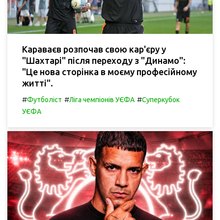
Караваєв розпочав свою кар'єру у
"Шахтарі" після переходу з "Динамо":
"Це нова сторінка в моєму професійному
житті".
#
#
#
Футболіст
Ліга чемпіонів УЄФА
Суперкубок
УЄФА