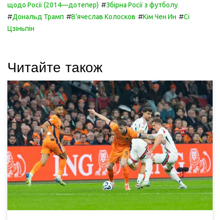
#
щодо Росії (2014—дотепер)
Збірна Росії з футболу
#
#
#
#
Дональд Трамп
В'ячеслав Колосков
Кім Чен Ин
Сі
Цзіньпін
Читайте також