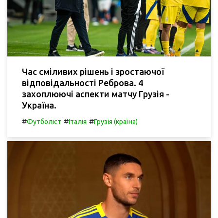
Час сміливих рішень і зростаючої
відповідальності Реброва. 4
захоплюючі аспекти матчу Грузія -
Україна.
#
#
#
Футболіст
Італія
Грузія (країна)