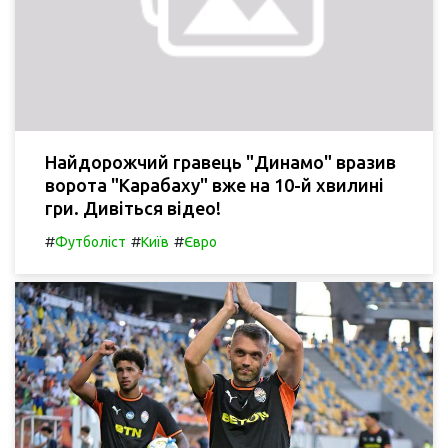
Найдорожчий гравець "Динамо" вразив
ворота "Карабаху" вже на 10-й хвилині
гри. Дивіться відео!
#
#
#
Футболіст
Київ
Євро