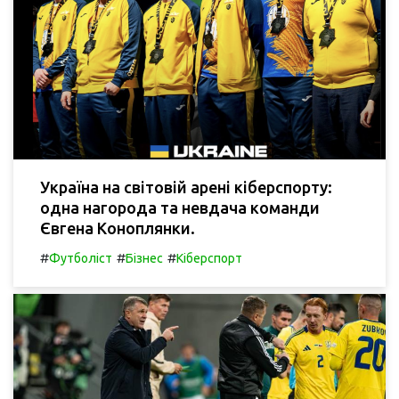
Україна на світовій арені кіберспорту:
одна нагорода та невдача команди
Євгена Коноплянки.
#
#
#
Футболіст
Бізнес
Кіберспорт