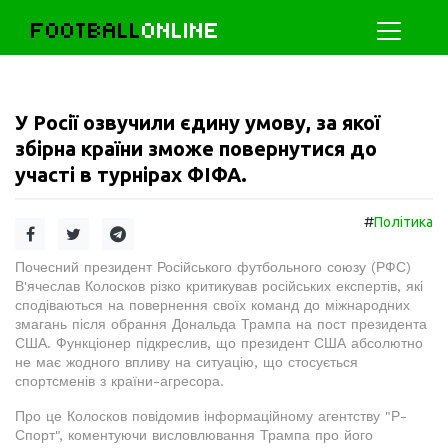
FOOTBALL
ONLINE
У Росії озвучили єдину умову, за якої
збірна країни зможе повернутися до
участі в турнірах ФІФА.
#
Політика
Почесний президент Російського футбольного союзу (РФС)
В'ячеслав Колосков різко критикував російських експертів, які
сподіваються на повернення своїх команд до міжнародних
змагань після обрання Дональда Трампа на пост президента
США. Функціонер підкреслив, що президент США абсолютно
не має жодного впливу на ситуацію, що стосується
спортсменів з країни-агресора.
Про це Колосков повідомив інформаційному агентству "Р-
Спорт", коментуючи висловлювання Трампа про його