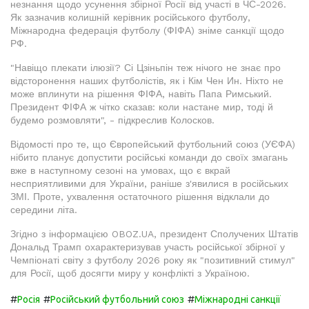
незнання щодо усунення збірної Росії від участі в ЧС-2026.
Як зазначив колишній керівник російського футболу,
Міжнародна федерація футболу (ФІФА) зніме санкції щодо
РФ.
"Навіщо плекати ілюзії? Сі Цзіньпін теж нічого не знає про
відсторонення наших футболістів, як і Кім Чен Ин. Ніхто не
може вплинути на рішення ФІФА, навіть Папа Римський.
Президент ФІФА ж чітко сказав: коли настане мир, тоді й
будемо розмовляти", - підкреслив Колосков.
Відомості про те, що Європейський футбольний союз (УЄФА)
нібито планує допустити російські команди до своїх змагань
вже в наступному сезоні на умовах, що є вкрай
несприятливими для України, раніше з'явилися в російських
ЗМІ. Проте, ухвалення остаточного рішення відклали до
середини літа.
Згідно з інформацією OBOZ.UA, президент Сполучених Штатів
Дональд Трамп охарактеризував участь російської збірної у
Чемпіонаті світу з футболу 2026 року як "позитивний стимул"
для Росії, щоб досягти миру у конфлікті з Україною.
#
#
#
Росія
Російський футбольний союз
Міжнародні санкції