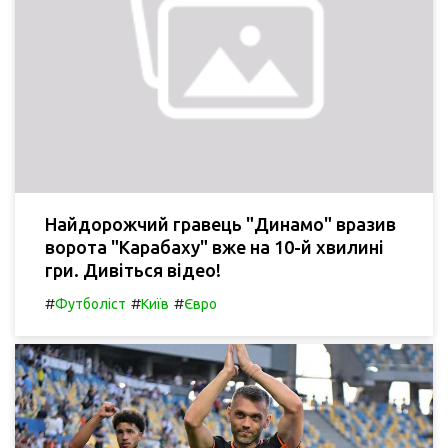
Найдорожчий гравець "Динамо" вразив
ворота "Карабаху" вже на 10-й хвилині
гри. Дивіться відео!
#
#
#
Футболіст
Київ
Євро