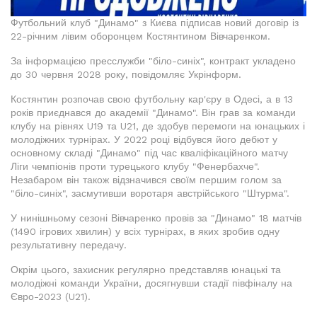
Футбольний клуб "Динамо" з Києва підписав новий договір із
22-річним лівим оборонцем Костянтином Вівчаренком.
За інформацією пресслужби "біло-синіх", контракт укладено
до 30 червня 2028 року, повідомляє Укрінформ.
Костянтин розпочав свою футбольну кар'єру в Одесі, а в 13
років приєднався до академії "Динамо". Він грав за команди
клубу на рівнях U19 та U21, де здобув перемоги на юнацьких і
молодіжних турнірах. У 2022 році відбувся його дебют у
основному складі "Динамо" під час кваліфікаційного матчу
Ліги чемпіонів проти турецького клубу "Фенербахче".
Незабаром він також відзначився своїм першим голом за
"біло-синіх", засмутивши воротаря австрійського "Штурма".
У нинішньому сезоні Вівчаренко провів за "Динамо" 18 матчів
(1490 ігрових хвилин) у всіх турнірах, в яких зробив одну
результативну передачу.
Окрім цього, захисник регулярно представляв юнацькі та
молодіжні команди України, досягнувши стадії півфіналу на
Євро-2023 (U21).