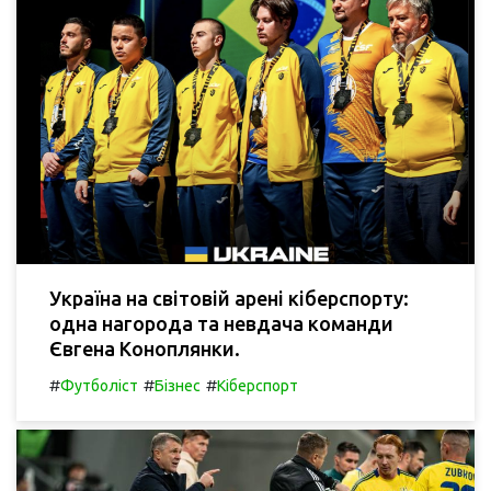
Україна на світовій арені кіберспорту:
одна нагорода та невдача команди
Євгена Коноплянки.
#
#
#
Футболіст
Бізнес
Кіберспорт