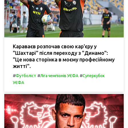
Караваєв розпочав свою кар'єру у
"Шахтарі" після переходу з "Динамо":
"Це нова сторінка в моєму професійному
житті".
#
#
#
Футболіст
Ліга чемпіонів УЄФА
Суперкубок
УЄФА