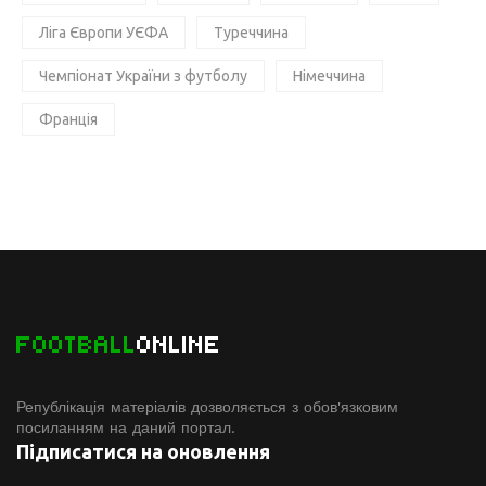
Ліга Європи УЄФА
Туреччина
Чемпіонат України з футболу
Німеччина
Франція
FOOTBALL
ONLINE
Републікація матеріалів дозволяється з обов'язковим
посиланням на даний портал.
Підписатися на оновлення