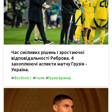
Час сміливих рішень і зростаючої
відповідальності Реброва. 4
захоплюючі аспекти матчу Грузія -
Україна.
#
#
#
Футболіст
Італія
Грузія (країна)