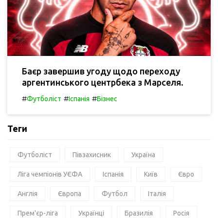
Баєр завершив угоду щодо переходу
аргентинського центрбека з Марселя.
#
#
#
Футболіст
Іспанія
Бізнес
Теги
Футболіст
Півзахисник
Україна
Ліга чемпіонів УЄФА
Іспанія
Київ
Євро
Англія
Європа
Футбол
Італія
Прем'єр-ліга
Українці
Бразилія
Росія