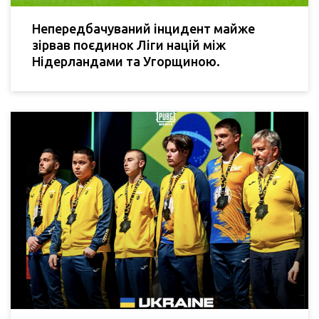
Непередбачуваний інцидент майже
зірвав поєдинок Ліги націй між
Нідерландами та Угорщиною.