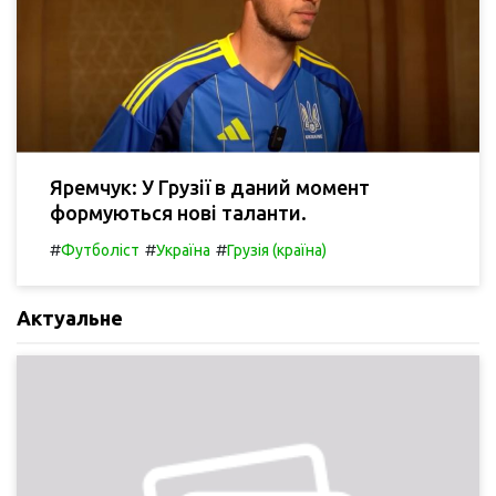
Яремчук: У Грузії в даний момент
формуються нові таланти.
#
#
#
Футболіст
Україна
Грузія (країна)
Актуальне