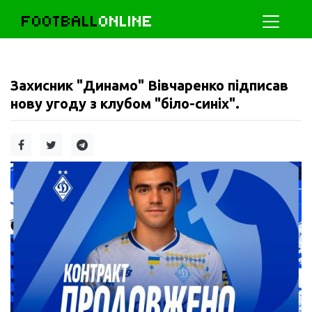
FOOTBALL
ONLINE
Захисник "Динамо" Вівчаренко підписав
нову угоду з клубом "біло-синіх".