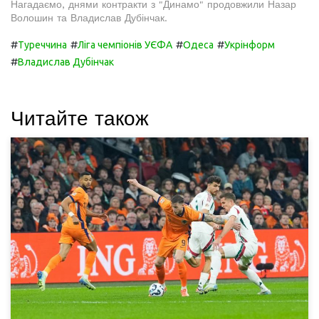
Нагадаємо, днями контракти з "Динамо" продовжили Назар
Волошин та Владислав Дубінчак.
#
#
#
#
Туреччина
Ліга чемпіонів УЄФА
Одеса
Укрінформ
#
Владислав Дубінчак
Читайте також