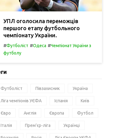
УПЛ оголосила переможців
першого етапу футбольного
чемпіонату України.
#
#
#
Футболіст
Одеса
Чемпіонат України з
футболу
еги
Футболіст
Півзахисник
Україна
Ліга чемпіонів УЄФА
Іспанія
Київ
Євро
Англія
Європа
Футбол
Італія
Прем'єр-ліга
Українці
Бразилія
Росія
Ліга Європи УЄФА