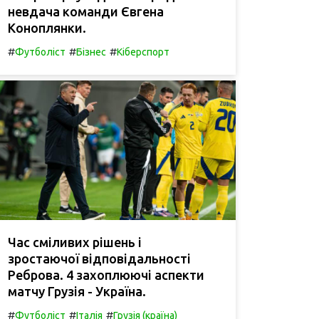
невдача команди Євгена
Коноплянки.
#
#
#
Футболіст
Бізнес
Кіберспорт
Час сміливих рішень і
зростаючої відповідальності
Реброва. 4 захоплюючі аспекти
матчу Грузія - Україна.
#
#
#
Футболіст
Італія
Грузія (країна)