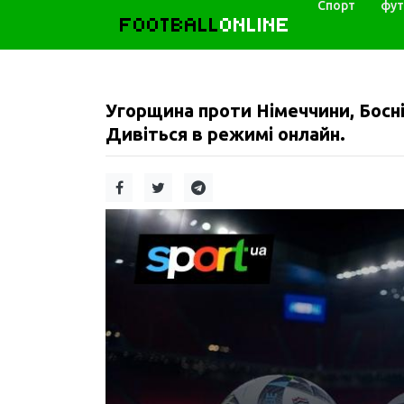
Спорт
фут
FOOTBALL
ONLINE
Угорщина проти Німеччини, Боснія
Дивіться в режимі онлайн.