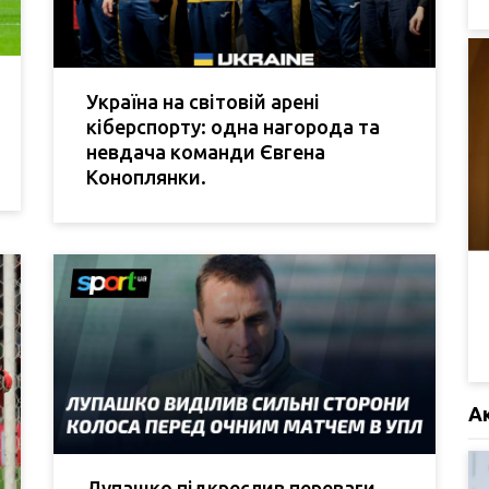
Україна на світовій арені
кіберспорту: одна нагорода та
невдача команди Євгена
Коноплянки.
А
Лупашко підкреслив переваги