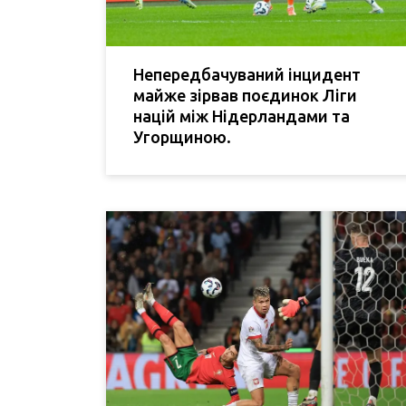
Непередбачуваний інцидент
майже зірвав поєдинок Ліги
націй між Нідерландами та
Угорщиною.