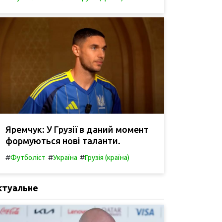
Яремчук: У Грузії в даний момент
формуються нові таланти.
#
#
#
Футболіст
Україна
Грузія (країна)
ктуальне