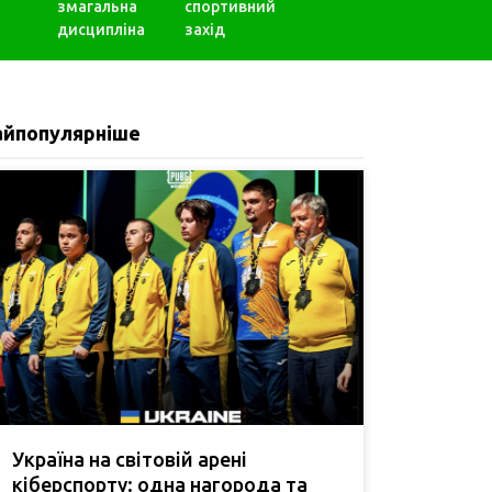
змагальна
спортивний
дисципліна
захід
айпопулярніше
Україна на світовій арені
кіберспорту: одна нагорода та