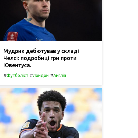
Мудрик дебютував у складі
Челсі: подробиці гри проти
Ювентуса.
#
#
#
Футболіст
Лондон
Англія