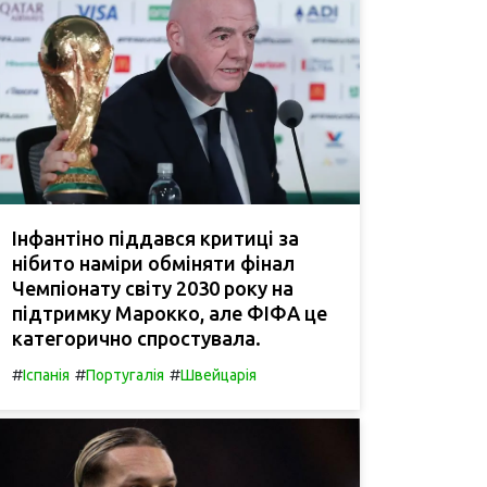
Інфантіно піддався критиці за
нібито наміри обміняти фінал
Чемпіонату світу 2030 року на
підтримку Марокко, але ФІФА це
категорично спростувала.
#
#
#
Іспанія
Португалія
Швейцарія