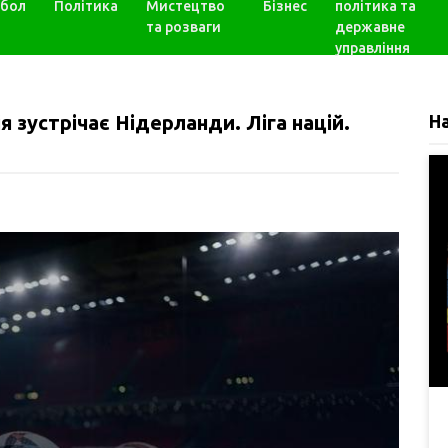
бол
Політика
Мистецтво
Бізнес
політика та
та розваги
державне
управління
 зустрічає Нідерланди. Ліга націй.
Н