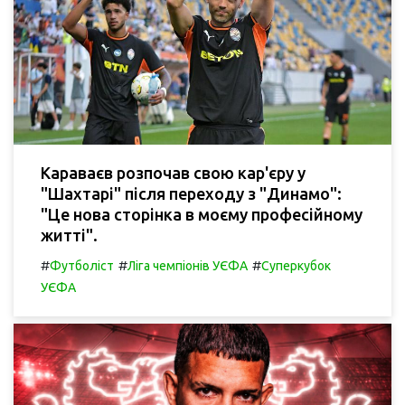
Караваєв розпочав свою кар'єру у
"Шахтарі" після переходу з "Динамо":
"Це нова сторінка в моєму професійному
житті".
#
#
#
Футболіст
Ліга чемпіонів УЄФА
Суперкубок
УЄФА