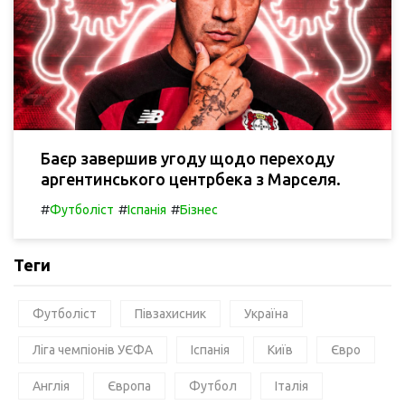
Баєр завершив угоду щодо переходу
аргентинського центрбека з Марселя.
#
#
#
Футболіст
Іспанія
Бізнес
Теги
Футболіст
Півзахисник
Україна
Ліга чемпіонів УЄФА
Іспанія
Київ
Євро
Англія
Європа
Футбол
Італія