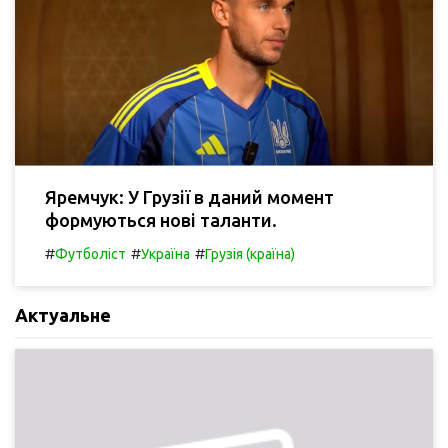
Яремчук: У Грузії в даний момент
формуються нові таланти.
#
#
#
Футболіст
Україна
Грузія (країна)
Актуальне