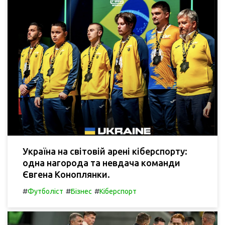
Україна на світовій арені кіберспорту:
одна нагорода та невдача команди
Євгена Коноплянки.
#
#
#
Футболіст
Бізнес
Кіберспорт