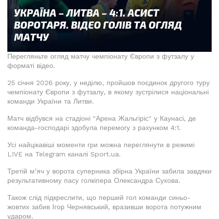
Перегляньте огляд матчу чемпіонату Європи з футзалу у
форматі відео.
25 січня 2026 року, у неділю, пройшов поєдинок другого туру
чемпіонату Європи з футзалу, в якому зустрілися національні
команди України та Литви.
Матч відбувся на стадіоні "Арена Жальгіріс" у Каунасі, де
команда-господарі здобула перемогу з рахунком 4:1.
Усі найцікавіші моменти гри можна переглянути в режимі
LIVE на Telegram каналі Sport.ua.
Третій м’яч у ворота суперника збірна України забила завдяки
результативному пасу голкіпера Олександра Сухова.
Також слід підкреслити, що перший гол команди синьо-
жовтих забив Ігор Чернявський, вразивши ворота потужним
ударом.