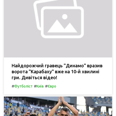
Найдорожчий гравець "Динамо" вразив
ворота "Карабаху" вже на 10-й хвилині
гри. Дивіться відео!
#
#
#
Футболіст
Київ
Євро