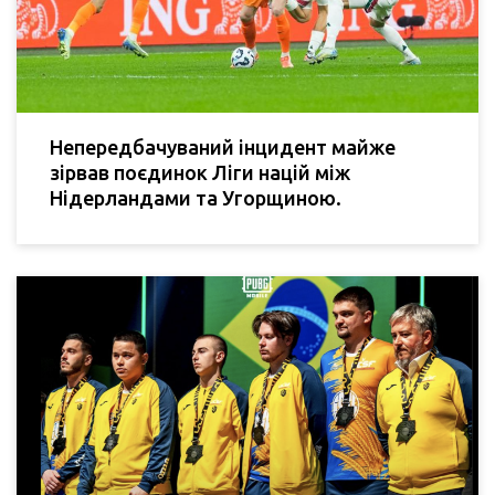
Непередбачуваний інцидент майже
зірвав поєдинок Ліги націй між
Нідерландами та Угорщиною.