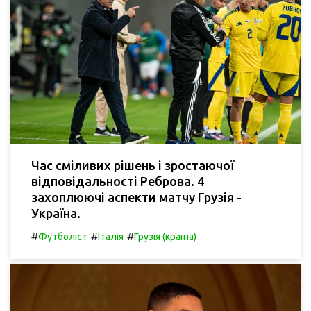
Час сміливих рішень і зростаючої
відповідальності Реброва. 4
захоплюючі аспекти матчу Грузія -
Україна.
#
#
#
Футболіст
Італія
Грузія (країна)