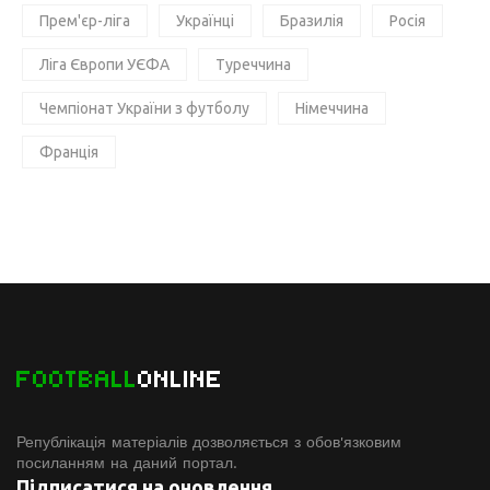
Прем'єр-ліга
Українці
Бразилія
Росія
Ліга Європи УЄФА
Туреччина
Чемпіонат України з футболу
Німеччина
Франція
FOOTBALL
ONLINE
Републікація матеріалів дозволяється з обов'язковим
посиланням на даний портал.
Підписатися на оновлення