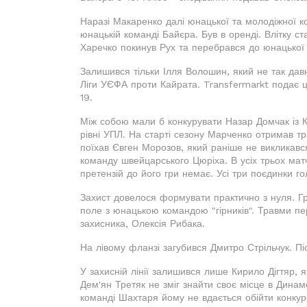
Наразі Макаренко далі юнацької та молодіжної к
юнацькій команді Байєра. Був в оренді. Влітку с
Харечко покинув Рух та перебрався до юнацької
Залишився тільки Ілля Волошин, який не так дав
Ліги УЄФА проти Кайрата. Transfermarkt подає 
19.
Між собою мали б конкурувати Назар Домчак із К
рівні УПЛ. На старті сезону Марченко отримав т
поїхав Євген Морозов, який раніше не викликався
команду швейцарського Цюріха. В усіх трьох мат
претензій до його гри немає. Усі три поєдинки гол
Захист довелося формувати практично з нуля. 
поле з юнацькою командою "гірників". Травми п
захисника, Олексія Рибака.
На лівому фланзі загубився Дмитро Стрільчук. Пі
У захисній лінії залишився лише Кирило Дігтяр, я
Дем'ян Третяк не зміг знайти своє місце в Динам
команді Шахтаря йому не вдається обійти конкур