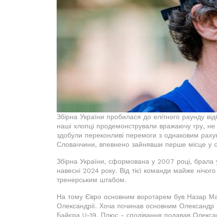
Збірна України пробилася до елітного раунду ві
наші хлопці продемонстрували вражаючу гру, не 
здобули переконливі перемоги з однаковим рахун
Словаччини, впевнено зайнявши перше місце у св
Збірна України, сформована у 2007 році, брала у
навесні 2024 року. Від тієї команди майже нічог
тренерським штабом.
На тому Євро основним воротарем був Назар Мак
Олександрії. Хоча починав основним Олександр П
Байєра U-19. Плюс - сподівання подавав Олекса