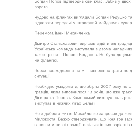
Богдан Попов підтвердив свій клас. Забив у двох
ворота.
Чудово на флангах виглядали Богдан Редушко та
віддавати передачі у штрафний майданчик супер
Перемога імені Михайленка
Дмитро Станіславович вирішив відійти від традиці
Українська команда виступала з двома нападника
такого рівня - Попов і Богданов. Не було доціль
на флангах.
Через пошкодження не міг повноцінно грати Бог
ситуації.
Необхідно усвідомити, що збірна 2007 року не є
гравців, яким виповнилося 18 років, що вже гра
Дігтяра та Попова. Каменський виконує роль рот
виступає в нижчих лігах Бельгії.
Не з доброго життя Михайленко запросив до ком
Милокоста. Важко стверджувати, що їхня гра засл
заповнити певні позиції, оскільки інших варіантів 