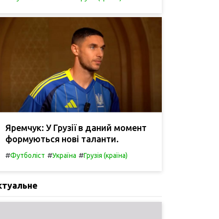
Яремчук: У Грузії в даний момент
формуються нові таланти.
#
#
#
Футболіст
Україна
Грузія (країна)
ктуальне