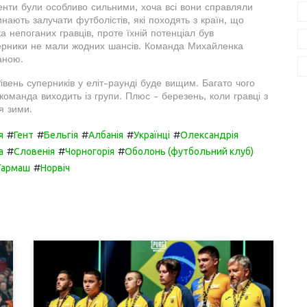
нти були особливо сильними, хоча всі вони справляли
ають залучати футболістів, які походять з країн, що
ка непоганих гравців, проте їхній потенціал був
перники не мали жодних шансів. Команда Михайленка
аною.
вень суперників у еліт-раунді буде вищим. Багато чого
оманда виходить із групи. Плюс - березень, коли гравці з
я зими.
#
#
#
#
#
я
Гент
Бельгія
Албанія
Українці
Олександрія
#
#
#
а
Словенія
Чорногорія
Оболонь (футбольний клуб)
#
Гармаш
Норвіч