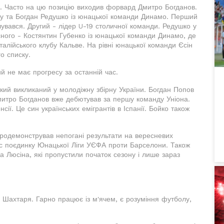
. Часто на цю позицію виходив форвард Дмитро Богданов.
у та Богдан Редушко із юнацької команди Динамо. Перший
шувався. Другий - лідер U-19 столичної команди. Редушко у
асного - Костянтин Губенко із юнацької команди Динамо, де
італійського клубу Кальве. На рівні юнацької команди Єсін
о списку.
ий не має прогресу за останній час.
який викликаний у молодіжну збірну України. Богдан Попов
Дмитро Богданов вже дебютував за першу команду Уніона.
ії. Це син українських емігрантів в Іспанії. Бойко також
продемонстрував непогані результати на вересневих
ас поєдинку Юнацької Ліги УЄФА проти Барселони. Також
а Люсіна, які пропустили початок сезону і лише зараз
Шахтаря. Гарно працює із м'ячем, є розуміння футболу,