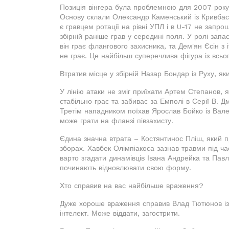
Позиція вінгера була проблемною для 2007 року
Основу склали Олександр Каменський із Кривбас
є гравцем ротації на рівні УПЛ і в U-17 не запро
збірній раніше грав у середині поля. У ролі зап
він грає флангового захисника, та Дем'ян Єсін з 
не грає. Це найбільш суперечлива фігура із всьог
Втратив місце у збірній Назар Бондар із Руху, як
У лінію атаки не зміг приїхати Артем Степанов, 
стабільно грає та забиває за Емполі в Серії В. 
Третім нападником поїхав Ярослав Бойко із Валенс
може грати на фланзі півзахисту.
Єдина значна втрата – Костянтинос Пліш, який 
зборах. Хавбек Олімпіакоса зазнав травми під ч
варто згадати динамівців Івана Андрейка та Павл
починають відновлювати свою форму.
Хто справив на вас найбільше враження?
Дуже хороше враження справив Влад Тютюнов із 
інтелект. Може віддати, загострити.