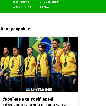
змагальна
спортивний
дисципліна
захід
айпопулярніше
Україна на світовій арені
кіберспорту: одна нагорода та