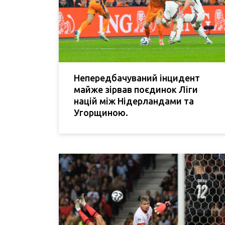
Непередбачуваний інцидент
майже зірвав поєдинок Ліги
націй між Нідерландами та
Угорщиною.