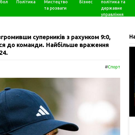
бол
Політика
Мистецтво
Бізнес
політика та
та розваги
державне
управління
згромивши суперників з рахунком 9:0,
Н
ися до команди. Найбільше враження
24.
#
Спорт