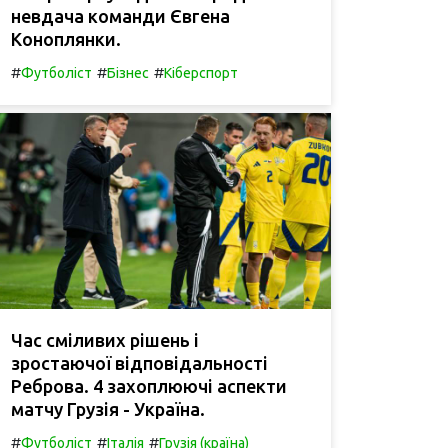
невдача команди Євгена
Коноплянки.
#
#
#
Футболіст
Бізнес
Кіберспорт
Час сміливих рішень і
зростаючої відповідальності
Реброва. 4 захоплюючі аспекти
матчу Грузія - Україна.
#
#
#
Футболіст
Італія
Грузія (країна)