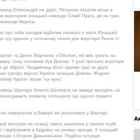
оманд Олександрії не доріс. Петренко втратив місце в
тав воротарем юнацької команди Славії Прага, де не грає.
 команди Вереса.
но про себе нагадав відбитим пенальті у матчі Юнацької
цю гру єдиною у поточному сезоні для воротаря Реала U-
арпат та Денис Марченко з Оболоні, які вже грають на
равму, тому основним був Домчак. У ролі третього воротаря
 до збірної. Уродженець Білої Церкви грає за другу
чах турніру ворота України захищав Домчак. Жодних
кіпер Карпат зіграв "на нуль".
Гравець Шахтаря Микита Шелекета не завжди виходить на
ерешкоджають розвитку потенціалу ще одного правого
сля повернення із Баварії він розчинився у Шахтарі.
А
кий виступає на позиції лівого захисника у своєму клубі.
о і відправився в Кудрівку на умовах оренди. У юнацькій
енцію з Єгором Даньковським. Подібна ситуація