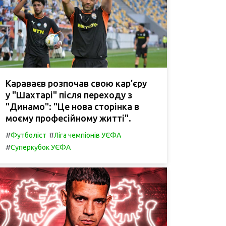
Караваєв розпочав свою кар'єру
у "Шахтарі" після переходу з
"Динамо": "Це нова сторінка в
моєму професійному житті".
#
#
Футболіст
Ліга чемпіонів УЄФА
#
Суперкубок УЄФА