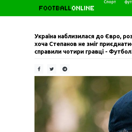
Спорт
фут
FOOTBALL
ONLINE
Україна наблизилася до Євро, ро
хоча Степанов не зміг приєднат
справили чотири гравці - Футбол