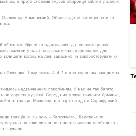
 матчах, а проти словаків змусив оборонця забити у власні
 Олександр Каменський. Обидва здатні загострювати та
ника.
йної схеми збірної та адаптувався до наявних гравців.
ми, оскільки у нас є два висококласні форварди для
но залишати когось на лаві запасних чи використовувати їх
дан Оліченко. Тому схема 4-4-2 стала хорошим виходом із
Т
 якимось надзвичайним поколінням. У нас не так багато
ють на дорослому рівні. Серед них можна виділити Домчака,
аційного гравця. Можливо, ще варто згадати Сороку, який
анди гравців 2008 року - Калюжного, Шерстюка та
уговувала на таке визнання; просто виникла необхідність
не існувало.