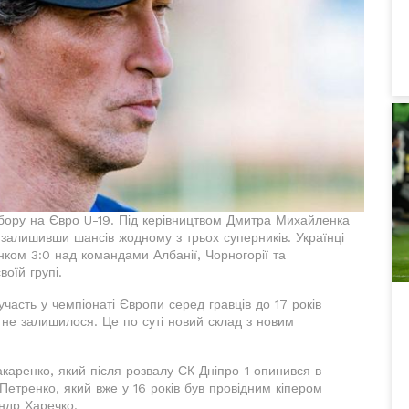
дбору на Євро U-19. Під керівництвом Дмитра Михайленка
залишивши шансів жодному з трьох суперників. Українці
ком 3:0 над командами Албанії, Чорногорії та
оїй групі.
часть у чемпіонаті Європи серед гравців до 17 років
о не залишилося. Це по суті новий склад з новим
аренко, який після розвалу СК Дніпро-1 опинився в
етренко, який вже у 16 років був провідним кіпером
ндр Харечко.