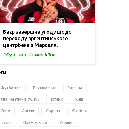
Баєр завершив угоду щодо
переходу аргентинського
центрбека з Марселя.
#
#
#
Футболіст
Іспанія
Бізнес
еги
Футболіст
Півзахисник
Україна
Ліга чемпіонів УЄФА
Іспанія
Київ
Євро
Англія
Європа
Футбол
Італія
Прем'єр-ліга
Українці