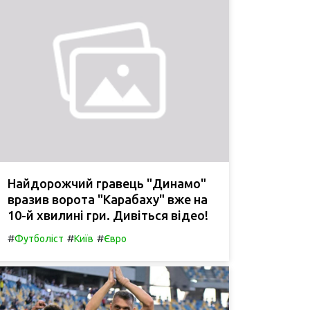
Найдорожчий гравець "Динамо"
вразив ворота "Карабаху" вже на
10-й хвилині гри. Дивіться відео!
#
#
#
Футболіст
Київ
Євро