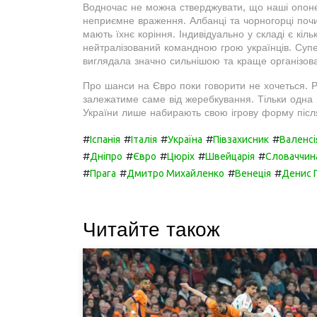
Водночас не можна стверджувати, що наші опоне
неприємне враження. Албанці та чорногорці почин
мають їхнє коріння. Індивідуально у складі є кіль
нейтралізований командною грою українців. Су
виглядала значно сильнішою та краще організов
Про шанси на Євро поки говорити не хочеться. Рі
залежатиме саме від жеребкування. Тільки одна к
України лише набирають свою ігрову форму післ
#
#
#
#
#
Іспанія
Італія
Україна
Півзахисник
Валенсі
#
#
#
#
#
Дніпро
Євро
Цюріх
Швейцарія
Словаччин
#
#
#
#
Прага
Дмитро Михайленко
Венеція
Денис 
Читайте також