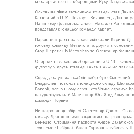
спостерігається і з оборонцями Руху Владисла
Основним лівим захисником команди став Данило
Калюжний з U-19 Шахтаря. Вихованець Дніпра роб
На іншому фланзі змагалися Михайло Решетніков
представляє юнацьку команду Карпат.
Парою центральних захисників стали Кирило Дігт
головну команду Металіста, а другий є основним
Єгор Шерстюк із Металіста та Олександр Фещенк
Опорний півзахисник зберігся ще з U-19 - Олекс
футболу у другій команді Гента в нижчих лігах че
Серед доступних інсайдів вибір був обмежений - 
Владислав Тютюнов з юнацького складу Шахтаря.
Баварії, але в цьому сезоні стабільно отримує і
натуралізували. У Манчестер Юнайтед йому не вда
команди Норвіча.
Не потрапив до збірної Олександр Драган. Свого
галасу. Драган не зміг закріпитися на рівні прім
Венецію. Отримання паспорта Андре Вакалюком і
тож немає і збірної. Євген Гармаш загубився у Ш