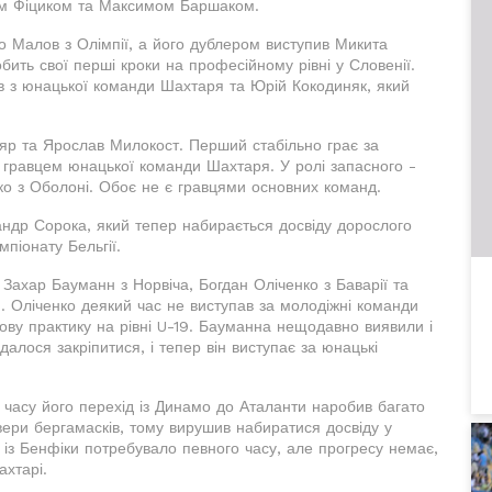
вом Фіциком та Максимом Баршаком.
 Малов з Олімпії, а його дублером виступив Микита
ить свої перші кроки на професійному рівні у Словенії.
 з юнацької команди Шахтаря та Юрій Кокодиняк, який
яр та Ярослав Милокост. Перший стабільно грає за
 гравцем юнацької команди Шахтаря. У ролі запасного -
о з Оболоні. Обоє не є гравцями основних команд.
андр Сорока, який тепер набирається досвіду дорослого
мпіонату Бельгії.
Захар Бауманн з Норвіча, Богдан Оліченко з Баварії та
 Оліченко деякий час не виступав за молодіжні команди
грову практику на рівні U-19. Бауманна нещодавно виявили і
лося закріпитися, і тепер він виступає за юнацькі
 часу його перехід із Динамо до Аталанти наробив багато
авери бергамасків, тому вирушив набиратися досвіду у
з Бенфіки потребувало певного часу, але прогресу немає,
ахтарі.