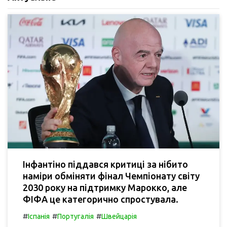
Інфантіно піддався критиці за нібито
наміри обміняти фінал Чемпіонату світу
2030 року на підтримку Марокко, але
ФІФА це категорично спростувала.
#
#
#
Іспанія
Португалія
Швейцарія