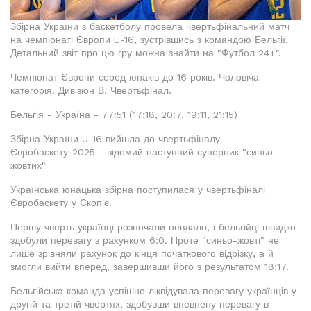
Збірна України з баскетболу провела чвертьфінальний матч
на чемпіонаті Європи U-16, зустрівшись з командою Бельгії.
Детальний звіт про цю гру можна знайти на "Футбол 24+".
Чемпіонат Європи серед юнаків до 16 років. Чоловіча
категорія. Дивізіон В. Чвертьфінал.
Бельгія - Україна - 77:51 (17:18, 20:7, 19:11, 21:15)
Збірна України U-16 вийшла до чвертьфіналу
Євробаскету-2025 - відомий наступний суперник "синьо-
жовтих"
Українська юнацька збірна поступилася у чвертьфіналі
Євробаскету у Скоп'є.
Першу чверть українці розпочали невдало, і бельгійці швидко
здобули перевагу з рахунком 6:0. Проте "синьо-жовті" не
лише зрівняли рахунок до кінця початкового відрізку, а й
змогли вийти вперед, завершивши його з результатом 18:17.
Бельгійська команда успішно ліквідувала перевагу українців у
другій та третій чвертях, здобувши впевнену перевагу в