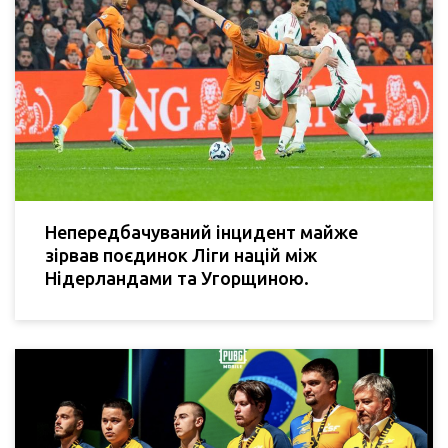
Непередбачуваний інцидент майже
зірвав поєдинок Ліги націй між
Нідерландами та Угорщиною.