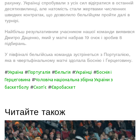
рахунку. Українці спробували з усіх сил відігратися в останній
десятихвилинці, але натомість стали жертвами численних
швидких контратак, що дозволило бельгійцям пройти далі в
турнірі.
Найбільш результативним учасником нашої команди виявився
Дмитро Даценко, який у матчі набрав 19 очок і зробив 8
підбирань.
У півфіналі бельгійська команда зустрінеться з Португалією,
яка в чвертьфінальному матчі здолала Боснію і Герцеговину.
#
#
#
#
#
Україна
Португалія
Бельгія
Українці
Боснія і
#
Герцеговина
Чоловіча національна збірна України з
#
#
баскетболу
Скоп'є
Євробаскет
Читайте також