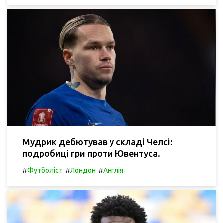
Мудрик дебютував у складі Челсі:
подробиці гри проти Ювентуса.
#
#
#
Футболіст
Лондон
Англія