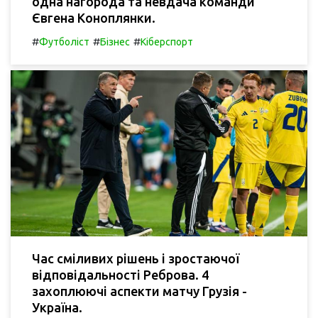
одна нагорода та невдача команди
Євгена Коноплянки.
#
#
#
Футболіст
Бізнес
Кіберспорт
Час сміливих рішень і зростаючої
відповідальності Реброва. 4
захоплюючі аспекти матчу Грузія -
Україна.