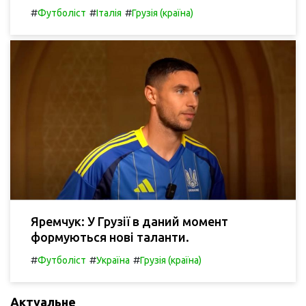
#
#
#
Футболіст
Італія
Грузія (країна)
Яремчук: У Грузії в даний момент
формуються нові таланти.
#
#
#
Футболіст
Україна
Грузія (країна)
Актуальне