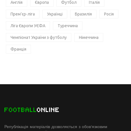
Англія
Європа
Футбол
Італія
Прем'єр-ліга
Українці
Бразилія
Росія
Ліга Європи УЄФА
Туреччина
Чемпіонат України з футболу
Німеччина
Франція
FOOTBALL
ONLINE
Републікація матеріалів дозволяється з обов'язковим