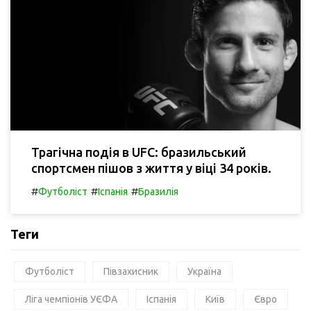
Трагічна подія в UFC: бразильський
спортсмен пішов з життя у віці 34 років.
#
#
#
Футболіст
Іспанія
Бразилія
Теги
Футболіст
Півзахисник
Україна
Ліга чемпіонів УЄФА
Іспанія
Київ
Євро