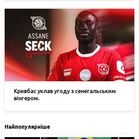
Кривбас уклав угоду з сенегальським
вінгером.
Найпопулярніше