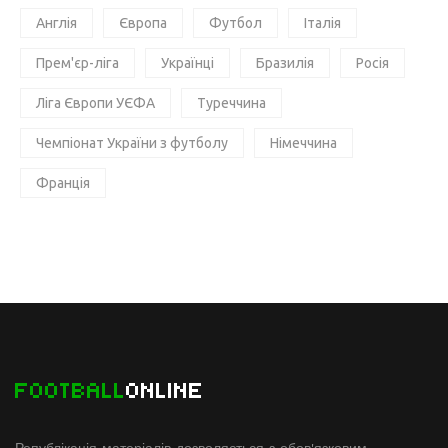
Англія
Європа
Футбол
Італія
Прем'єр-ліга
Українці
Бразилія
Росія
Ліга Європи УЄФА
Туреччина
Чемпіонат України з футболу
Німеччина
Франція
FOOTBALL
ONLINE
Републікація матеріалів дозволяється з обов'язковим