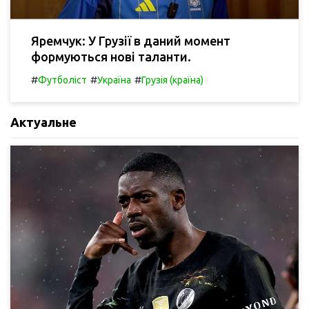
Яремчук: У Грузії в даний момент
формуються нові таланти.
#
#
#
Футболіст
Україна
Грузія (країна)
Актуальне