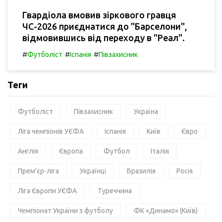
Гвардіола вмовив зіркового гравця
ЧС-2026 приєднатися до "Барселони",
відмовившись від переходу в "Реал".
#
#
#
Футболіст
Іспанія
Півзахисник
Теги
Футболіст
Півзахисник
Україна
Ліга чемпіонів УЄФА
Іспанія
Київ
Євро
Англія
Європа
Футбол
Італія
Прем'єр-ліга
Українці
Бразилія
Росія
Ліга Європи УЄФА
Туреччина
Чемпіонат України з футболу
ФК «Динамо» (Київ)