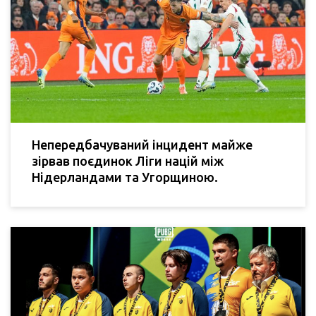
Непередбачуваний інцидент майже
зірвав поєдинок Ліги націй між
Нідерландами та Угорщиною.