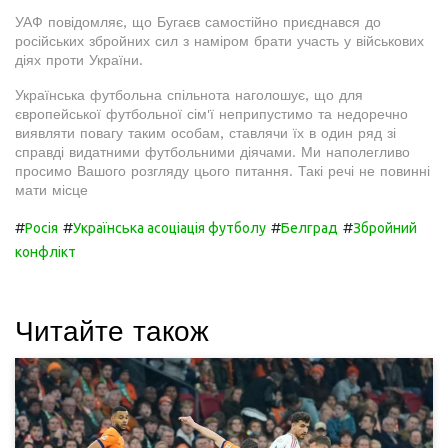
УАФ повідомляє, що Бугаєв самостійно приєднався до
російських збройних сил з наміром брати участь у військових
діях проти України.
Українська футбольна спільнота наголошує, що для
європейської футбольної сім'ї неприпустимо та недоречно
виявляти повагу таким особам, ставлячи їх в один ряд зі
справді видатними футбольними діячами. Ми наполегливо
просимо Вашого розгляду цього питання. Такі речі не повинні
мати місце
#
#
#
#
Росія
Українська асоціація футболу
Белград
Збройний
конфлікт
Читайте також