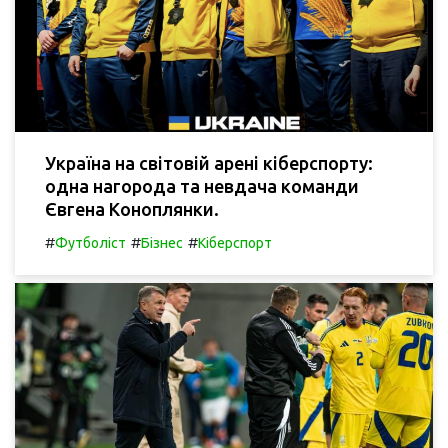
Україна на світовій арені кіберспорту:
одна нагорода та невдача команди
Євгена Коноплянки.
#
#
#
Футболіст
Бізнес
Кіберспорт