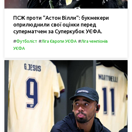
ПСЖ проти "Астон Вілли": букмекери
оприлюднили свої оцінки перед
суперматчем за Суперкубок УЄФА.
#
#
#
Футболіст
Ліга Європи УЄФА
Ліга чемпіонів
УЄФА