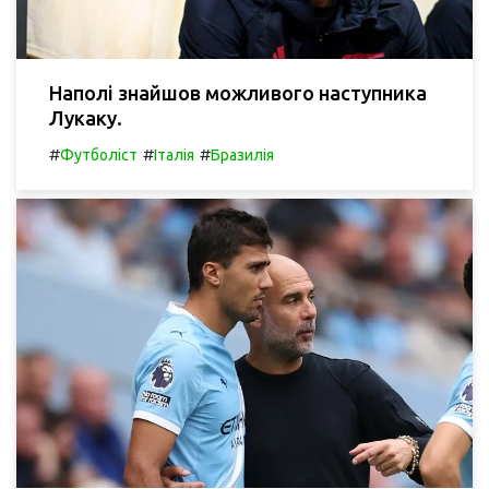
Наполі знайшов можливого наступника
Лукаку.
#
#
#
Футболіст
Італія
Бразилія