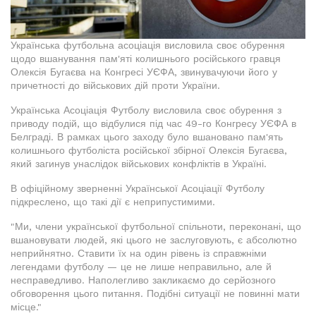
Українська футбольна асоціація висловила своє обурення
щодо вшанування пам'яті колишнього російського гравця
Олексія Бугаєва на Конгресі УЄФА, звинувачуючи його у
причетності до військових дій проти України.
Українська Асоціація Футболу висловила своє обурення з
приводу подій, що відбулися під час 49-го Конгресу УЄФА в
Белграді. В рамках цього заходу було вшановано пам'ять
колишнього футболіста російської збірної Олексія Бугаєва,
який загинув унаслідок військових конфліктів в Україні.
В офіційному зверненні Української Асоціації Футболу
підкреслено, що такі дії є неприпустимими.
"Ми, члени української футбольної спільноти, переконані, що
вшановувати людей, які цього не заслуговують, є абсолютно
неприйнятно. Ставити їх на один рівень із справжніми
легендами футболу — це не лише неправильно, але й
несправедливо. Наполегливо закликаємо до серйозного
обговорення цього питання. Подібні ситуації не повинні мати
місце."