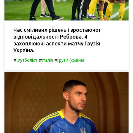
Час сміливих рішень і зростаючої
відповідальності Реброва. 4
захоплюючі аспекти матчу Грузія -
Україна.
#
#
#
Футболіст
Італія
Грузія (країна)