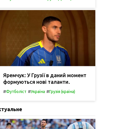
Яремчук: У Грузії в даний момент
формуються нові таланти.
#
#
#
Футболіст
Україна
Грузія (країна)
ктуальне