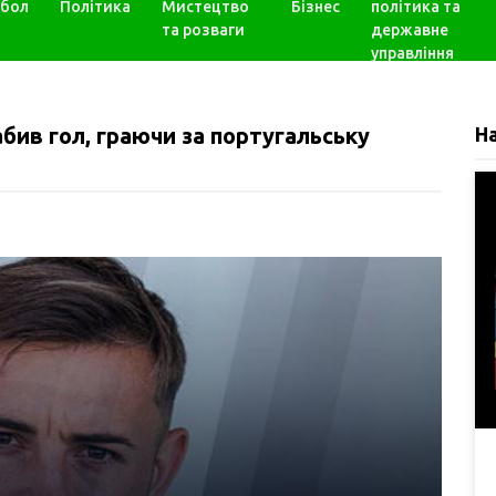
бол
Політика
Мистецтво
Бізнес
політика та
та розваги
державне
управління
бив гол, граючи за португальську
Н