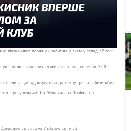
нко відзначився першими забитим м'ячем у складі "Віторії"
уа" на лаві запасних і з'явився на полі лише на 81-й
ка хвилин, щоб адаптуватися до темпу гри та забити м'яч.
ента з рахунком 4:0 і забезпечила собі місце на
, Арканджо на 78-й та Лебенко на 85-й.