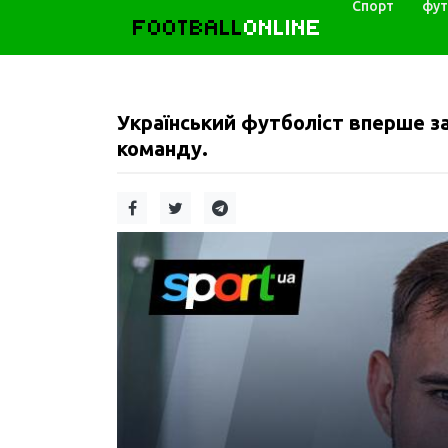
Спорт
фут
FOOTBALL
ONLINE
Український футболіст вперше за
команду.