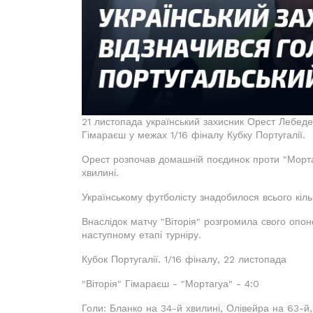
21 листопада український захисник Орест Лебеде
Гімараєш у межах 1/16 фіналу Кубку Португалії.
Орест розпочав домашній поєдинок проти "Мортаг
хвилині.
Українському футболісту знадобилося всього кіль
Внаслідок матчу "Віторія" розгромила свого опон
наступному етапі турніру.
Кубок Португалії. 1/16 фіналу, 22 листопада
"Віторія" Гімараєш - "Мортагуа" - 4:0
Голи: Бланко на 34-й хвилині, Олівейра на 63-й