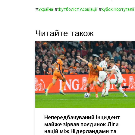
#
#
#
Україна
Футболіст Асоціації
Кубок Португалії
Читайте також
Непередбачуваний інцидент
майже зірвав поєдинок Ліги
націй між Нідерландами та