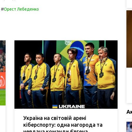
#
Орест Лебеденко
А
Україна на світовій арені
кіберспорту: одна нагорода та
невдача команди Євгена