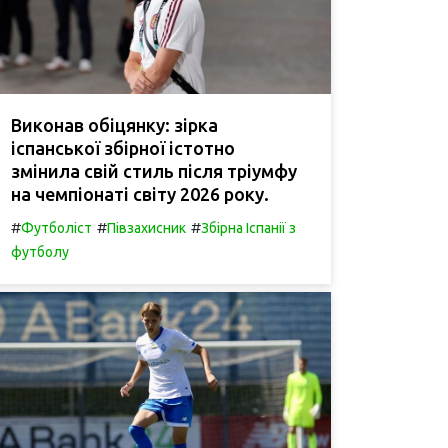
Виконав обіцянку: зірка
іспанської збірної істотно
змінила свій стиль після тріумфу
на чемпіонаті світу 2026 року.
#
#
#
Футболіст
Півзахисник
Збірна Іспанії з
футболу