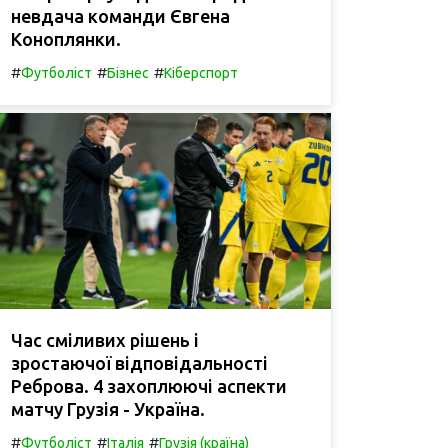
невдача команди Євгена
Коноплянки.
#
#
#
Футболіст
Бізнес
Кіберспорт
Час сміливих рішень і
зростаючої відповідальності
Реброва. 4 захоплюючі аспекти
матчу Грузія - Україна.
#
#
#
Футболіст
Італія
Грузія (країна)