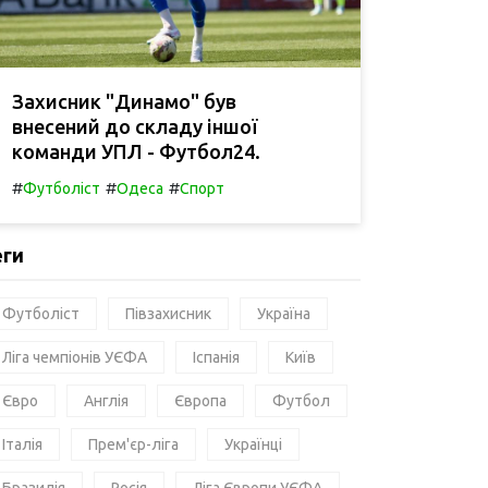
Захисник "Динамо" був
внесений до складу іншої
команди УПЛ - Футбол24.
#
#
#
Футболіст
Одеса
Спорт
еги
Футболіст
Півзахисник
Україна
Ліга чемпіонів УЄФА
Іспанія
Київ
Євро
Англія
Європа
Футбол
Італія
Прем'єр-ліга
Українці