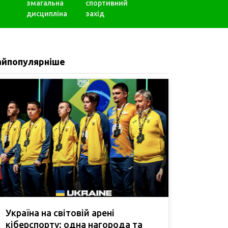
змагальна
спортивний
дисципліна
захід
айпопулярніше
Україна на світовій арені
кіберспорту: одна нагорода та