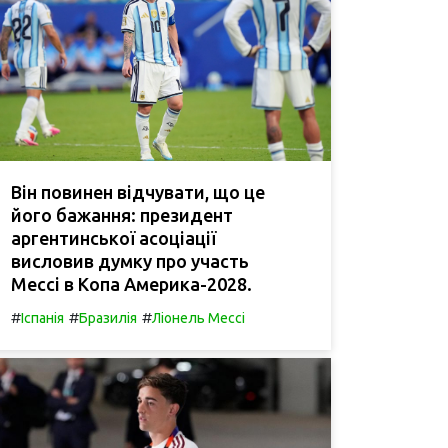
Він повинен відчувати, що це
його бажання: президент
аргентинської асоціації
висловив думку про участь
Мессі в Копа Америка-2028.
#
#
#
Іспанія
Бразилія
Ліонель Мессі