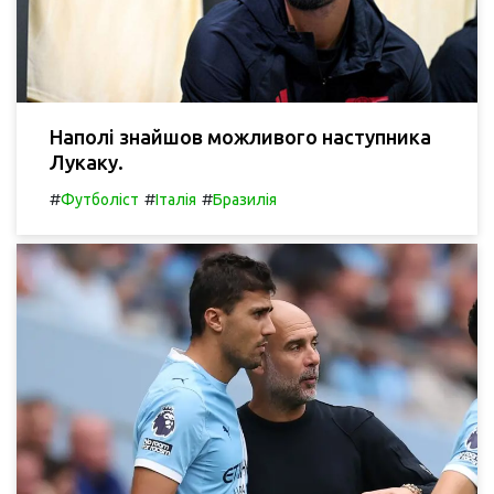
Наполі знайшов можливого наступника
Лукаку.
#
#
#
Футболіст
Італія
Бразилія