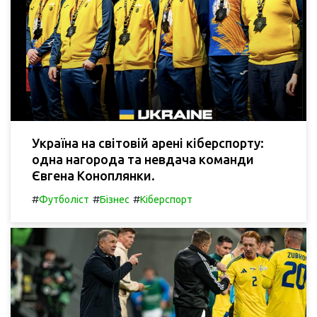
Україна на світовій арені кіберспорту:
одна нагорода та невдача команди
Євгена Коноплянки.
#
#
#
Футболіст
Бізнес
Кіберспорт