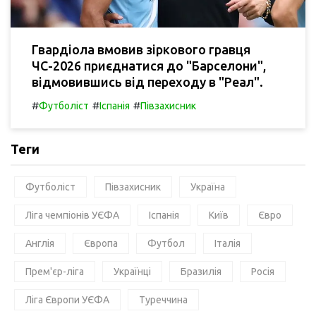
Гвардіола вмовив зіркового гравця
ЧС-2026 приєднатися до "Барселони",
відмовившись від переходу в "Реал".
#
#
#
Футболіст
Іспанія
Півзахисник
Теги
Футболіст
Півзахисник
Україна
Ліга чемпіонів УЄФА
Іспанія
Київ
Євро
Англія
Європа
Футбол
Італія
Прем'єр-ліга
Українці
Бразилія
Росія
Ліга Європи УЄФА
Туреччина