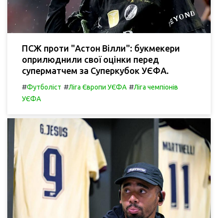
ПСЖ проти "Астон Вілли": букмекери
оприлюднили свої оцінки перед
суперматчем за Суперкубок УЄФА.
#
#
#
Футболіст
Ліга Європи УЄФА
Ліга чемпіонів
УЄФА