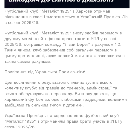
Футбольний клуб "Металіст 1925" з Харкова отримав
підвищення в класі і змагатиметься в Українській Прем'єр-Лізі
в сезоні 2025/26.
Футбольний клуб "Металіст 1925" знову здобув перемогу в
другому матчі плей-офф за право грати в УПЛ у сезоні
2025/26, обігравши команду "Лівий Берег" з рахунком 1:0.
Таким чином, клуб забезпечив собі загальну перемогу в
цьому протистоянні, адже перший матч також завершився з
таким самим рахунком.
Привітання від Української Прем'єр-ліги!
Цей досягнення є результатом спільних зусиль всього
колективу клубу: від гравців до тренерів, адміністрації та
всього обслуговуючого персоналу. Ви знову довели, що
харківський футбол володіє глибокими традиціями, великими
амбіціями та сильним тилом підтримки.
Українська Прем'єр-ліга сердечно вітає футбольний клуб
"Металіст 1925" з отриманням права брати участь в УПЛ у
сезоні 2025/26.