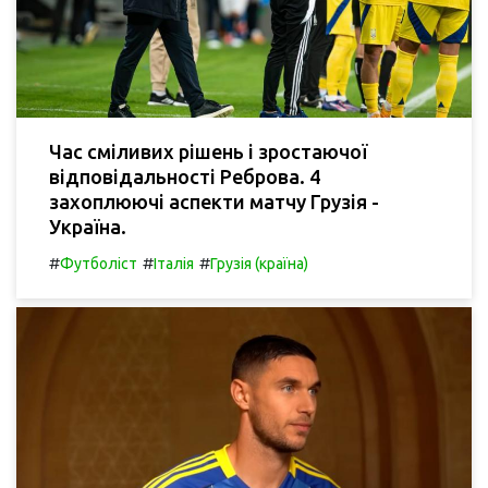
Час сміливих рішень і зростаючої
відповідальності Реброва. 4
захоплюючі аспекти матчу Грузія -
Україна.
#
#
#
Футболіст
Італія
Грузія (країна)