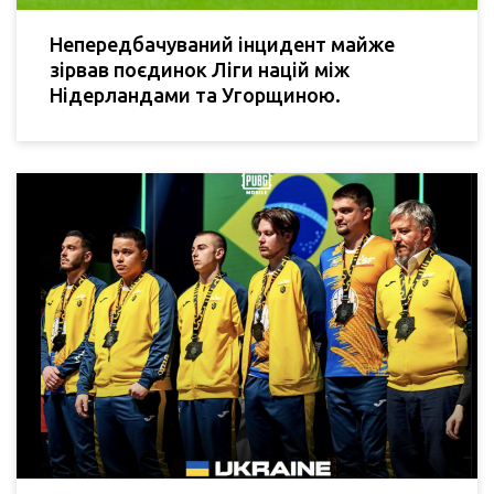
Непередбачуваний інцидент майже
зірвав поєдинок Ліги націй між
Нідерландами та Угорщиною.