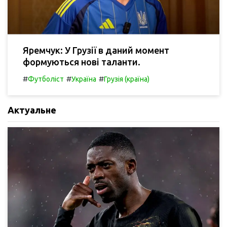
Яремчук: У Грузії в даний момент
формуються нові таланти.
#
#
#
Футболіст
Україна
Грузія (країна)
Актуальне