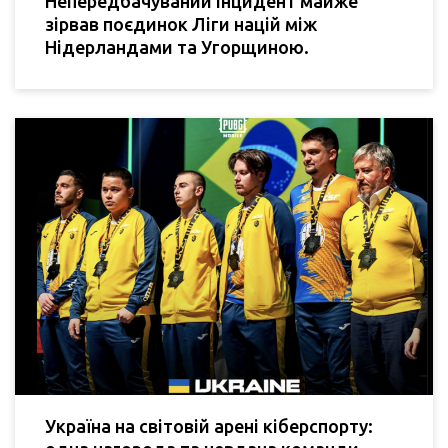
Непередбачуваний інцидент майже
зірвав поєдинок Ліги націй між
Нідерландами та Угорщиною.
Україна на світовій арені кіберспорту: