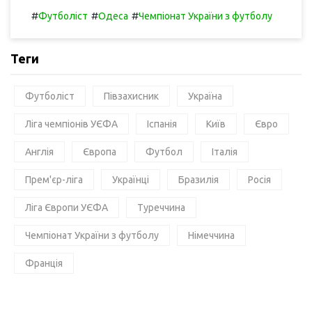
#
#
#
Футболіст
Одеса
Чемпіонат України з футболу
Теги
Футболіст
Півзахисник
Україна
Ліга чемпіонів УЄФА
Іспанія
Київ
Євро
Англія
Європа
Футбол
Італія
Прем'єр-ліга
Українці
Бразилія
Росія
Ліга Європи УЄФА
Туреччина
Чемпіонат України з футболу
Німеччина
Франція