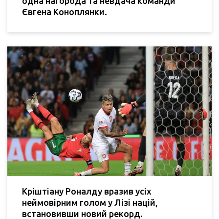
одна нагорода та невдача команди
Євгена Коноплянки.
Кріштіану Роналду вразив усіх
неймовірним голом у Лізі націй,
встановивши новий рекорд.