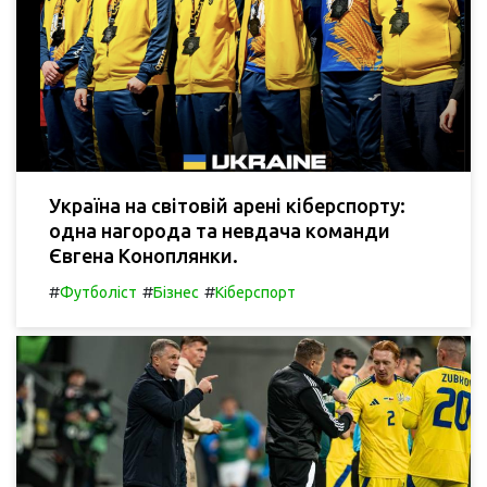
Україна на світовій арені кіберспорту:
одна нагорода та невдача команди
Євгена Коноплянки.
#
#
#
Футболіст
Бізнес
Кіберспорт