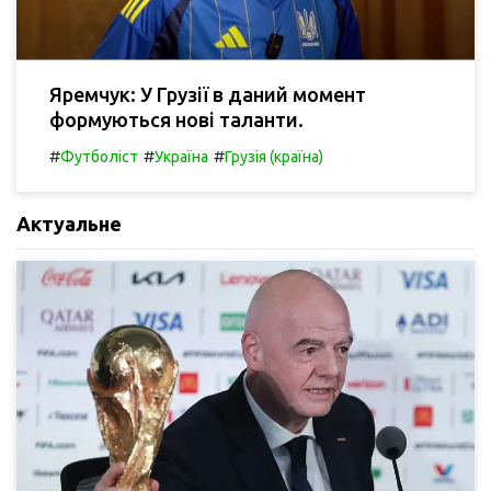
Яремчук: У Грузії в даний момент
формуються нові таланти.
#
#
#
Футболіст
Україна
Грузія (країна)
Актуальне