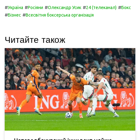
#
#
#
#
#
Україна
Росіяни
Олександр Усик
24 (телеканал)
Бокс
#
#
Бізнес
Всесвітня боксерська організація
Читайте також