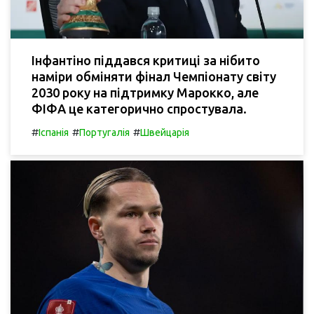
Інфантіно піддався критиці за нібито
наміри обміняти фінал Чемпіонату світу
2030 року на підтримку Марокко, але
ФІФА це категорично спростувала.
#
#
#
Іспанія
Португалія
Швейцарія