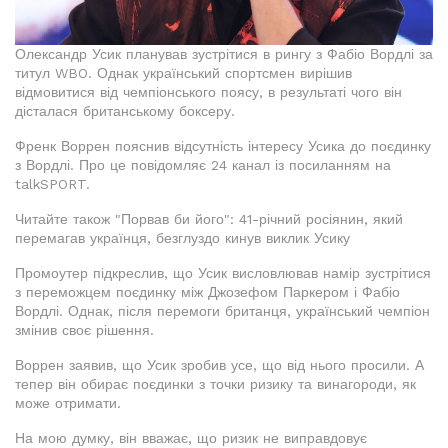
Олександр Усик планував зустрітися в рингу з Фабіо Вордлі за
титул WBO. Однак український спортсмен вирішив
відмовитися від чемпіонського поясу, в результаті чого він
дісталася британському боксеру.
Френк Воррен пояснив відсутність інтересу Усика до поєдинку
з Вордлі. Про це повідомляє 24 канал із посиланням на
talkSPORT.
Читайте також "Порвав би його": 41-річний росіянин, який
перемагав українця, безглуздо кинув виклик Усику
Промоутер підкреслив, що Усик висловлював намір зустрітися
з переможцем поєдинку між Джозефом Паркером і Фабіо
Вордлі. Однак, після перемоги британця, український чемпіон
змінив своє рішення.
Воррен заявив, що Усик зробив усе, що від нього просили. А
тепер він обирає поєдинки з точки ризику та винагороди, як
може отримати.
На мою думку, він вважає, що ризик не виправдовує