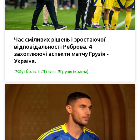
Час сміливих рішень і зростаючої
відповідальності Реброва. 4
захоплюючі аспекти матчу Грузія -
Україна.
#
#
#
Футболіст
Італія
Грузія (країна)