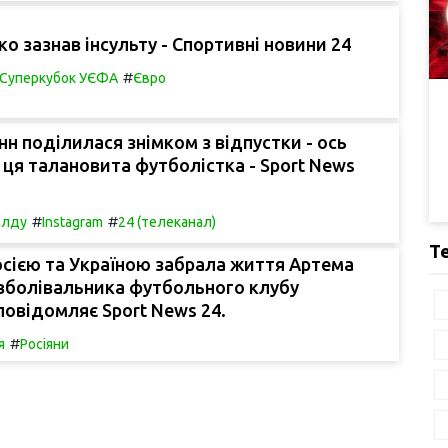
о зазнав інсульту - Спортивні новини 24
#
Суперкубок УЄФА
Євро
н поділилася знімком з відпустки - ось
 ця талановита футболістка - Sport News
#
#
алду
Instagram
24 (телеканал)
Т
осією та Україною забрала життя Артема
 вболівальника футбольного клубу
повідомляє Sport News 24.
#
я
Росіяни