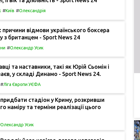
#
#
к
Київ
Олександрія
: причини відмови українського боксера
у з британцем - Sport News 24
#
яни
Олександр Усик
авці та наставники, такі як Юрій Сьомін і
аєв, у складі Динамо - Sport News 24.
#
Ліга Європи УЄФА
 придбати стадіон у Криму, розкривши
го наміру та терміни реалізації цього
#
Олександр Усик