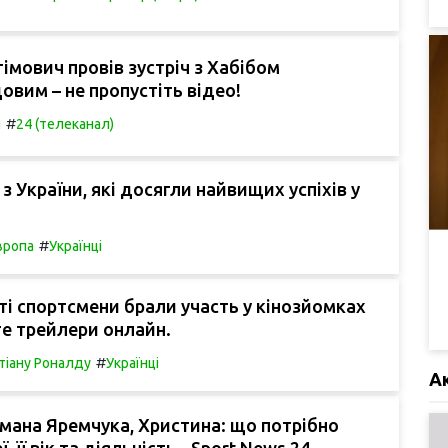
гімович провів зустріч з Хабібом
вим – не пропустіть відео!
#
я
24 (телеканал)
з України, які досягли найвищих успіхів у
#
вропа
Українці
ті спортсмени брали участь у кінозйомках
те трейлери онлайн.
#
тіану Роналду
Українці
А
мана Яремчука, Христина: що потрібно
ї, її вік та діяльність - Sport News 24