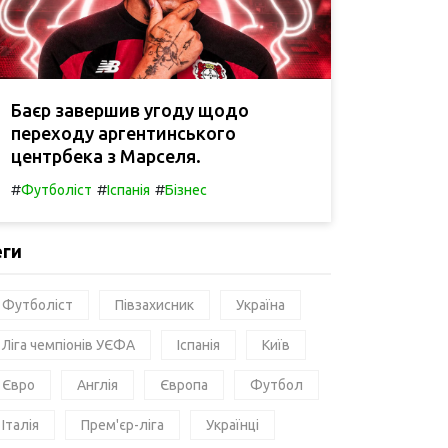
Баєр завершив угоду щодо
переходу аргентинського
центрбека з Марселя.
#
#
#
Футболіст
Іспанія
Бізнес
еги
Футболіст
Півзахисник
Україна
Ліга чемпіонів УЄФА
Іспанія
Київ
Євро
Англія
Європа
Футбол
Італія
Прем'єр-ліга
Українці