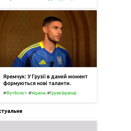
Яремчук: У Грузії в даний момент
формуються нові таланти.
#
#
#
Футболіст
Україна
Грузія (країна)
ктуальне