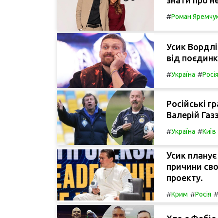
#
Роман Яремчу
Усик Вордлі
від поєдинк
#
#
Україна
Росі
Російські гр
Валерій Газз
#
#
Україна
Київ
Усик планує
причини сво
проекту.
#
#
Крим
Росія