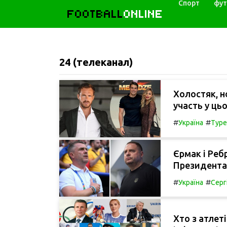
Спорт
фут
FOOTBALL
ONLINE
24 (телеканал)
Холостяк, н
участь у ць
#
#
Україна
Туре
Єрмак і Ребр
Президента 
#
#
Україна
Серг
Хто з атлет