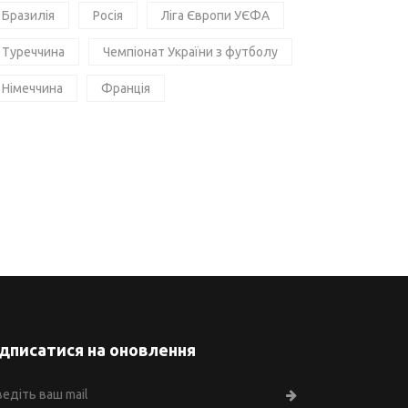
Бразилія
Росія
Ліга Європи УЄФА
Туреччина
Чемпіонат України з футболу
Німеччина
Франція
ідписатися на оновлення