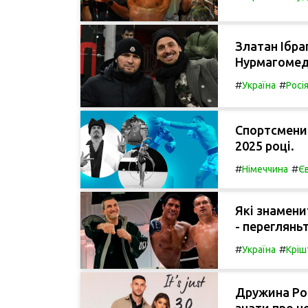
Златан Ібра
Нурмагомедо
#
#
Україна
Росі
Спортсмени 
2025 році.
#
#
Німеччина
Є
Які знамени
- переглянь
#
#
Україна
Кріш
Дружина Ро
знати про не