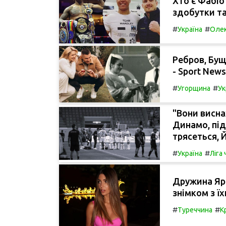
Хто є Фабіо 
здобутки та
#
#
Україна
Олек
Ребров, Бущ
- Sport News
#
#
Угорщина
Ук
"Вони висна
Динамо, пі
трясеться, Й
#
#
Україна
Ліга
Дружина Яр
знімком з їх
#
#
Туреччина
К