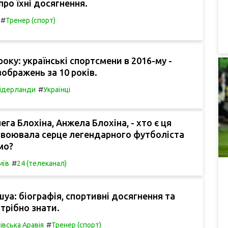
про їхні досягнення.
#
Тренер (спорт)
року: українські спортсмени в 2016-му -
зображень за 10 років.
#
ідерланди
Українці
га Блохіна, Анжела Блохіна, - хто є ця
авоювала серце легендарного футболіста
мо?
#
иїв
24 (телеканал)
уа: біографія, спортивні досягнення та
трібно знати.
#
івська Аравія
Тренер (спорт)