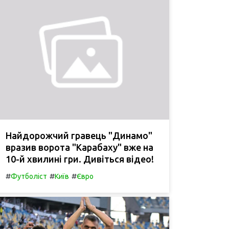
Найдорожчий гравець "Динамо"
вразив ворота "Карабаху" вже на
10-й хвилині гри. Дивіться відео!
#
#
#
Футболіст
Київ
Євро