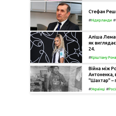
Стефан Решк
#
#
Нідерланди
Аліша Леман
як виглядає
24.
#
Кріштіану Рон
Війна між Р
Антоненка,
"Шахтар" – 
#
#
Українці
Росі