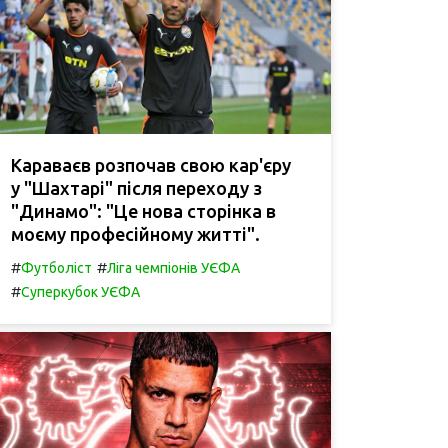
Караваєв розпочав свою кар'єру
у "Шахтарі" після переходу з
"Динамо": "Це нова сторінка в
моєму професійному житті".
#
#
Футболіст
Ліга чемпіонів УЄФА
#
Суперкубок УЄФА