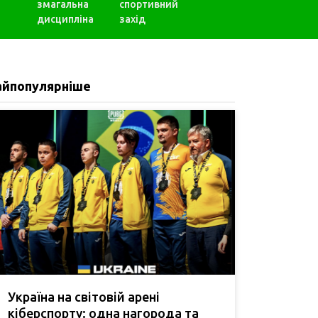
змагальна
спортивний
дисципліна
захід
айпопулярніше
Україна на світовій арені
кіберспорту: одна нагорода та