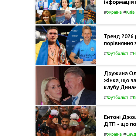
інформація 
#
#
Україна
Київ
Тренд 2026 
порівняння 
#
#
Футболіст
Н
Дружина Оле
жінка, що з
клубу Дина
#
#
Футболіст
К
Ентоні Джош
ДТП - що по
#
#
Україна
Сауд