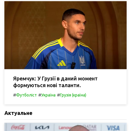
Яремчук: У Грузії в даний момент
формуються нові таланти.
#
#
#
Футболіст
Україна
Грузія (країна)
Актуальне