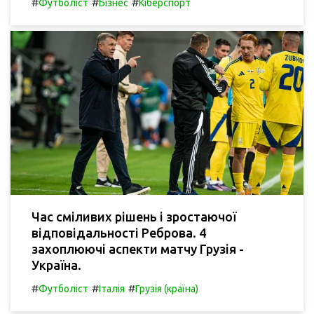
#
#
#
Футболіст
Бізнес
Кіберспорт
Час сміливих рішень і зростаючої
відповідальності Реброва. 4
захоплюючі аспекти матчу Грузія -
Україна.
#
#
#
Футболіст
Італія
Грузія (країна)