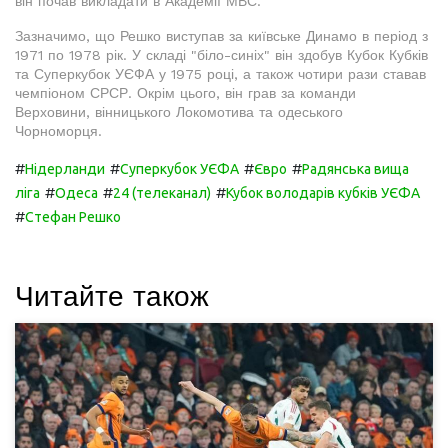
він почав викладати в Академії МВС.
Зазначимо, що Решко виступав за київське Динамо в період з
1971 по 1978 рік. У складі "біло-синіх" він здобув Кубок Кубків
та Суперкубок УЄФА у 1975 році, а також чотири рази ставав
чемпіоном СРСР. Окрім цього, він грав за команди
Верховини, вінницького Локомотива та одеського
Чорноморця.
#
#
#
#
Нідерланди
Суперкубок УЄФА
Євро
Радянська вища
#
#
#
ліга
Одеса
24 (телеканал)
Кубок володарів кубків УЄФА
#
Стефан Решко
Читайте також