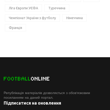
Ліга Європи УЄФА
Туреччина
Чемпіонат України з футболу
Німеччина
Франція
FOOTBALL
ONLINE
Републікація матеріалів дозволяється з обов'язковим
посиланням на даний портал.
Підписатися на оновлення