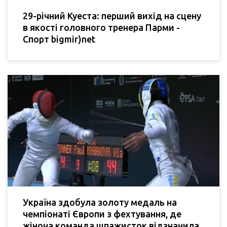
29-річний Куеста: перший вихід на сцену
в якості головного тренера Парми -
Спорт bigmir)net
Україна здобула золоту медаль на
чемпіонаті Європи з фехтування, де
жіноча команда шпажисток відзначила