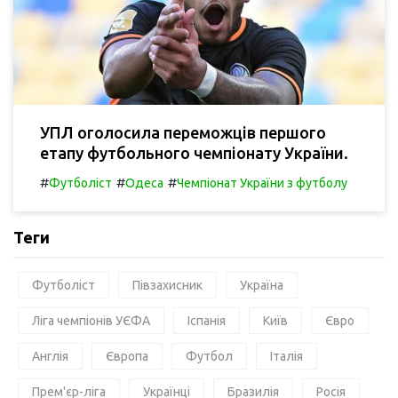
УПЛ оголосила переможців першого
етапу футбольного чемпіонату України.
#
#
#
Футболіст
Одеса
Чемпіонат України з футболу
Теги
Футболіст
Півзахисник
Україна
Ліга чемпіонів УЄФА
Іспанія
Київ
Євро
Англія
Європа
Футбол
Італія
Прем'єр-ліга
Українці
Бразилія
Росія