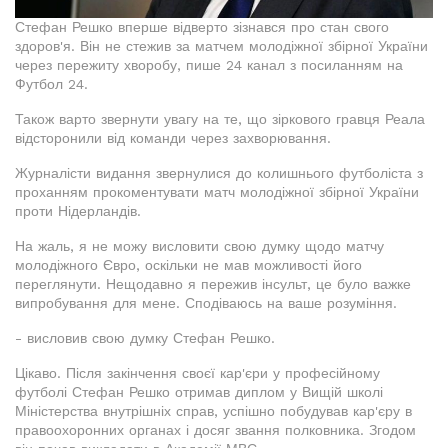
Стефан Решко вперше відверто зізнався про стан свого
здоров'я. Він не стежив за матчем молодіжної збірної України
через пережиту хворобу, пише 24 канал з посиланням на
Футбол 24.
Також варто звернути увагу на те, що зіркового гравця Реала
відсторонили від команди через захворювання.
Журналісти видання звернулися до колишнього футболіста з
проханням прокоментувати матч молодіжної збірної України
проти Нідерландів.
На жаль, я не можу висловити свою думку щодо матчу
молодіжного Євро, оскільки не мав можливості його
переглянути. Нещодавно я пережив інсульт, це було важке
випробування для мене. Сподіваюсь на ваше розуміння.
- висловив свою думку Стефан Решко.
Цікаво. Після закінчення своєї кар'єри у професійному
футболі Стефан Решко отримав диплом у Вищій школі
Міністерства внутрішніх справ, успішно побудував кар'єру в
правоохоронних органах і досяг звання полковника. Згодом