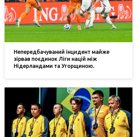
Непередбачуваний інцидент майже
зірвав поєдинок Ліги націй між
Нідерландами та Угорщиною.