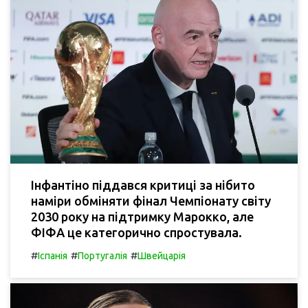
Інфантіно піддався критиці за нібито
наміри обміняти фінал Чемпіонату світу
2030 року на підтримку Марокко, але
ФІФА це категорично спростувала.
#
#
#
Іспанія
Португалія
Швейцарія