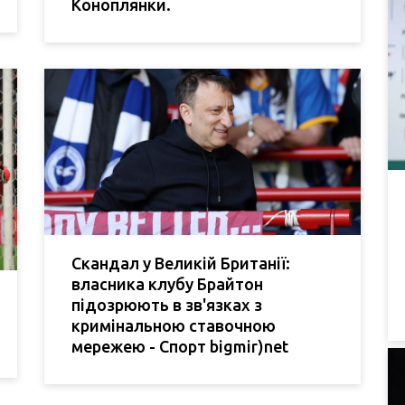
Коноплянки.
Скандал у Великій Британії:
власника клубу Брайтон
підозрюють в зв'язках з
кримінальною ставочною
мережею - Спорт bigmir)net