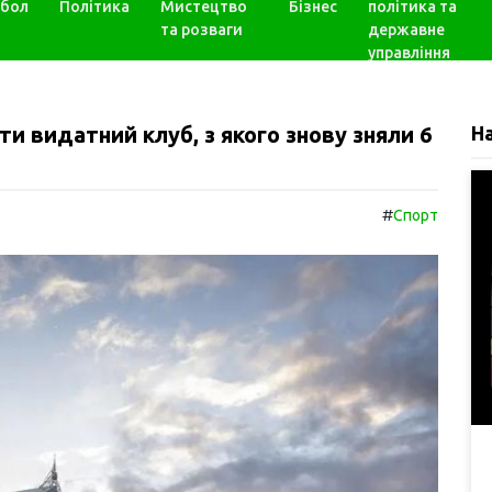
бол
Політика
Мистецтво
Бізнес
політика та
та розваги
державне
управління
ти видатний клуб, з якого знову зняли 6
Н
#
Спорт