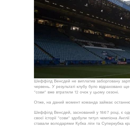
Шеффілд Венсдей не виплатив заборговану зарпла
червень. У результаті клубу було відраховано щ
"сови" вже втратили 12 очок у цьому сезоні.
Отже, на даний момент команда займає останню п
Шеффілд Венсдей, заснований у 1867 році, є одн
своєї історії "сови" здобули титул чемпіона Англі
ставали володарями Кубка ліги та Суперкубка кр