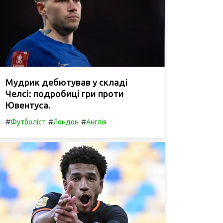
Мудрик дебютував у складі
Челсі: подробиці гри проти
Ювентуса.
#
#
#
Футболіст
Лондон
Англія