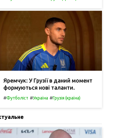
Яремчук: У Грузії в даний момент
формуються нові таланти.
#
#
#
Футболіст
Україна
Грузія (країна)
ктуальне