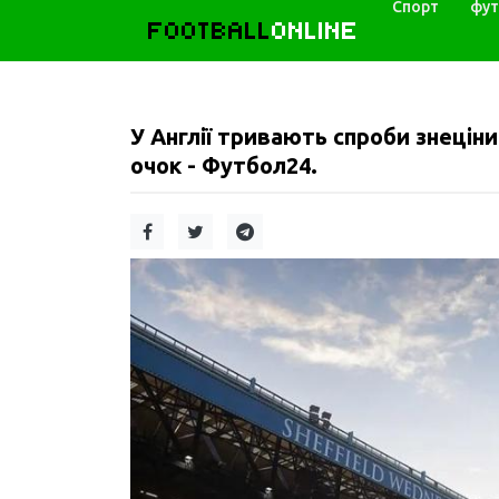
Спорт
фут
FOOTBALL
ONLINE
У Англії тривають спроби знеціни
очок - Футбол24.