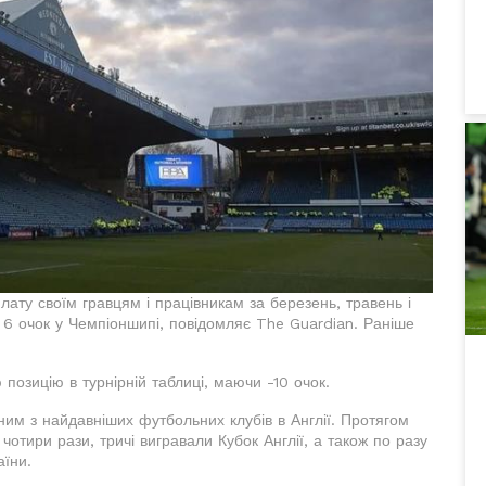
ту своїм гравцям і працівникам за березень, травень і
е 6 очок у Чемпіоншипі, повідомляє The Guardian. Раніше
озицію в турнірній таблиці, маючи -10 очок.
им з найдавніших футбольних клубів в Англії. Протягом
ї чотири рази, тричі вигравали Кубок Англії, а також по разу
аїни.