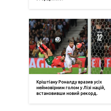
Кріштіану Роналду вразив усіх
неймовірним голом у Лізі націй,
встановивши новий рекорд.