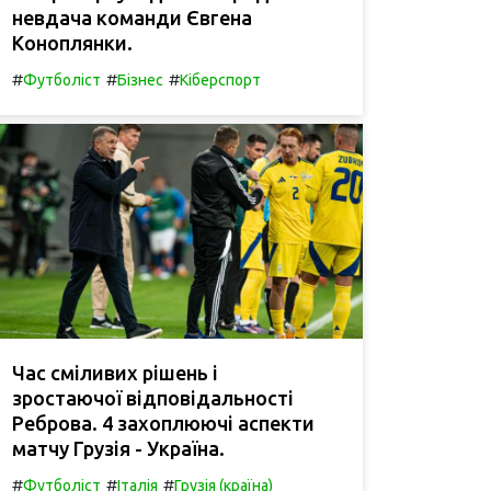
невдача команди Євгена
Коноплянки.
#
#
#
Футболіст
Бізнес
Кіберспорт
Час сміливих рішень і
зростаючої відповідальності
Реброва. 4 захоплюючі аспекти
матчу Грузія - Україна.
#
#
#
Футболіст
Італія
Грузія (країна)