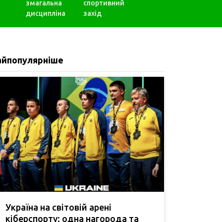
змагальна
спортивний
дисципліна
захід
айпопулярніше
Україна на світовій арені
кіберспорту: одна нагорода та