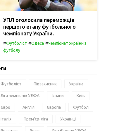
УПЛ оголосила переможців
першого етапу футбольного
чемпіонату України.
#
#
#
Футболіст
Одеса
Чемпіонат України з
футболу
еги
Футболіст
Півзахисник
Україна
Ліга чемпіонів УЄФА
Іспанія
Київ
Євро
Англія
Європа
Футбол
Італія
Прем'єр-ліга
Українці
Бразилія
Росія
Ліга Європи УЄФА