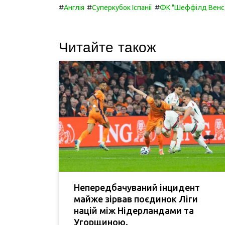
#
#
#
Англія
Суперкубок Іспанії
ФК "Шеффілд Венс
Читайте також
Непередбачуваний інцидент
майже зірвав поєдинок Ліги
націй між Нідерландами та
Угорщиною.