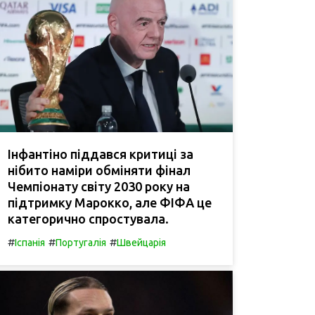
Інфантіно піддався критиці за
нібито наміри обміняти фінал
Чемпіонату світу 2030 року на
підтримку Марокко, але ФІФА це
категорично спростувала.
#
#
#
Іспанія
Португалія
Швейцарія