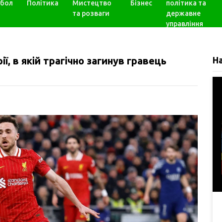
бол
Політика
Мистецтво
Бізнес
політика та
та розваги
державне
управління
ії, в якій трагічно загинув гравець
Н