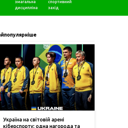
змагальна
спортивний
дисципліна
захід
айпопулярніше
Україна на світовій арені
кіберспорту: одна нагорода та