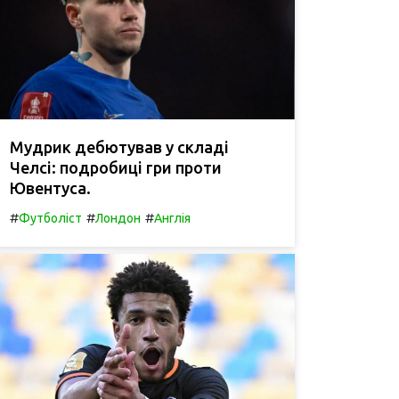
Мудрик дебютував у складі
Челсі: подробиці гри проти
Ювентуса.
#
#
#
Футболіст
Лондон
Англія