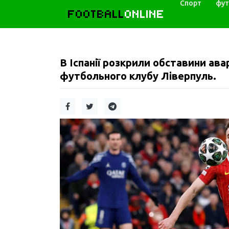
Спорт
фут
FOOTBALL
ONLINE
В Іспанії розкрили обставини авар
футбольного клубу Ліверпуль.