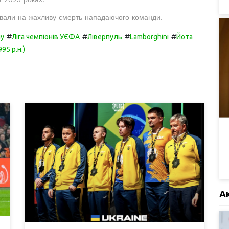
ували на жахливу смерть нападаючого команди.
#
#
#
#
лу
Ліга чемпіонів УЄФА
Ліверпуль
Lamborghini
Йота
95 р.н.)
А