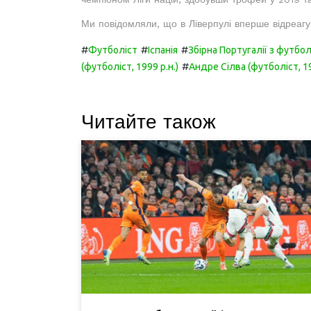
Ми повідомляли, що в Ліверпулі вперше відреаг
#
#
#
Футболіст
Іспанія
Збірна Португалії з футбо
#
(футболіст, 1999 р.н.)
Андре Сілва (футболіст, 19
Читайте також