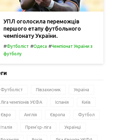
УПЛ оголосила переможців
першого етапу футбольного
чемпіонату України.
#
#
#
Футболіст
Одеса
Чемпіонат України з
футболу
еги
Футболіст
Півзахисник
Україна
Ліга чемпіонів УЄФА
Іспанія
Київ
Євро
Англія
Європа
Футбол
Італія
Прем'єр-ліга
Українці
Бразилія
Росія
Ліга Європи УЄФА