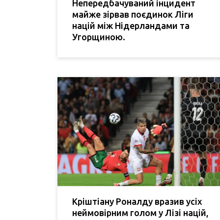
Непередбачуваний інцидент
майже зірвав поєдинок Ліги
націй між Нідерландами та
Угорщиною.
Кріштіану Роналду вразив усіх
неймовірним голом у Лізі націй,