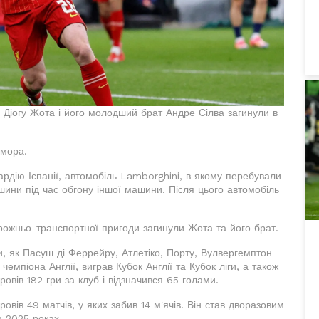
у Діогу Жота і його молодший брат Андре Сілва загинули в
амора.
рдію Іспанії, автомобіль Lamborghini, в якому перебували
 шини під час обгону іншої машини. Після цього автомобіль
орожньо-транспортної пригоди загинули Жота та його брат.
и, як Пасуш ді Феррейру, Атлетіко, Порту, Вулвергемптон
 чемпіона Англії, виграв Кубок Англії та Кубок ліги, а також
ровів 182 гри за клуб і відзначився 65 голами.
овів 49 матчів, у яких забив 14 м'ячів. Він став дворазовим
а 2025 роках.