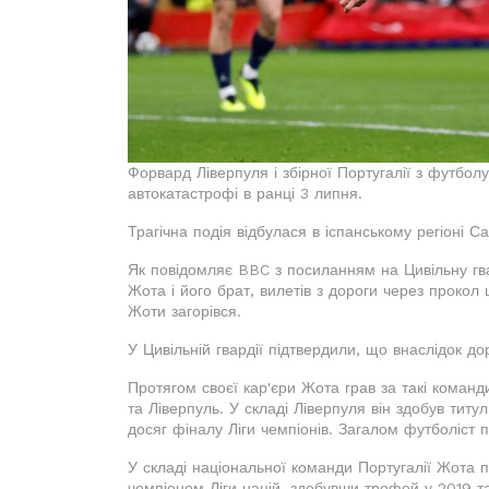
Форвард Ліверпуля і збірної Португалії з футбол
автокатастрофі в ранці 3 липня.
Трагічна подія відбулася в іспанському регіоні С
Як повідомляє BBC з посиланням на Цивільну гва
Жота і його брат, вилетів з дороги через прокол
Жоти загорівся.
У Цивільній гвардії підтвердили, що внаслідок д
Протягом своєї кар'єри Жота грав за такі команд
та Ліверпуль. У складі Ліверпуля він здобув титул
досяг фіналу Ліги чемпіонів. Загалом футболіст п
У складі національної команди Португалії Жота пр
чемпіоном Ліги націй, здобувши трофей у 2019 т