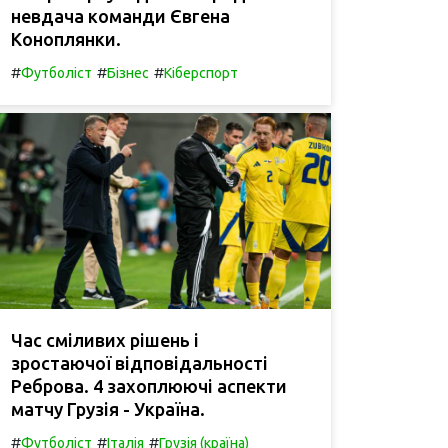
невдача команди Євгена
Коноплянки.
#
#
#
Футболіст
Бізнес
Кіберспорт
Час сміливих рішень і
зростаючої відповідальності
Реброва. 4 захоплюючі аспекти
матчу Грузія - Україна.
#
#
#
Футболіст
Італія
Грузія (країна)