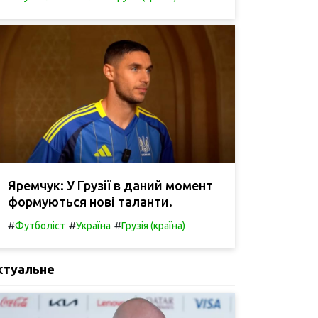
Яремчук: У Грузії в даний момент
формуються нові таланти.
#
#
#
Футболіст
Україна
Грузія (країна)
ктуальне