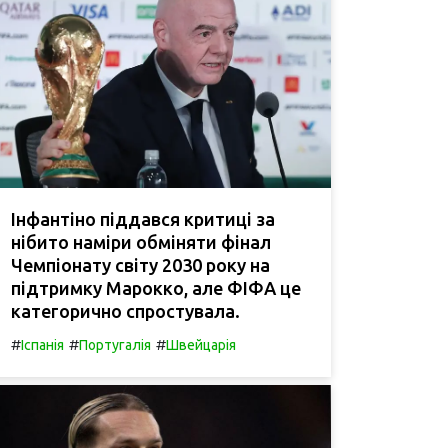
Інфантіно піддався критиці за
нібито наміри обміняти фінал
Чемпіонату світу 2030 року на
підтримку Марокко, але ФІФА це
категорично спростувала.
#
#
#
Іспанія
Португалія
Швейцарія