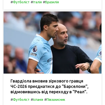
#
#
#
Футболіст
Італія
Бразилія
Гвардіола вмовив зіркового гравця
ЧС-2026 приєднатися до "Барселони",
відмовившись від переходу в "Реал".
#
#
#
Футболіст
Іспанія
Півзахисник