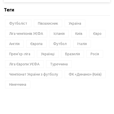
Теги
Футболіст
Півзахисник
Україна
Ліга чемпіонів УЄФА
Іспанія
Київ
Євро
Англія
Європа
Футбол
Італія
Прем'єр-ліга
Українці
Бразилія
Росія
Ліга Європи УЄФА
Туреччина
Чемпіонат України з футболу
ФК «Динамо» (Київ)
Німеччина