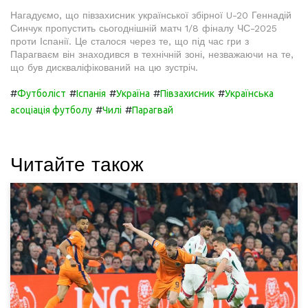
Нагадуємо, що півзахисник української збірної U-20 Геннадій
Синчук пропустить сьогоднішній матч 1/8 фіналу ЧС-2025
проти Іспанії. Це сталося через те, що під час гри з
Парагваєм він знаходився в технічній зоні, незважаючи на те,
що був дискваліфікований на цю зустріч.
#
#
#
#
#
Футболіст
Іспанія
Україна
Півзахисник
Українська
#
#
асоціація футболу
Чилі
Парагвай
Читайте також