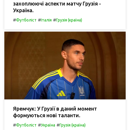
захоплюючі аспекти матчу Грузія -
Україна.
#
#
#
Футболіст
Італія
Грузія (країна)
Яремчук: У Грузії в даний момент
формуються нові таланти.
#
#
#
Футболіст
Україна
Грузія (країна)