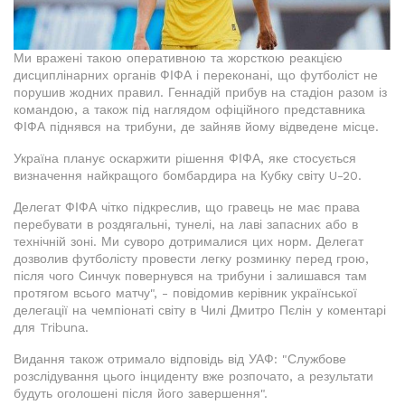
Ми вражені такою оперативною та жорсткою реакцією
дисциплінарних органів ФІФА і переконані, що футболіст не
порушив жодних правил. Геннадій прибув на стадіон разом із
командою, а також під наглядом офіційного представника
ФІФА піднявся на трибуни, де зайняв йому відведене місце.
Україна планує оскаржити рішення ФІФА, яке стосується
визначення найкращого бомбардира на Кубку світу U-20.
Делегат ФІФА чітко підкреслив, що гравець не має права
перебувати в роздягальні, тунелі, на лаві запасних або в
технічній зоні. Ми суворо дотрималися цих норм. Делегат
дозволив футболісту провести легку розминку перед грою,
після чого Синчук повернувся на трибуни і залишався там
протягом всього матчу", - повідомив керівник української
делегації на чемпіонаті світу в Чилі Дмитро Пєлін у коментарі
для Tribuna.
Видання також отримало відповідь від УАФ: "Службове
розслідування цього інциденту вже розпочато, а результати
будуть оголошені після його завершення".