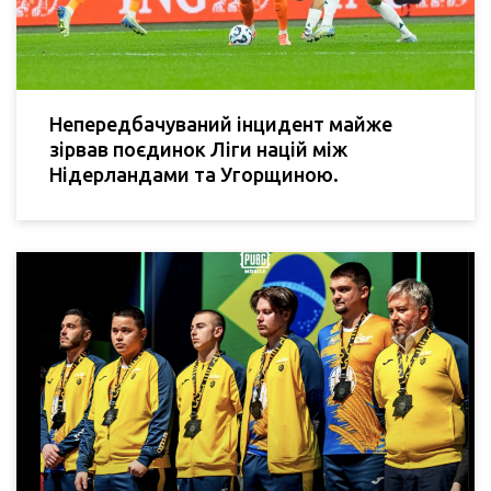
Непередбачуваний інцидент майже
зірвав поєдинок Ліги націй між
Нідерландами та Угорщиною.