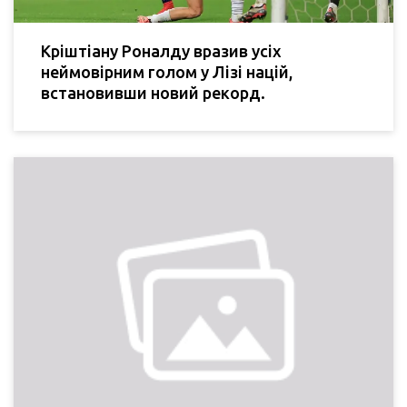
Кріштіану Роналду вразив усіх
неймовірним голом у Лізі націй,
встановивши новий рекорд.