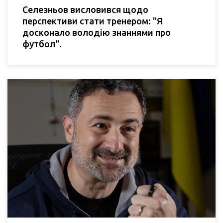
Селезньов висловився щодо
перспективи стати тренером: "Я
досконало володію знаннями про
футбол".