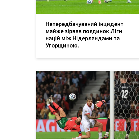
Непередбачуваний інцидент
майже зірвав поєдинок Ліги
націй між Нідерландами та
Угорщиною.