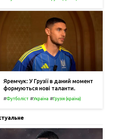
Яремчук: У Грузії в даний момент
формуються нові таланти.
#
#
#
Футболіст
Україна
Грузія (країна)
ктуальне