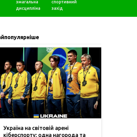
змагальна
спортивний
дисципліна
захід
айпопулярніше
Україна на світовій арені
кіберспорту: одна нагорода та