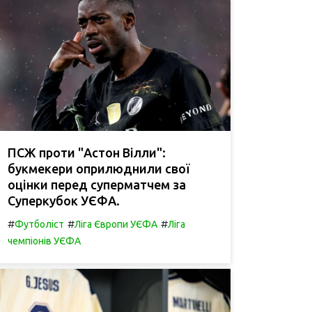
ПСЖ проти "Астон Вілли":
букмекери оприлюднили свої
оцінки перед суперматчем за
Суперкубок УЄФА.
#
#
#
Футболіст
Ліга Європи УЄФА
Ліга
чемпіонів УЄФА