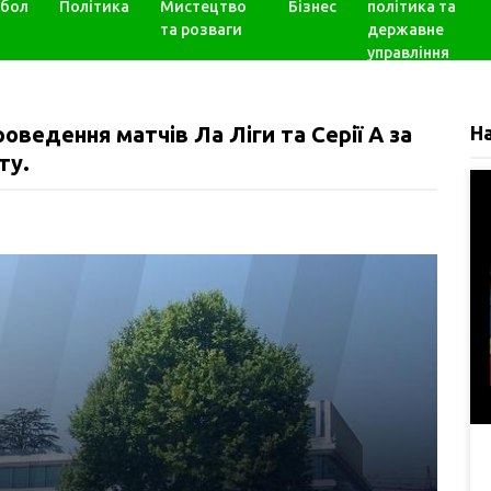
бол
Політика
Мистецтво
Бізнес
політика та
та розваги
державне
управління
оведення матчів Ла Ліги та Серії A за
Н
ту.