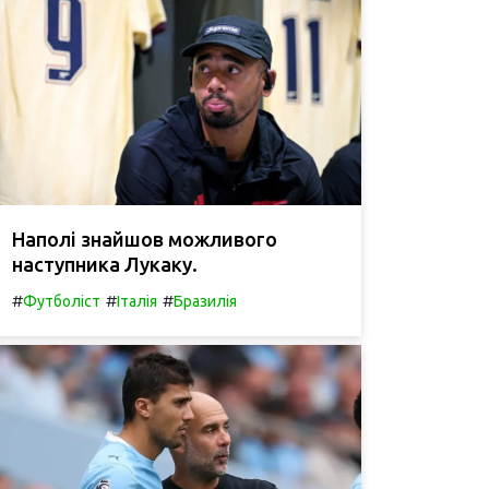
Наполі знайшов можливого
наступника Лукаку.
#
#
#
Футболіст
Італія
Бразилія