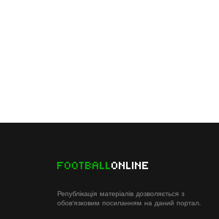
FOOTBALL
ONLINE
Републікація матеріалів дозволяється з
обов'язковим посиланням на даний портал.