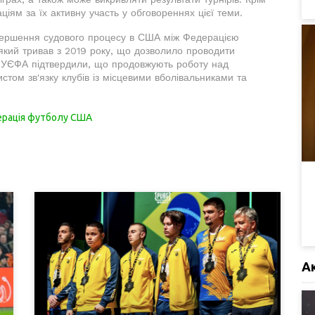
ціям за їх активну участь у обговореннях цієї теми.
вершення судового процесу в США між Федерацією
кий тривав з 2019 року, що дозволило проводити
 В УЄФА підтвердили, що продовжують роботу над
истом зв'язку клубів із місцевими вболівальниками та
рація футболу США
А