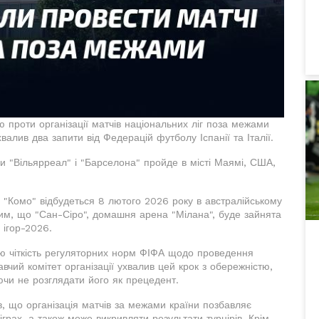
 проти організації матчів національних ліг поза межами
ухвалив два запити від Федерацій футболу Іспанії та Італії.
ми "Вільярреал" і "Барселона" пройде в місті Маямі, США,
 і "Комо" відбудеться 8 лютого 2026 року в австралійському
тим, що "Сан-Сіро", домашня арена "Мілана", буде зайнята
 ігор-2026.
 чіткість регуляторних норм ФІФА щодо проведення
вчий комітет організації ухвалив цей крок з обережністю,
ючи не розглядати його як прецедент.
 що організація матчів за межами країни позбавляє
грах, а також може викривляти результати турнірів. Крім