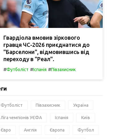
Гвардіола вмовив зіркового
гравця ЧС-2026 приєднатися до
"Барселони", відмовившись від
переходу в "Реал".
#
#
#
Футболіст
Іспанія
Півзахисник
еги
Футболіст
Півзахисник
Україна
Ліга чемпіонів УЄФА
Іспанія
Київ
Євро
Англія
Європа
Футбол