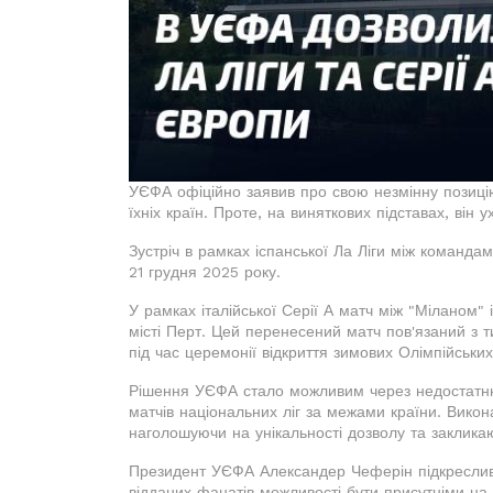
УЄФА офіційно заявив про свою незмінну позицію
їхніх країн. Проте, на виняткових підставах, він 
Зустріч в рамках іспанської Ла Ліги між команда
21 грудня 2025 року.
У рамках італійської Серії А матч між "Міланом"
місті Перт. Цей перенесений матч пов'язаний з 
під час церемонії відкриття зимових Олімпійських
Рішення УЄФА стало можливим через недостатню
матчів національних ліг за межами країни. Викона
наголошуючи на унікальності дозволу та заклика
Президент УЄФА Александер Чеферін підкреслив,
відданих фанатів можливості бути присутніми на і