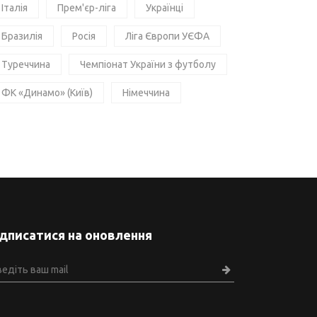
Італія
Прем'єр-ліга
Українці
Бразилія
Росія
Ліга Європи УЄФА
Туреччина
Чемпіонат України з футболу
ФК «Динамо» (Київ)
Німеччина
ідписатися на оновлення