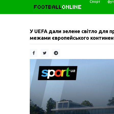
Спорт
фут
FOOTBALL
ONLINE
У UEFA дали зелене світло для пр
межами європейського континен