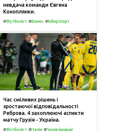
невдача команди Євгена
Коноплянки.
#
#
#
Футболіст
Бізнес
Кіберспорт
Час сміливих рішень і
зростаючої відповідальності
Реброва. 4 захоплюючі аспекти
матчу Грузія - Україна.
#
#
#
Футболіст
Італія
Грузія (країна)