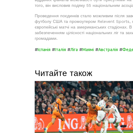
того, він висловив подяку 55 національним асоціа
Проведення поєдинків стало можливим після за
футболу США та промоутером Relevent Sports, я
європейські матчі на американських стадіонах.
забезпеченням цілісності національних ліг та зах
громадами.
#
#
#
#
#
#
Іспанія
Італія
Ліга
Маямі
Австралія
Феде
Читайте також