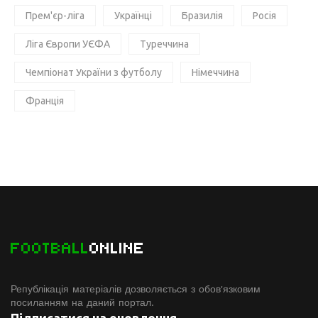
Прем'єр-ліга
Українці
Бразилія
Росія
Ліга Європи УЄФА
Туреччина
Чемпіонат України з футболу
Німеччина
Франція
FOOTBALL
ONLINE
Републікація матеріалів дозволяється з обов'язковим
посиланням на даний портал.
Підписатися на оновлення