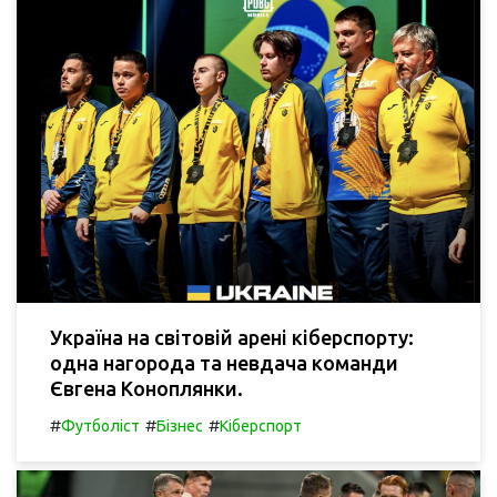
Україна на світовій арені кіберспорту:
одна нагорода та невдача команди
Євгена Коноплянки.
#
#
#
Футболіст
Бізнес
Кіберспорт