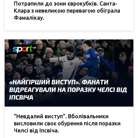
Потрапили до зони єврокубків. Санта-
Клара з невеликою перевагою обіграла
Фамалікау.
"Невдалий виступ". Вболівальники
висловили своє обурення після поразки
Челсі від Іпсвіча.