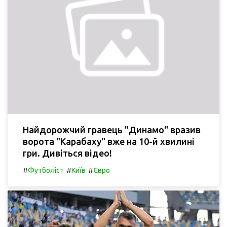
Найдорожчий гравець "Динамо" вразив
ворота "Карабаху" вже на 10-й хвилині
гри. Дивіться відео!
#
#
#
Футболіст
Київ
Євро