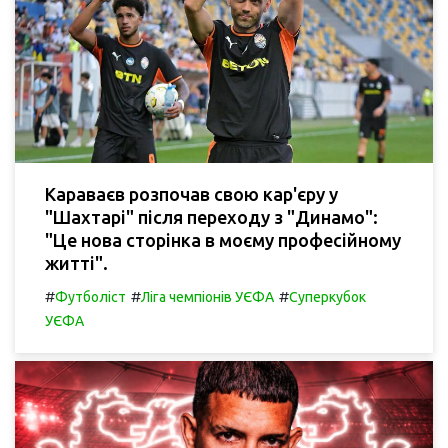
Караваєв розпочав свою кар'єру у
"Шахтарі" після переходу з "Динамо":
"Це нова сторінка в моєму професійному
житті".
#
#
#
Футболіст
Ліга чемпіонів УЄФА
Суперкубок
УЄФА