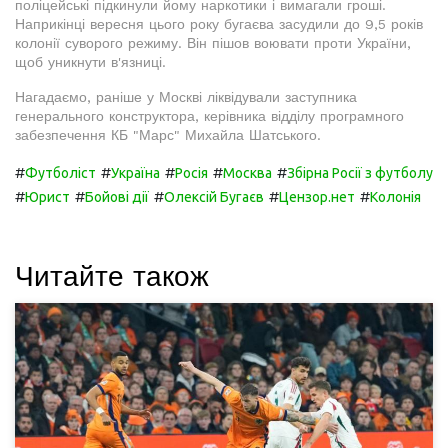
поліцейські підкинули йому наркотики і вимагали гроші.
Наприкінці вересня цього року бугаєва засудили до 9,5 років
колонії суворого режиму. Він пішов воювати проти України,
щоб уникнути в'язниці.
Нагадаємо, раніше у Москві ліквідували заступника
генерального конструктора, керівника відділу програмного
забезпечення КБ "Марс" Михайла Шатського.
#
#
#
#
#
Футболіст
Україна
Росія
Москва
Збірна Росії з футболу
#
#
#
#
#
Юрист
Бойові дії
Олексій Бугаєв
Цензор.нет
Колонія
Читайте також