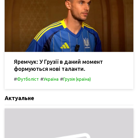
Яремчук: У Грузії в даний момент
формуються нові таланти.
#
#
#
Футболіст
Україна
Грузія (країна)
Актуальне