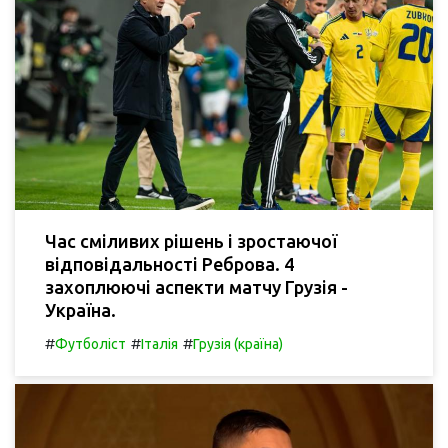
Час сміливих рішень і зростаючої
відповідальності Реброва. 4
захоплюючі аспекти матчу Грузія -
Україна.
#
#
#
Футболіст
Італія
Грузія (країна)