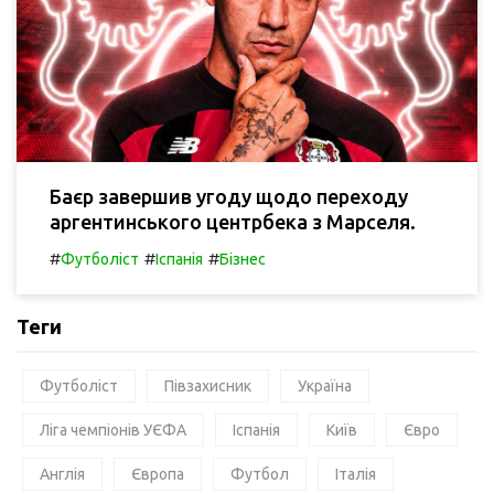
Баєр завершив угоду щодо переходу
аргентинського центрбека з Марселя.
#
#
#
Футболіст
Іспанія
Бізнес
Теги
Футболіст
Півзахисник
Україна
Ліга чемпіонів УЄФА
Іспанія
Київ
Євро
Англія
Європа
Футбол
Італія