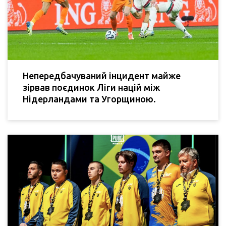
Непередбачуваний інцидент майже
зірвав поєдинок Ліги націй між
Нідерландами та Угорщиною.