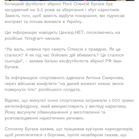
Колишній футболіст збірної Росії Олексій Бугаєв був
засуджений на 9,5 років за зберігання і збут наркотиків.
Замість того, щоб замість відбути покарання, він підписав
контракт та поїхав воювати в Україну.
Цю інформацію наводить Цензор.НЕТ, посилаючись на
російські Telegram-канали.
"На жаль, новина про смерть Олексія є правдою. Як це
сталося? А як під час бойових дій вбивають? Це сталося
сьогодні", - заявив батько ексфутболіста збірної РФ Іван
Бугаєв.
За інформацією спортивного адвоката Антона Смирнова,
через військові конфлікти "на даний момент немає змоги
повернути тіло" російського солдата.
Відомо, що минулої осені спортсмена затримали з 500 грами
метилефедрону, який використовують у вигляді наркотика.
Йому висунули обвинувачення у виготовленні та
розповсюдженні наркотичних речовин.
Спочатку Бугаєв заявив, що працював кур'єром наркодилерів,
щоб розплатитися з боргами, проте незабаром сказав, що