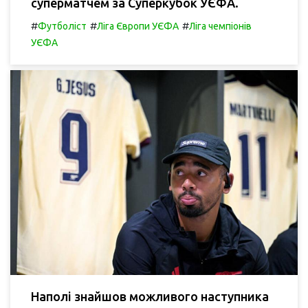
суперматчем за Суперкубок УЄФА.
#
#
#
Футболіст
Ліга Європи УЄФА
Ліга чемпіонів
УЄФА
Наполі знайшов можливого наступника