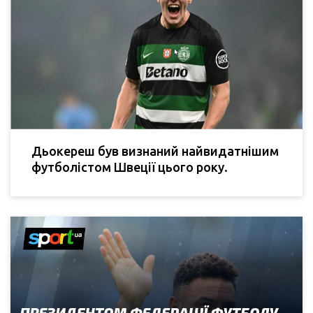
Дьокереш був визнаний найвидатнішим
футболістом Швеції цього року.