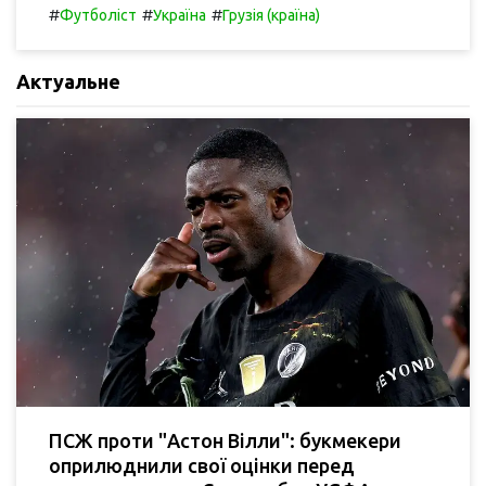
#
#
#
Футболіст
Україна
Грузія (країна)
Актуальне
ПСЖ проти "Астон Вілли": букмекери
оприлюднили свої оцінки перед