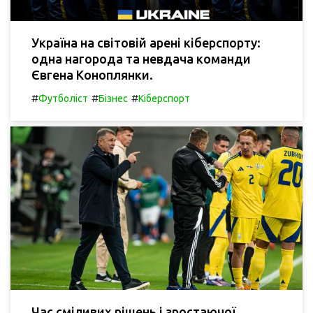
Україна на світовій арені кіберспорту:
одна нагорода та невдача команди
Євгена Коноплянки.
#
#
#
Футболіст
Бізнес
Кіберспорт
Час сміливих рішень і зростаючої