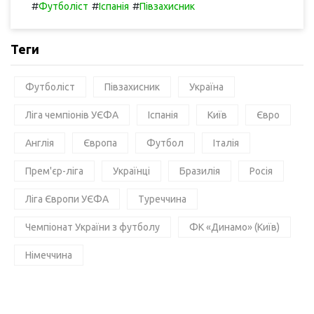
#
#
#
Футболіст
Іспанія
Півзахисник
Теги
Футболіст
Півзахисник
Україна
Ліга чемпіонів УЄФА
Іспанія
Київ
Євро
Англія
Європа
Футбол
Італія
Прем'єр-ліга
Українці
Бразилія
Росія
Ліга Європи УЄФА
Туреччина
Чемпіонат України з футболу
ФК «Динамо» (Київ)
Німеччина