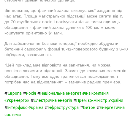
створені підземні електропідстанції.
Він пояснив, що фізичний захист виконує свої завдання під
час атак. Площа магістральної підстанції може сягати від 15
до 70 футбольних полів і налічувати кілька тисяч одиниць
обладнання - фізичний захист ділянки в 100 кв. м може
коштувати орієнтовно $1 млн.
Для забезпечення безпеки генерації необхідно збудувати
бетонний саркофаг у формі 10-12-поверхового будинку з 8-10
під'їздами, зазначив він.
"Цей приклад має відповісти на запитання, чи можна
повністю захистити підстанції. Захист іде ключових елементів
обладнання. Тому все одно трапляються пошкодження, і
потрібен час на відновлення", - зазначив радник прем'єра.
#
#
#
Європа
Росія
Національна енергетична компанія
#
#
«Укренерго»
Електрична енергія
Прем'єр-міністр України
#
#
#
#
Інтерфакс-Україна
Інфраструктура
Бетон
Енергетична
система