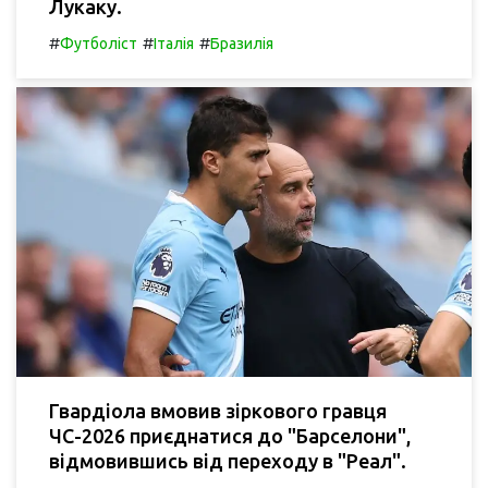
Лукаку.
#
#
#
Футболіст
Італія
Бразилія
Гвардіола вмовив зіркового гравця
ЧС-2026 приєднатися до "Барселони",
відмовившись від переходу в "Реал".