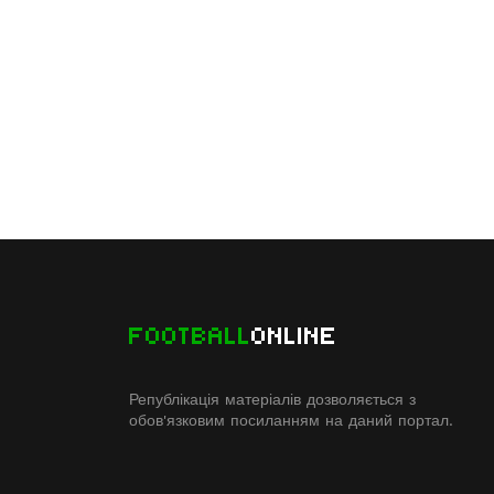
FOOTBALL
ONLINE
Републікація матеріалів дозволяється з
обов'язковим посиланням на даний портал.