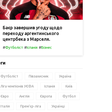
Баєр завершив угоду щодо
переходу аргентинського
центрбека з Марселя.
#
#
#
Футболіст
Іспанія
Бізнес
еги
Футболіст
Півзахисник
Україна
Ліга чемпіонів УЄФА
Іспанія
Київ
Євро
Англія
Європа
Футбол
Італія
Прем'єр-ліга
Українці