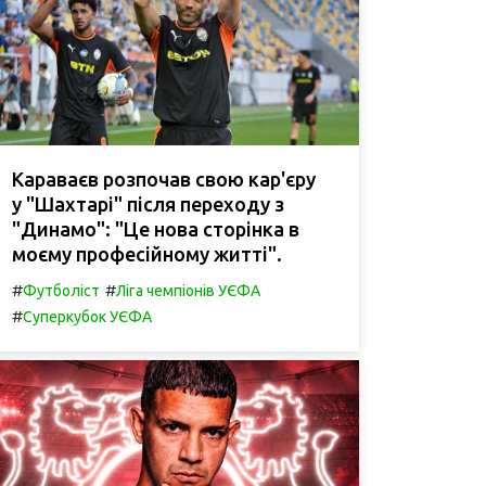
Караваєв розпочав свою кар'єру
у "Шахтарі" після переходу з
"Динамо": "Це нова сторінка в
моєму професійному житті".
#
#
Футболіст
Ліга чемпіонів УЄФА
#
Суперкубок УЄФА