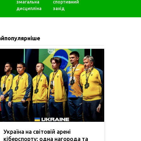
змагальна
спортивний
дисципліна
захід
айпопулярніше
Україна на світовій арені
кіберспорту: одна нагорода та