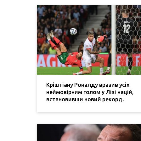
Кріштіану Роналду вразив усіх
неймовірним голом у Лізі націй,
встановивши новий рекорд.