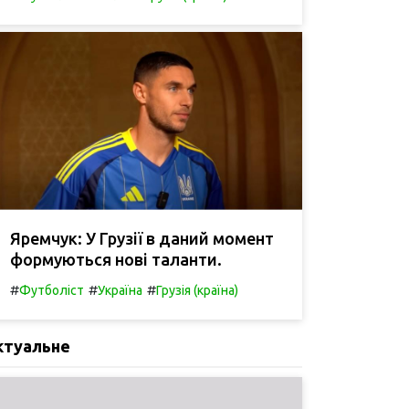
Яремчук: У Грузії в даний момент
формуються нові таланти.
#
#
#
Футболіст
Україна
Грузія (країна)
ктуальне