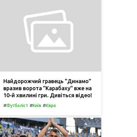
Найдорожчий гравець "Динамо"
вразив ворота "Карабаху" вже на
10-й хвилині гри. Дивіться відео!
#
#
#
Футболіст
Київ
Євро