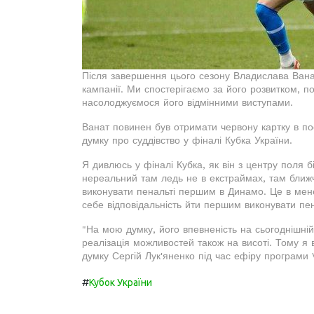
Після завершення цього сезону Владислава Ваната
кампанії. Ми спостерігаємо за його розвитком, по
насолоджуємося його відмінними виступами.
Ванат повинен був отримати червону картку в п
думку про суддівство у фіналі Кубка України.
Я дивлюсь у фіналі Кубка, як він з центру поля 
нереальний там ледь не в екстраймах, там ближче
виконувати пенальті першим в Динамо. Це в мене
себе відповідальність йти першим виконувати пен
"На мою думку, його впевненість на сьогоднішній 
реалізація можливостей також на висоті. Тому я
думку Сергій Лук'яненко під час ефіру програми
#
Кубок України