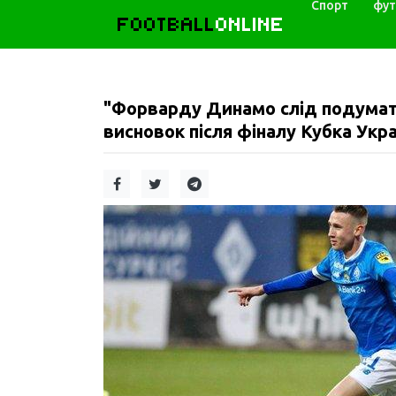
Спорт
фут
FOOTBALL
ONLINE
"Форварду Динамо слід подумат
висновок після фіналу Кубка Укра