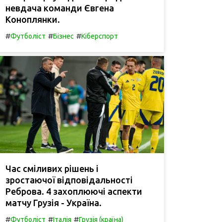
невдача команди Євгена
Коноплянки.
#
#
#
Футболіст
Бізнес
Кіберспорт
Час сміливих рішень і
зростаючої відповідальності
Реброва. 4 захоплюючі аспекти
матчу Грузія - Україна.
#
#
#
Футболіст
Італія
Грузія (країна)