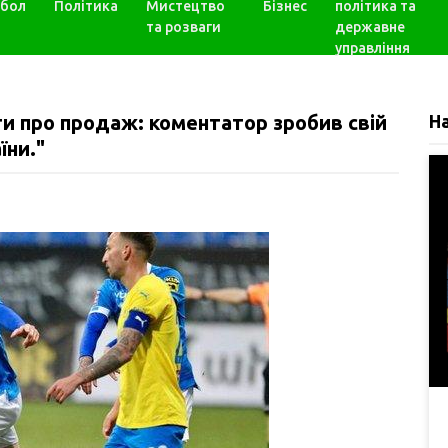
бол
Політика
Мистецтво
Бізнес
політика та
та розваги
державне
управління
и про продаж: коментатор зробив свій
Н
їни."