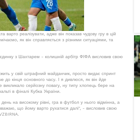
 варто реалізувати, адже він показав чудову гру в цій
мічаємо, як він справляється з різними ситуаціями, та
оєдинку з Шахтарем - колишній арбітр ФІФА висловив свою
біжить у свій штрафний майданчик, просто видає спринт
 до кінця основного часу. І я дивлюся, як він йде
 викликало серйозну повагу, ну типу хлопець бере на
альті в фіналі Кубка України.
день на високому рівні, гра в футбол у нього відмінна, а
 вважаю, що йому варто рухатися далі", - висловив свою
 VZBIRNA.