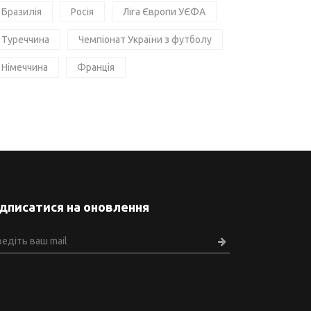
Бразилія
Росія
Ліга Європи УЄФА
Туреччина
Чемпіонат України з футболу
Німеччина
Франція
ідписатися на оновлення