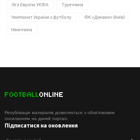
Ліга Європи УЄФА
Туреччина
Чемпіонат України з футболу
ФК «Динамо» (Київ)
Німеччина
FOOTBALL
ONLINE
Републікація матеріалів дозволяється з обов'язковим
посиланням на даний портал.
Підписатися на оновлення