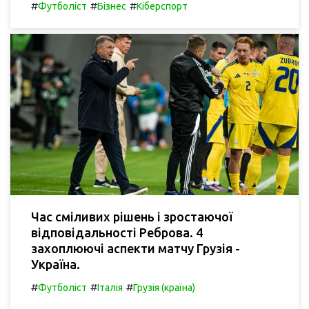
#
#
#
Футболіст
Бізнес
Кіберспорт
Час сміливих рішень і зростаючої
відповідальності Реброва. 4
захоплюючі аспекти матчу Грузія -
Україна.
#
#
#
Футболіст
Італія
Грузія (країна)