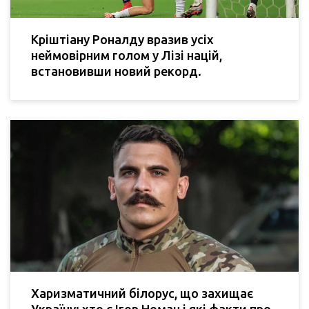
Кріштіану Роналду вразив усіх
неймовірним голом у Лізі націй,
встановивши новий рекорд.
Харизматичний білорус, що захищає
Україну: хто є Ігор Номан і які факти про