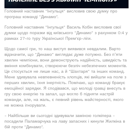
Головний наставник "Інгульця" висловив свою думку про
програш команді "Динамо".
Головний наставник "Інгульця" Василь Кобін висловив свої
думки щодо поразки від київського "Динамо" з рахунком 0:4 у
рамках 27-го туру Української Прем'єр-ліги.
Щодо самої гри, то наш виступ виявився невдалим. Варто
відзначити, що "Динамо" виглядає дуже потужно. Без п’яти
хвилин чемпіони, вони демонструють надійність, швидкість та
вміння комбінувати, створюючи безліч небезпечних моментів.
Це стосується не лише нас, а й "Шахтаря" та інших команд.
Мене здивувала невпевненість хлопців, які вийшли на поле з
перших хвилин, їхня інертність. Помічаю, що команді бракує
емоційної зарядки. Я сподівався, що молоді гравці внесуть в
гру свою енергію та запал, що могло б підняти настрій
команди, але, на жаль, є певний рівень майстерності, якого
не можна ігнорувати.
- Найбільше ви сьогодні здивували заміною голкіпера -
посадили Паламарчука на лаву запасних і кинули Жилкіна в
бій проти "Динамо".