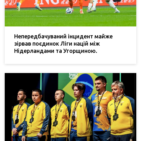
Непередбачуваний інцидент майже
зірвав поєдинок Ліги націй між
Нідерландами та Угорщиною.