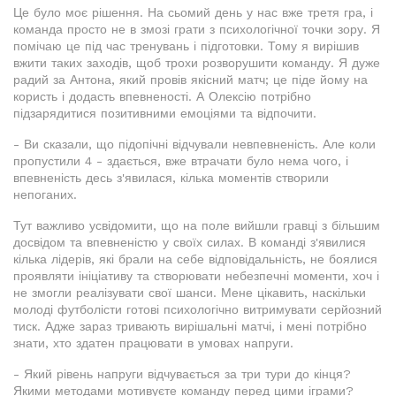
Це було моє рішення. На сьомий день у нас вже третя гра, і
команда просто не в змозі грати з психологічної точки зору. Я
помічаю це під час тренувань і підготовки. Тому я вирішив
вжити таких заходів, щоб трохи розворушити команду. Я дуже
радий за Антона, який провів якісний матч; це піде йому на
користь і додасть впевненості. А Олексію потрібно
підзарядитися позитивними емоціями та відпочити.
- Ви сказали, що підопічні відчували невпевненість. Але коли
пропустили 4 - здається, вже втрачати було нема чого, і
впевненість десь з'явилася, кілька моментів створили
непоганих.
Тут важливо усвідомити, що на поле вийшли гравці з більшим
досвідом та впевненістю у своїх силах. В команді з'явилися
кілька лідерів, які брали на себе відповідальність, не боялися
проявляти ініціативу та створювати небезпечні моменти, хоч і
не змогли реалізувати свої шанси. Мене цікавить, наскільки
молоді футболісти готові психологічно витримувати серйозний
тиск. Адже зараз тривають вирішальні матчі, і мені потрібно
знати, хто здатен працювати в умовах напруги.
- Який рівень напруги відчувається за три тури до кінця?
Якими методами мотивуєте команду перед цими іграми?