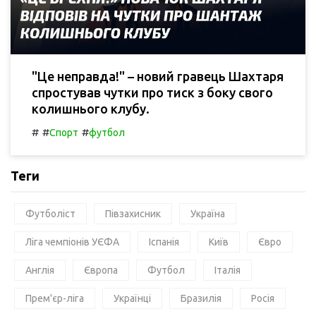
"Це неправда!" – новий гравець Шахтаря
спростував чутки про тиск з боку свого
колишнього клубу.
#
#
#
Спорт
футбол
Теги
Футболіст
Півзахисник
Україна
Ліга чемпіонів УЄФА
Іспанія
Київ
Євро
Англія
Європа
Футбол
Італія
Прем'єр-ліга
Українці
Бразилія
Росія