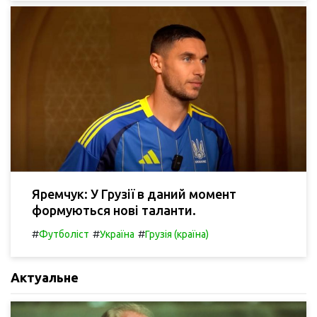
Яремчук: У Грузії в даний момент
формуються нові таланти.
#
#
#
Футболіст
Україна
Грузія (країна)
Актуальне